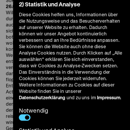
Sokatscheff, 104’
·
DCP
DO 23.05. um 20 Uhr + SO
2) Statistik und Analyse
26.05. um 17.30 Uhr
·
Einführung am 23.05.: Jan Gympel
Will Tremper war ein prominenter Journalist und hatte
Diese Cookies helfen uns, Informationen über
durch Filme wie
Die Halbstarken
und
Endstation Liebe
die Nutzungsweise und das Besucherverhalten
auch schon als unkonventioneller Drehbuchautor von
auf unserer Website zu erhalten. Dadurch
sich reden gemacht, als sich ihm 1960 die Gelegenheit
können wir unser Angebot kontinuierlich
bot, auch Regie zu führen. Mit der deutschen Teilung
verbessern und an Ihre Bedürfnisse anpassen.
wollte er ein „heißes Eisen“ aufgreifen und so auch
Sie können die Website auch ohne diese
kommerziell reüssieren, nicht begreifend, dass in
Analyse Cookies nutzen. Durch Klicken auf „Alle
Westdeutschland kaum Kinofilme zu dem Thema
auswählen“ erklären Sie sich einverstanden,
entstanden, weil dieses von den Kinogängern
dass wir Cookies zu Analyse-Zwecken setzen.
verschmäht wurde. Aus dem gleichen Grund galt der
Das Einverständnis in die Verwendung der
damalige Dauerkrisenherd Berlin als „Kassengift“. So
Cookies können Sie jederzeit widerrufen.
floppte auch Trempers mit wenig Geld und viel
Weitere Informationen zu Cookies auf dieser
Enthusiasmus außerhalb der Ateliers gedrehtes
Website finden Sie in unserer
Actiondrama um zwei parallel verlaufende Fluchten aus
Datenschutzerklärung
und zu uns im
Impressum
.
einem DDR-Dorf nach Berlin: Ein Bauer, der sich gegen
den Zwangsbeitritt zur LPG wehrt, will in den Westteil
der Stadt, wobei eine über die Transitautobahn
Notwendig
reisende Schweizerin seine unfreiwillige Begleiterin
wird. Ein fanatischer junger Funktionär, dem seine
Genossen die Flucht des Bauern anlasten, will nach