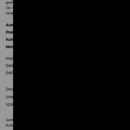
geöffnet 30 Minuten vor Beginn der ersten Vorstellung
Tel. + 49 30 20304-770
zeughauskino@dhm.de
Autor*innen
Presse
Kontakt
Newsletter
Impressum
Datenschutz
Erklärung digitale Barrierefreiheit
Deutsches Historisches Museum
Unter den Linden 2
10117 Berlin
Gefördert mit Mitteln des Beauftragten der Bundesregierung für
Kultur und Medien