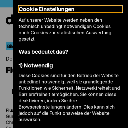
Direkt
Heute +
Cookie Einstellungen
zum
Seiteninhalt
Auf unserer Website werden neben den
springen
Navi
technisch unbedingt notwendigen Cookies
auf-
und
noch Cookies zur statistischen Auswertung
zuk
gesetzt.
Bilder von drüben
Was bedeutet das?
Donnerstag, 23. Mai 2019, 20.00 - 00.00 Uhr
1) Notwendig
Flucht nach Berlin
Diese Cookies sind für den Betrieb der Website
unbedingt notwendig, weil sie grundlegende
Funktionen wie Sicherheit, Netzwerkfreiheit und
Flucht nach Berlin
Barrierefreiheit ermöglichen. Sie können diese
deaktivieren, indem Sie ihre
Browsereinstellungen ändern. Dies kann sich
Flucht nach Berlin
BRD 1961, R/B: Will Tremper, K:
jedoch auf die Funktionsweise der Website
Günter Haase, Gerard Bonin, M: Peter Thomas, D:
auswirken.
Christian Doermer, Susanne Korda, Narciss