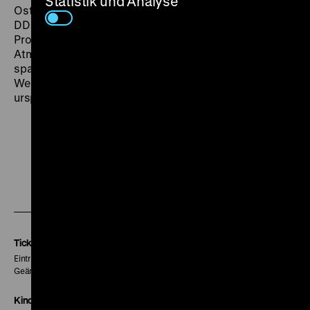
Statistik und Analyse
Ost-Berlin, um seine Rehabilitierung zu erwirken. Die
DDR wurde wie üblich durch Spruchbänder und andere
Propagandamittel gekennzeichnet, geprägt von einer
Atmosphäre der Einschüchterung und Angst. Tremper
sparte aber auch nicht mit Kritik an satten, ignoranten
West-Berlinern. Ohne sein Wissen wurde daher das
ursprüngliche Filmende entfernt. (gym)
Zu
Zu
Zu
unserer
unserer
unserer
Instagram
Facebook
Letterboxd
Seite
Seite
Seite
Tickets
Eintritt 5 €
Geänderte Preise sind im Programm vermerkt.
Kinokasse