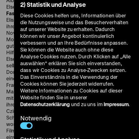
Albert Bassermann, Albert Steinrück, Adele Sandrock,
2) Statistik und Analyse
Else Heller, Jack Trevor, 89’
·
35 mm, restaurierte
Fassung
FR 29.01. um 19 Uhr
·
Am Flügel: Eunice Martins
Diese Cookies helfen uns, Informationen über
Elisabeth Bergner, schön, zart und zerbrechlich, in
die Nutzungsweise und das Besucherverhalten
ihrem letzten Stummfilm, basierend auf Motiven der
auf unserer Website zu erhalten. Dadurch
Novelle Arthur Schnitzlers aus dem Jahr 1924, dem
können wir unser Angebot kontinuierlich
Monolog einer jungen, verzweifelten Frau aus
verbessern und an Ihre Bedürfnisse anpassen.
gutbürgerlichem Hause: Im Urlaub erreicht Else ein
Sie können die Website auch ohne diese
Hilferuf der Mutter, der Vater habe Geld veruntreut und
Analyse Cookies nutzen. Durch Klicken auf „Alle
Else müsse den Kunsthändler Dorsday, der sich im
auswählen“ erklären Sie sich einverstanden,
selben Urlaubsort aufhält, um ein Darlehen bitten.
dass wir Cookies zu Analyse-Zwecken setzen.
Dorsday erklärt sich einverstanden, jedoch stellt er
Das Einverständnis in die Verwendung der
eine Bedingung: Er möchte Else nackt sehen. Die junge
Cookies können Sie jederzeit widerrufen.
Frau ringt mit sich. Schließlich geht sie nur mit einem
Weitere Informationen zu Cookies auf dieser
Mantel bekleidet zu Dorsday… Die Stummfilmversion
Website finden Sie in unserer
mit Bergner als Else entstand 1928 unter der Regie
Datenschutzerklärung
und zu uns im
Impressum
.
ihres Stammregisseurs und späteren Ehemanns Paul
Czinner. Zeitgleich führte Bergner Gespräche mit
Schnitzler über eine Bühnenfassung, in der sein Werk
Notwendig
wortgetreu vorgetragen werden sollte. Mit der
Filmversion dagegen war der Autor überhaupt nicht
einverstanden: „eine ganz andere Else als ich