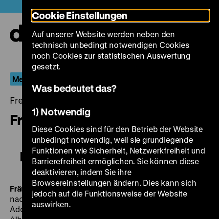
Direkt
Heute +
Cookie Einstellungen
zum
Seiteninhalt
Auf unserer Website werden neben den
springen
Navi
technisch unbedingt notwendigen Cookies
auf-
und
noch Cookies zur statistischen Auswertung
zuk
gesetzt.
Menschen im Hotel
Was bedeutet das?
Freitag, 29. Januar 2016, 19.00 - 00.00 Uhr
1) Notwendig
Fräulein Else
Diese Cookies sind für den Betrieb der Website
unbedingt notwendig, weil sie grundlegende
Funktionen wie Sicherheit, Netzwerkfreiheit und
Fräulein Else
Barrierefreiheit ermöglichen. Sie können diese
deaktivieren, indem Sie ihre
Browsereinstellungen ändern. Dies kann sich
Fräulein Else
D 1929, R: Paul Czinner, B: Paul Czinner,
jedoch auf die Funktionsweise der Website
nach Motiven von Arthur Schnitzler, K: Karl Freund,
auswirken.
Adolf Schlasy, Robert Baberske, D: Elisabeth Bergner,