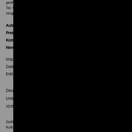
geöffnet 30 Minuten vor Beginn der ersten Vorstellung
Tel. + 49 30 20304-770
zeughauskino@dhm.de
Autor*innen
Presse
Kontakt
Newsletter
Impressum
Datenschutz
Erklärung digitale Barrierefreiheit
Deutsches Historisches Museum
Unter den Linden 2
10117 Berlin
Gefördert mit Mitteln des Beauftragten der Bundesregierung für
Kultur und Medien