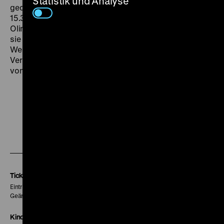
Statistik und Analyse
gedichtet hatte“ (Brief an Clara Katharina Pollaczek,
15.3.1929). In der
Berliner Börsen-Zeitung
ist Fritz
Olimsky hingegen begeistert von Elisabeth Bergner,
sie „entzückt wieder durch die Musikalität ihres
Wesens, durch das wunderbar Natürliche und zugleich
Verhaltene ihres Spiels“ (8.3.1929). (obr) Wir zeigen die
von der Cineteca di Bologna restaurierte Fassung.
Zu
Zu
Zu
unserer
unserer
unserer
Instagram
Facebook
Letterboxd
Seite
Seite
Seite
Tickets
Eintritt 5 €
Geänderte Preise sind im Programm vermerkt.
Kinokasse