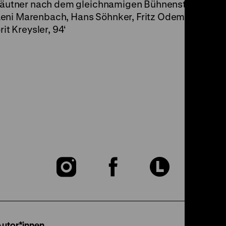
Käutner nach dem gleichnamigen Bühnenstück von Ebe
: Leni Marenbach, Hans Söhnker, Fritz Odemar, Walte
it Kreysler, 94‘
Zu
Zu
Zu
unserer
unserer
unser
Instagram
Facebook
Lette
Autor*innen