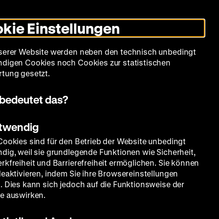
Leichte
Gebärdensprache
Suche
Heute +
Deutsch
Englisch
DHM
Dunklen
De
En
Sprache
Modus
kie Einstellungen
umschalten
Spielplan
Filmreihen
Über uns
serer Website werden neben den technisch unbedingt
digen Cookies noch Cookies zur statistischen
tung gesetzt.
bedeutet das?
otwendig
Cookies sind für den Betrieb der Website unbedingt
dig, weil sie grundlegende Funktionen wie Sicherheit,
rkfreiheit und Barrierefreiheit ermöglichen. Sie können
deaktivieren, indem Sie ihre Browsereinstellungen
. Dies kann sich jedoch auf die Funktionsweise der
e auswirken.