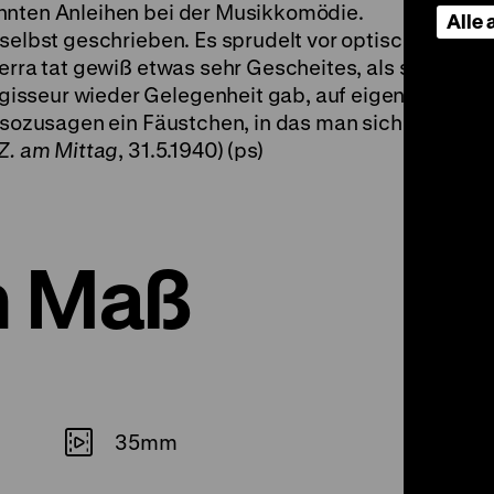
nnten Anleihen bei der Musikkomödie.
Alle
 selbst geschrieben. Es sprudelt vor optischen
erra tat gewiß etwas sehr Gescheites, als sie
isseur wieder Gelegenheit gab, auf eigene
t sozusagen ein Fäustchen, in das man sich
Z. am Mittag
, 31.5.1940) (ps)
h Maß
35mm