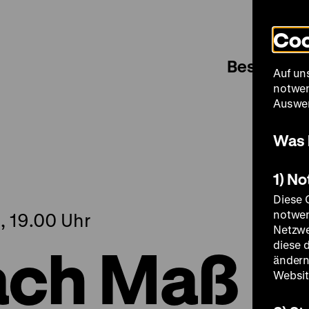
Coo
Besuch
Auf un
notwen
Auswer
Was 
1) N
Diese 
notwen
, 19.00 Uhr
Netzwe
ach Maß
diese 
ändern
Websit