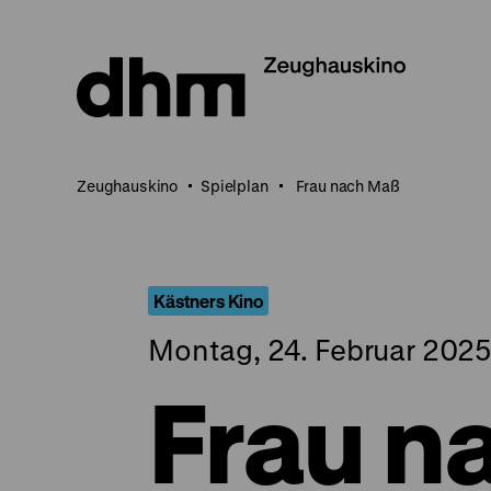
Direkt
zum
Seiteninhalt
springen
Zeughauskino
Spielplan
Frau nach Maß
Kästners Kino
Montag, 24. Februar 2025
Frau n