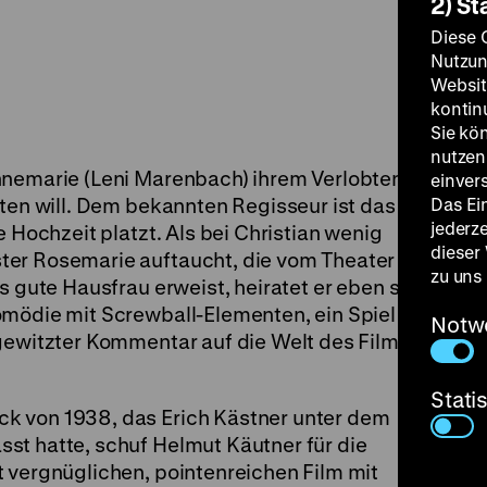
2) St
Diese 
Nutzun
Websit
kontin
Sie kö
nutzen.
nnemarie (Leni Marenbach) ihrem Verlobten
einver
iten will. Dem bekannten Regisseur ist das gar
Das Ei
jederz
e Hochzeit platzt. Als bei Christian wenig
dieser
ter Rosemarie auftaucht, die vom Theater
zu uns
s gute Hausfrau erweist, heiratet er eben sie.
omödie mit Screwball-Elementen, ein Spiel mit
Notw
 gewitzter Kommentar auf die Welt des Films
Stati
k von 1938, das Erich Kästner unter dem
st hatte, schuf Helmut Käutner für die
 vergnüglichen, pointenreichen Film mit