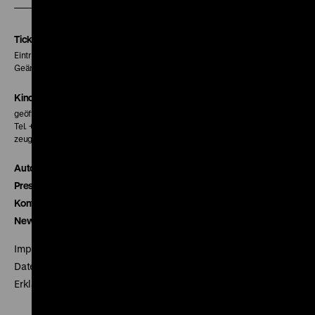
Instagram
Facebook
Letterboxd
Seite
Seite
Seite
Tickets
Eintritt 5 €
Geänderte Preise sind im Programm vermerkt.
Kinokasse
geöffnet 30 Minuten vor Beginn der ersten Vorstellung
Tel. + 49 30 20304-770
zeughauskino@dhm.de
Autor*innen
Presse
Kontakt
Newsletter
Impressum
Datenschutz
Erklärung digitale Barrierefreiheit