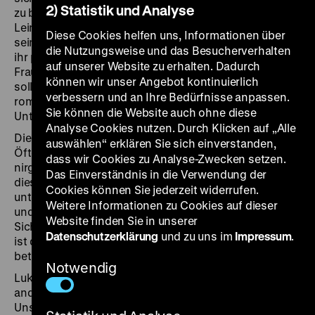
2) Statistik und Analyse
zu bringen, die auf ihren Durchbruch auf der großen
Leinwand hoffen. Helga (Marte Harell) weckt jedoch
Diese Cookies helfen uns, Informationen über
sein Interesse, als er, vermeintlich aus bloßem Zufall,
die Nutzungsweise und das Besucherverhalten
ihr privates Gespräch belauscht. Freilich ist die junge
auf unserer Website zu erhalten. Dadurch
Frau nicht, wer sie zu sein vorgibt und auch sonst
können wir unser Angebot kontinuierlich
sollte man in dieser metakinematografischen
verbessern und an Ihre Bedürfnisse anpassen.
romantischen Komödie nichts und niemandem trauen.
Sie können die Website auch ohne diese
Unter Umständen selbst den eigenen Augen nicht.
Analyse Cookies nutzen. Durch Klicken auf „Alle
Die Mächte des Falschen (Gilles Deleuze) treiben des
auswählen“ erklären Sie sich einverstanden,
Öfteren ihr Unwesen in den Filmen Willi Forsts. Aber
dass wir Cookies zu Analyse-Zwecken setzen.
nirgendwo verrichten sie ihr Werk so gründlich wie in
Das Einverständnis in die Verwendung der
diesem oftmals – auch von Forst selbst –
Cookies können Sie jederzeit widerrufen.
unterschätzten Lustspiel, das auf hoher See beginnt
Weitere Informationen zu Cookies auf dieser
und im Reich der reinen Kinoillusion endet. „Die einzige
Website finden Sie in unserer
Sicherheit, die dem Publikum am Ende des Films bleibt,
Datenschutzerklärung
und zu uns im
Impressum
.
ist der Film selbst. Aber es ist ein Film, der lügt und
betrügt.” (Francesco Bono). (lf)
Notwendig
Lukas Foerster ist Autor und Kurator. Er arbeitet unter
anderem im Programmteam des Filmhauses Nürnberg.
Unsere gemeinsam kuratierte Willi-Forst-Werkschau