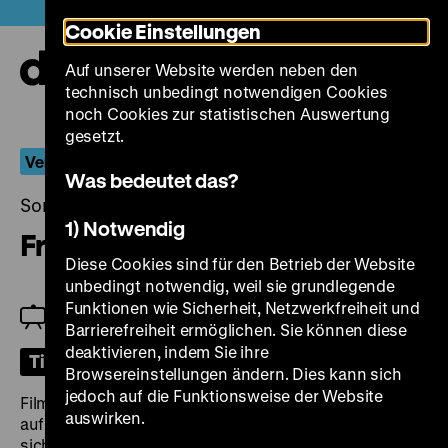
Direkt
Heute +
Cookie Einstellungen
zum
Seiteninhalt
Auf unserer Website werden neben den
springen
Navi
technisch unbedingt notwendigen Cookies
auf-
und
noch Cookies zur statistischen Auswertung
zuk
gesetzt.
Verführerische Melancholie
Was bedeutet das?
Sonntag, 06. Juli 2025, 18.00 Uhr
1) Notwendig
Frauen sind keine Engel
Diese Cookies sind für den Betrieb der Website
unbedingt notwendig, weil sie grundlegende
Funktionen wie Sicherheit, Netzwerkfreiheit und
Einführung: Lukas Foerster
Barrierefreiheit ermöglichen. Sie können diese
deaktivieren, indem Sie ihre
Tickets
Browsereinstellungen ändern. Dies kann sich
jedoch auf die Funktionsweise der Website
Filmregisseur Richard Anden (Axel von Ambesser) hat
auswirken.
auf einem Kreuzfahrtschiff alle Hände voll damit zu tun,
sich vor Horden junger Schauspielerinnen in Sicherheit