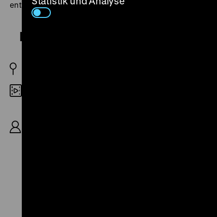
Statistik und Analyse
entstand auf seine Anregung hin.
Frauen sind keine Engel
D 1943
35mm
R: Willi Forst, B: Géza von Cziffra, Hans Fritz
Beckmann, K: Jan Stallich, Hans Staudinger, D:
Marte Harell, Axel von Ambesser, Richard
Romanowsky, Hedwig Bleibtreu, 83’
Zu
Zu
Zu
unserer
unserer
unserer