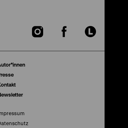
Zu
Zu
Zu
unserer
unserer
unser
Instagram
Facebook
Lette
Autor*innen
Seite
Seite
Seite
Presse
Kontakt
Newsletter
Impressum
Datenschutz