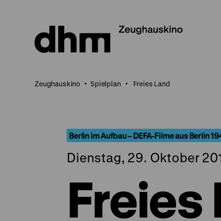
Direkt
zum
Seiteninhalt
springen
Zeughauskino
Spielplan
Freies Land
Berlin im Aufbau – DEFA-Filme aus Berlin 1
Dienstag, 29. Oktober 20
Freies