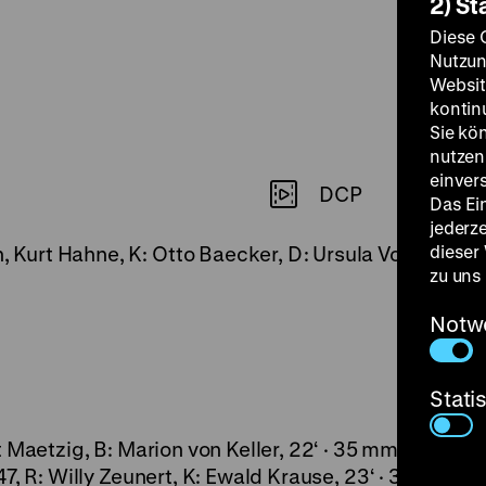
2) St
Diese 
Nutzun
Websit
kontin
Sie kö
nutzen.
einver
DCP
Das Ei
jederz
dieser
h, Kurt Hahne, K: Otto Baecker, D: Ursula Voß, Fritz 
zu uns
Notw
Stati
t Maetzig, B: Marion von Keller, 22‘ · 35 mm
47, R: Willy Zeunert, K: Ewald Krause, 23‘ · 35 mm