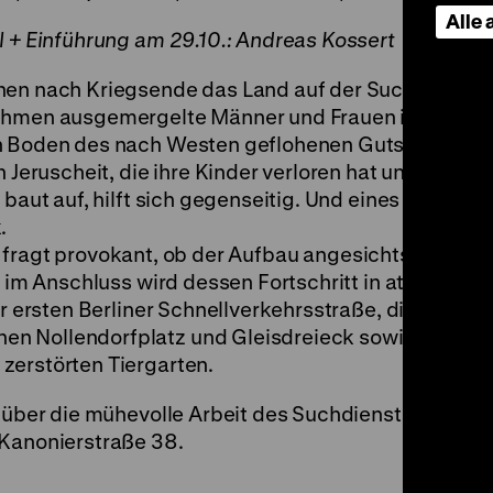
Alle
l + Einführung am 29.10.: Andreas Kossert
hen nach Kriegsende das Land auf der Suche nach e
nehmen ausgemergelte Männer und Frauen ihre
en Boden des nach Westen geflohenen Gutsherrn en
n Jeruscheit, die ihre Kinder verloren hat und deren
 baut auf, hilft sich gegenseitig. Und eines Tages fi
.
fragt provokant, ob der Aufbau angesichts des A
ch im Anschluss wird dessen Fortschritt in atemlos
er ersten Berliner Schnellverkehrsstraße, die wieder 
n Nollendorfplatz und Gleisdreieck sowie die priv
zerstörten Tiergarten.
 über die mühevolle Arbeit des Suchdienstes des
 Kanonierstraße 38.