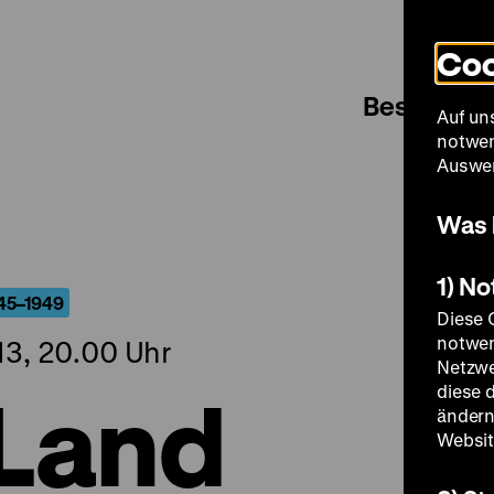
Coo
Besuch
Auf un
notwen
Auswer
Was 
1) N
945–1949
Diese 
notwen
13, 20.00 Uhr
Netzwe
 Land
diese 
ändern
Websit