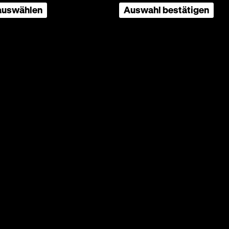
 auswählen
Auswahl bestätigen
iner
tgegen.
 Mann
ndet
usmaßes
em Tempo
in
at