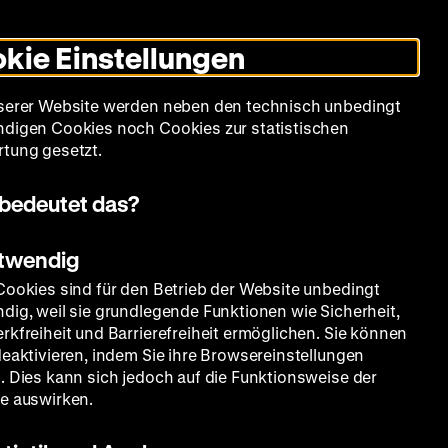
Leichte
Gebärdensprache
Suche
Heute +
Deutsch
Englisch
DHM
Dunklen
De
En
Sprache
Modus
kie Einstellungen
umschalten
Spielplan
Filmreihen
Über uns
serer Website werden neben den technisch unbedingt
digen Cookies noch Cookies zur statistischen
tung gesetzt.
bedeutet das?
otwendig
Cookies sind für den Betrieb der Website unbedingt
dig, weil sie grundlegende Funktionen wie Sicherheit,
rkfreiheit und Barrierefreiheit ermöglichen. Sie können
deaktivieren, indem Sie ihre Browsereinstellungen
. Dies kann sich jedoch auf die Funktionsweise der
e auswirken.