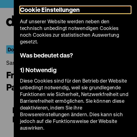
Direkt
Heute +
Cookie Einstellungen
zum
Seiteninhalt
Auf unserer Website werden neben den
springen
Navi
technisch unbedingt notwendigen Cookies
auf-
und
noch Cookies zur statistischen Auswertung
zuk
gesetzt.
Doku.Arts
Was bedeutet das?
Samstag, 26. September 2015, 21.00 - 00.00 Uhr
1) Notwendig
Friedrich Mielke: Discipline and
Diese Cookies sind für den Betrieb der Website
Passion, the Science of Stairs
unbedingt notwendig, weil sie grundlegende
Funktionen wie Sicherheit, Netzwerkfreiheit und
Barrierefreiheit ermöglichen. Sie können diese
deaktivieren, indem Sie ihre
Friedrich Mielke: Discipline and
Browsereinstellungen ändern. Dies kann sich
Passion, the Science of Stairs
jedoch auf die Funktionsweise der Website
auswirken.