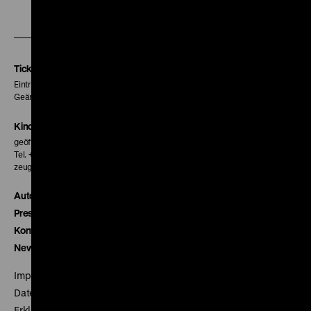
Zu
Zu
Zu
unserer
unserer
unserer
Instagram
Facebook
Letterboxd
Seite
Seite
Seite
Tickets
Eintritt 5 €
Geänderte Preise sind im Programm vermerkt.
Kinokasse
geöffnet 30 Minuten vor Beginn der ersten Vorstellung
Tel. + 49 30 20304-770
zeughauskino@dhm.de
Autor*innen
Presse
Kontakt
Newsletter
Impressum
Datenschutz
Erklärung digitale Barrierefreiheit