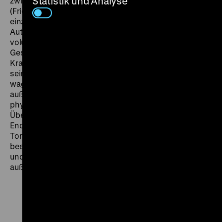
Statistik und Analyse
zwischen Mensch und Treppe, von Fuß und Stufe“
(Friedrich Mielke) personifiziert sich in Mielke auf
einzigartige Weise. „1960 band ihn ein schwerer
Autounfall für immer an den Rollstuhl. Sein erstes
voluminöses Buch über Treppen, die 1966 erschienene
Geschichte der deutschen Treppen, fing er noch im
Krankenhaus an zu schreiben. Hat Egon Friedell, der in
seiner Kulturgeschichte der Neuzeit (1927) die
waghalsige These aufgestellt hat, wonach hinter jeder
außergewöhnlichen Lebensleistung immer ein
physiologischer Defekt, hinter Exzellenz stets eine
Überkompensation von Unvollkommenheit stehe, am
Ende doch recht gehabt?“ (Stephan Trüby). Trüby und
Tomas Koolhaas (Kamera) gelingt ein
beeindruckendes Dokument menschlicher Hingabe
und eine berührende Hommage an einen
außergewöhnlichen Forscher.