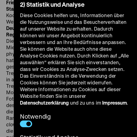
Friedrich Mielke: Discipline and Passion, the Science of
2) Statistik und Analyse
Stairs
D/NL 2014, R: Stephan Trüby, K: Tomas
Koolhaas, Sergio Zapata, S: Claudi Cornaz, Hans
Diese Cookies helfen uns, Informationen über
Werlemann, 50’ •
Blu-ray, DF mit engl. UT,
die Nutzungsweise und das Besucherverhalten
Deutschlandpremiere
SA 26.09. um 21 Uhr • Zu Gast:
auf unserer Website zu erhalten. Dadurch
Regisseur Stephan Trüby im Gespräch mit Kristien Ring
können wir unser Angebot kontinuierlich
Die Leidenschaft des Treppenforschers Friedrich
verbessern und an Ihre Bedürfnisse anpassen.
Mielke (geb. 1921) gründete sich auf einen
Sie können die Website auch ohne diese
physiologischen Defekt: Er verlor im Krieg ein Bein und
Analyse Cookies nutzen. Durch Klicken auf „Alle
hat dennoch nie die Mühsal der Treppenerkundung
auswählen“ erklären Sie sich einverstanden,
gescheut. Sein Lebenswerk umfasst 30 Bücher über
dass wir Cookies zu Analyse-Zwecken setzen.
Treppen, ein Archiv mit 10.000 Dossiers über Treppen
Das Einverständnis in die Verwendung der
in aller Herren Länder, eine Diathek mit ca. 35.000
Cookies können Sie jederzeit widerrufen.
Treppen-Aufnahmen, eine große Treppen-
Weitere Informationen zu Cookies auf dieser
Modellsammlung sowie zahllose Zeichnungen und
Website finden Sie in unserer
Fotos von Treppen und Treppendetails. Der erste Film
Datenschutzerklärung
und zu uns im
Impressum
.
des Architekturtheoretikers Stephan Trüby reflektiert
die Geschichte der Treppe und stellt ihre heutige
Notwendig
Randexistenz als
service provider
und
ground floor
clown
in den
flagship stores
in Frage. „Die ‚Scalalogie’,
die Wissenschaft von den Wechselwirkungen