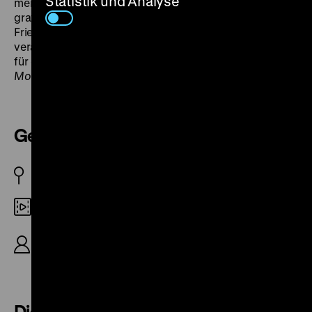
Statistik und Analyse
menschlichen Eingriffe zeigten sich umso
gravierender, etwa im ehemaligen Moorgebiet der
Friedländer Großen Wiese: Die Bergmanns
verarbeiteten das Gesehene in filmischen Plädoyers
für eine umfassende Renaturierung (
Geschundenes
Moor
, 1990). (rf)
Geheimnisse unter der Eischale?
DDR 1966
35mm
R/B: Siegfried Bergmann, K: Helmut Plagge
(Trick), Karl-Heinz Halle (Mikro), 17'
Die verbotenen Inseln