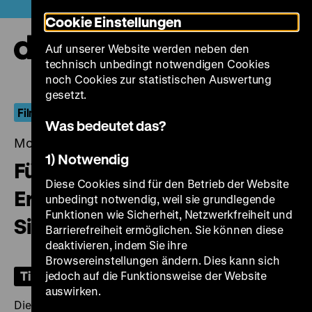
Direkt
Heute +
Cookie Einstellungen
zum
Seiteninhalt
Auf unserer Website werden neben den
springen
Navi
technisch unbedingt notwendigen Cookies
auf-
und
noch Cookies zur statistischen Auswertung
zuk
gesetzt.
FilmDokument
Was bedeutet das?
Montag, 24. Oktober 2022, 19.00 Uhr
1) Notwendig
Für das Verstehen und den
Diese Cookies sind für den Betrieb der Website
Erhalt der Natur – Christine und
unbedingt notwendig, weil sie grundlegende
Funktionen wie Sicherheit, Netzwerkfreiheit und
Siegfried Bergmann
Barrierefreiheit ermöglichen. Sie können diese
deaktivieren, indem Sie ihre
Browsereinstellungen ändern. Dies kann sich
Tickets
jedoch auf die Funktionsweise der Website
auswirken.
Die Filme von Christine und Siegfried Bergmann sind