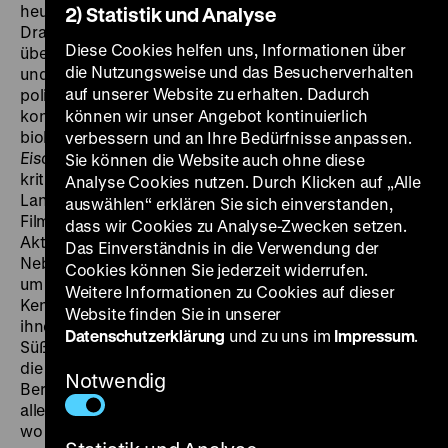
heute nahezu unbekannt. Dabei wirkten die
2) Statistik und Analyse
Dramaturgin und der Regiekameramann ab 1971 in
Diese Cookies helfen uns, Informationen über
über 70 Filmen über biologische Prozesse, die Natur
die Nutzungsweise und das Besucherverhalten
und insbesondere den Naturschutz – weit über die
auf unserer Website zu erhalten. Dadurch
politische Wende hinaus. Über die Arbeit zu
konventionellen agrarischen Themen und
können wir unser Angebot kontinuierlich
biologischen Vorgängen (
Geheimnisse unter der
verbessern und an Ihre Bedürfnisse anpassen.
Eischale?
, 1965) gelangten sie zu einer zunehmend
Sie können die Website auch ohne diese
kritischen Sicht auf die industrielle DDR-
Analyse Cookies nutzen. Durch Klicken auf „Alle
Landwirtschaft (
Die verbotenen Inseln
, 1972), die in
auswählen“ erklären Sie sich einverstanden,
Filme pro Naturschutz und über entsprechende
dass wir Cookies zu Analyse-Zwecken setzen.
Aktivisten mündete (
Komm, Trappi, komm!,
1982).
Das Einverständnis in die Verwendung der
Neben dem Erhalt der Natur ging es den Bergmanns
Cookies können Sie jederzeit widerrufen.
um ihr Verstehen, das Weitergeben entsprechender
Weitere Informationen zu Cookies auf dieser
Kenntnisse an die junge Generation. Insofern war es
Website finden Sie in unserer
ihnen recht, dass Filme über Hecht, Frosch,
Datenschutzerklärung
und zu uns im
Impressum
.
Süßwasserpolyp, Honigbiene und Schmetterling durch
die Schulen wanderten. Christine und Siegfried
Notwendig
Bergmann unternahmen ihre Kamera-Streifzüge vor
allem in Mecklenburg-Vorpommern und Brandenburg,
wo sie eine zumeist intakte Natur vorfanden. Die