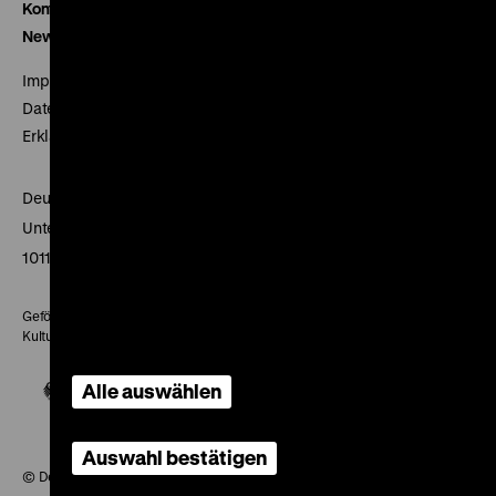
Kontakt
Newsletter
Impressum
Datenschutz
Erklärung digitale Barrierefreiheit
Deutsches Historisches Museum
Unter den Linden 2
10117 Berlin
Gefördert mit Mitteln des Beauftragten der Bundesregierung für
Kultur und Medien
Alle auswählen
Auswahl bestätigen
© Deutsches Historisches Museum, 2026