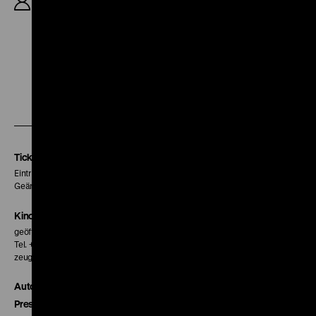
Bergmann, K: Karl-Heinz Halle, 18‘
Zu
Zu
Zu
unserer
unserer
unserer
Instagram
Facebook
Letterboxd
Seite
Seite
Seite
Tickets
Eintritt 5 €
Geänderte Preise sind im Programm vermerkt.
Kinokasse
geöffnet 30 Minuten vor Beginn der ersten Vorstellung
Tel. + 49 30 20304-770
zeughauskino@dhm.de
Autor*innen
Presse