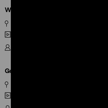
Wege eines Tierfilmers
DDR 1990
Digital SD
R/B: Siegfried Bergmann, Dramaturgie: Christine
Bergmann, 28‘
Geschundenes Moor
DDR 1990
Digital SD
R/B: Siegfried Bergmann, Dramaturgie: Christine