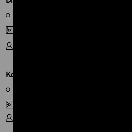
DDR 1972
35mm
R/B: Siegfried Bergmann, Dramaturgie: Christine
Jahrow (später Bergmann), 16‘
Komm, Trappi, komm!
DDR 1982
Digital SD
R/B: Siegfried Bergmann, 18‘