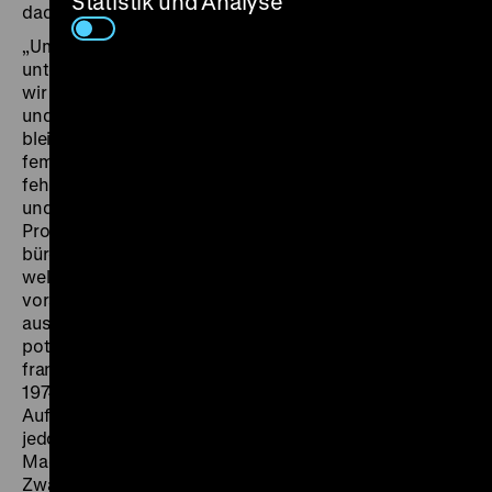
Statistik und Analyse
dadurch wie im Zeitraffer verfliegen.
„Um sich selbst mehr Kinder leisten zu können,
unterhält Roswitha eine Abtreibungspraxis“, erfahren
wir vom Erzähler. Während Roswitha mit Verleumdung
und Anklage ihrer illegalisierten Arbeit zu kämpfen hat,
bleiben ihre Gedanken dazu unartikuliert. Von
feministischer Seite wurde diese Darstellung aufgrund
fehlender Herleitung des nachfolgenden Aktivismus
und des fehlenden Problembewusstseins seiner
Protagonistin stark kritisiert: „was bringt eine
bürgerliche frau dazu, sich als abtreiberin auszubilden,
welche gedankliche auseinandersetzung geht dem
voraus, wie werden die erfahrungen in diesem beruf
ausserhalb des berufs verarbeitet, wie reagiert man als
potentiell politische abtreiberin des jahres 1973 in
frankfurt auf die aktion 218?“ (
Frauen und Film,
Nr. 3,
1974, Marlies Kallweit, Helke Sander und Mädi Kemper).
Auf diese Fragen gibt der Film keine Antwort, entwirft
jedoch komplexe Blickachsen, die patriarchale
Machtstrukturen zeigen und wie ökonomische
Zwänge unser Handeln bestimmen. (fib)