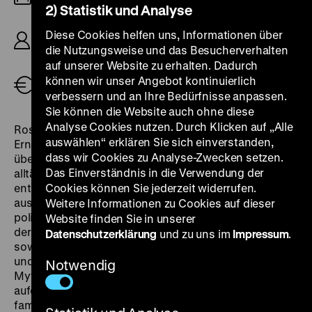
2) Statistik und Analyse
R/B: Alexander Kluge, K: Thomas Mauch, D:
Diese Cookies helfen uns, Informationen über
Alexandra Kluge, Bion Steinborn, Sylvia
die Nutzungsweise und das Besucherverhalten
Gartmann, Traugott Buhre, 89‘
auf unserer Website zu erhalten. Dadurch
können wir unser Angebot kontinuierlich
Tickets
verbessern und an Ihre Bedürfnisse anpassen.
Sie können die Website auch ohne diese
Analyse Cookies nutzen. Durch Klicken auf „Alle
Roswitha ist Ende zwanzig, Mutter dreier Kinder und
auswählen“ erklären Sie sich einverstanden,
Ernährerin ihrer Familie. Während sich ihr Mann Franz
dass wir Cookies zu Analyse-Zwecken setzen.
über ihre Arbeit, ihre Art zu handeln und ihre
Das Einverständnis in die Verwendung der
alltäglichen Entscheidungen aufregt und lustig macht,
entschließt sich Roswitha, sich nicht mehr nur
Cookies können Sie jederzeit widerrufen.
ausschließlich der Familie zu verschreiben und
Weitere Informationen zu Cookies auf dieser
politisch aktiv zu werden. Der Film collagiert das Leben
Website finden Sie in unserer
der Familie Bronski mit dokumentarisch-fiktionalen
Datenschutzerklärung
und zu uns im
Impressum
.
sowie historischen Darstellungen von Familienleben
und Ausschnitten aus der Kunst- und Filmgeschichte.
Notwendig
Mythen, Märchen und verschiedene Realitäten treffen
aufeinander. Unterlegt mit popkultureller Musik werden
familiäre Szenen emblematisch abgebildet, die