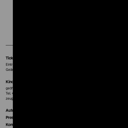
Zu
Zu
Zu
unserer
unserer
unserer
Instagram
Facebook
Letterboxd
Seite
Seite
Seite
Tickets
Eintritt 5 €
Geänderte Preise sind im Programm vermerkt.
Kinokasse
geöffnet 30 Minuten vor Beginn der ersten Vorstellung
Tel. + 49 30 20304-770
zeughauskino@dhm.de
Autor*innen
Presse
Kontakt