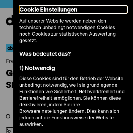
Direkt
Heute +
Cookie Einstellungen
zum
Seiteninhalt
Auf unserer Website werden neben den
springen
Navi
technisch unbedingt notwendigen Cookies
auf-
und
noch Cookies zur statistischen Auswertung
zuk
gesetzt.
ob kinder oder keine
Was bedeutet das?
Freitag, 03. März 2023, 20.30 Uhr
1) Notwendig
Gelegenheitsarbeit einer
Diese Cookies sind für den Betrieb der Website
Sklavin
unbedingt notwendig, weil sie grundlegende
Funktionen wie Sicherheit, Netzwerkfreiheit und
Barrierefreiheit ermöglichen. Sie können diese
deaktivieren, indem Sie ihre
Browsereinstellungen ändern. Dies kann sich
jedoch auf die Funktionsweise der Website
BRD 1973
auswirken.
35mm