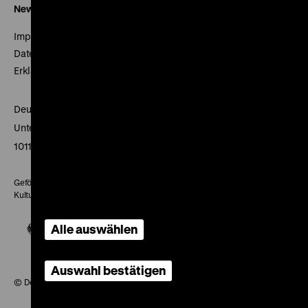
Newsletter
Impressum
Datenschutz
Erklärung digitale Barrierefreiheit
Deutsches Historisches Museum
Unter den Linden 2
10117 Berlin
Gefördert mit Mitteln des Beauftragten der Bundesregierung für
Kultur und Medien
Alle auswählen
Auswahl bestätigen
© Deutsches Historisches Museum, 2026