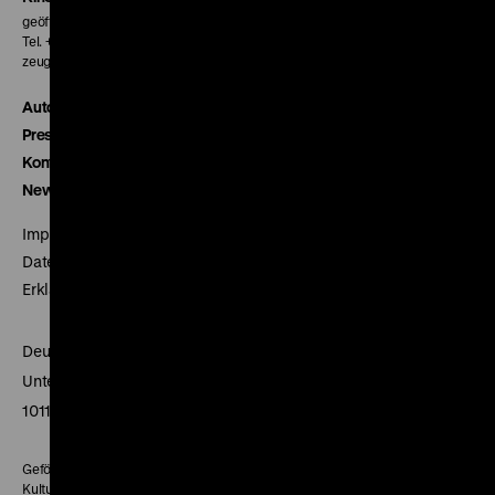
geöffnet 30 Minuten vor Beginn der ersten Vorstellung
Tel. + 49 30 20304-770
zeughauskino@dhm.de
Autor*innen
Presse
Kontakt
Newsletter
Impressum
Datenschutz
Erklärung digitale Barrierefreiheit
Deutsches Historisches Museum
Unter den Linden 2
10117 Berlin
Gefördert mit Mitteln des Beauftragten der Bundesregierung für
Kultur und Medien