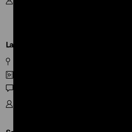
Hérouet, D: Myriam Boyer, John Berry, Delphine
Seyrig, Nicolas Tronc, Lio, Pascale Salkin, Fanny
Cottençon, Charles Denner, Jean-François
Balmer, 85'
La Paresse
1986 BRD
DCP
OmeU
R/B: Chantal Akerman, K: Luc Benhamou, D:
Chantal Akerman, Sonia Wieder-Atherton, 8'