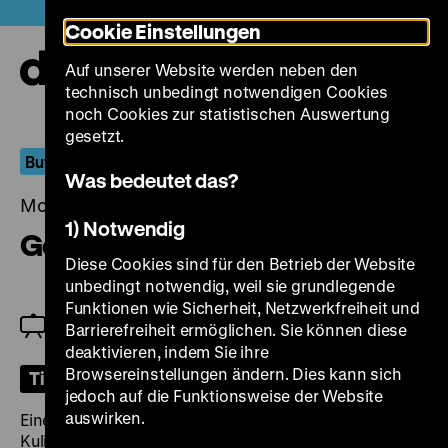
Direkt
Heute +
Cookie Einstellungen
zum
Seiteninhalt
Auf unserer Website werden neben den
springen
Navi
technisch unbedingt notwendigen Cookies
auf-
und
noch Cookies zur statistischen Auswertung
zuk
gesetzt.
But Elsewhere Is Always Better
Was bedeutet das?
Montag, 17. November 2025, 19.00 Uhr
1) Notwendig
Golden Eighties
Diese Cookies sind für den Betrieb der Website
unbedingt notwendig, weil sie grundlegende
Funktionen wie Sicherheit, Netzwerkfreiheit und
Eröffnung der Filmreihe; Zu Gast: Sonia Wieder-
Barrierefreiheit ermöglichen. Sie können diese
Atherton
deaktivieren, indem Sie ihre
Browsereinstellungen ändern. Dies kann sich
Tickets
jedoch auf die Funktionsweise der Website
auswirken.
Eine unterirdische Kaufhausgalerie ist die bunte
Kulisse von
Golden Eighties
, vor der sich die