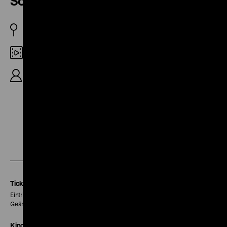
Son Chant
USA 2020
DCP
R: Vivian Ostrovsky, 12’
Zu
Zu
Zu
unserer
unserer
unserer
Instagram
Facebook
Letterboxd
Seite
Seite
Seite
Tickets
Eintritt 5 €
Geänderte Preise sind im Programm vermerkt.
Kinokasse