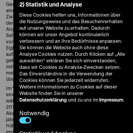
2) Statistik und Analyse
Geschichten der Personen abspielen, deren Leben
eine eigenwillige Synchronizität zu haben scheinen.
Diese Cookies helfen uns, Informationen über
Zwischen Lilis Friseursalon, der Bekleidungsboutique
die Nutzungsweise und das Besucherverhalten
der Familie Schwartz und Sylvies Bistro begegnen sich
auf unserer Website zu erhalten. Dadurch
Angestellte und Kunden. Sie hängen ihren
können wir unser Angebot kontinuierlich
Sehnsüchten nach, träumen von der Liebe und singen
verbessern und an Ihre Bedürfnisse anpassen.
von nicht erfüllten Hoffnungen. Das Musical
Golden
Sie können die Website auch ohne diese
Eighties
greift unterschiedliche Genres und Formen
auf. Mit Verweisen auf die damals gerade erst in Mode
Analyse Cookies nutzen. Durch Klicken auf „Alle
gekommenen Sitcoms, einer wilden Choreografie und
auswählen“ erklären Sie sich einverstanden,
mit zärtlicher Komik schafft Chantal Akerman eine
dass wir Cookies zu Analyse-Zwecken setzen.
melancholische Geschichte, die Märchen und Realität
Das Einverständnis in die Verwendung der
überblendet.
Cookies können Sie jederzeit widerrufen.
Weitere Informationen zu Cookies auf dieser
Im Vorprogramm ein Film über den faulen Vormittag
Website finden Sie in unserer
einer jungen Frau: „Sonia [Wieder-Atherton] arbeitete,
Datenschutzerklärung
und zu uns im
Impressum
.
während ich im Bett blieb.“ (Chantal Akerman) Mit der
2015 gestorbenen belgischen Filmemacherin Chantal
Notwendig
Akerman verband Vivian Ostrovsky eine
jahrzehntelange Freundschaft. Sie lernten sich in den
frühen 1970er Jahre kennen, ihre Wege kreuzten sich
immer wieder und eine Kopie von Akermans frühem