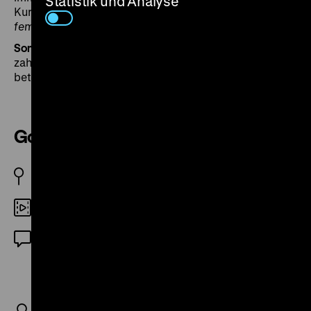
Statistik und Analyse
Kurzfilm
Saute ma ville
war in ihrem Verleihprogramm
femmes/media
. (pp)
Sonia Wieder-Atherton
ist Cellistin und war an
zahlreichen Filmen ihrer Partnerin Chantal Akerman
beteiligt.
Golden Eighties
B/FR 1986
DCP
OmeU
R: Chantal Akerman, K: Gilberto Azevedo, Luc
Benhamou, B: Chantal Akerman, Pascal Bonitzer,
Henry Bean, Jean Gruault, Leora Barish, M: Marc