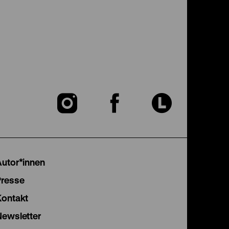
Zu
Zu
Zu
unserer
unserer
unser
Instagram
Facebook
Lette
Autor*innen
Seite
Seite
Seite
Presse
Kontakt
Newsletter