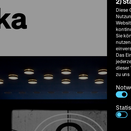
2) St
ka
Diese 
Nutzun
Websit
kontin
Sie kö
nutzen.
einver
Das Ei
jederz
dieser
zu uns
Notw
Stati