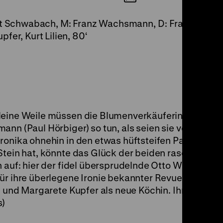
rt Schwabach, M: Franz Wachsmann, D: Franziska Gaá
fer, Kurt Lilien, 80‘
leine Weile müssen die Blumenverkäuferin Veronika
nn (Paul Hörbiger) so tun, als seien sie verheiratet
onika ohnehin in den etwas hüftsteifen Paul verliebt
 Stein hat, könnte das Glück der beiden rasch voll
 auf: hier der fidel übersprudelnde Otto Wallburg u
ür ihre überlegene Ironie bekannter Revuestar war; 
l und Margarete Kupfer als neue Köchin. Ihr zuliebe r
s)