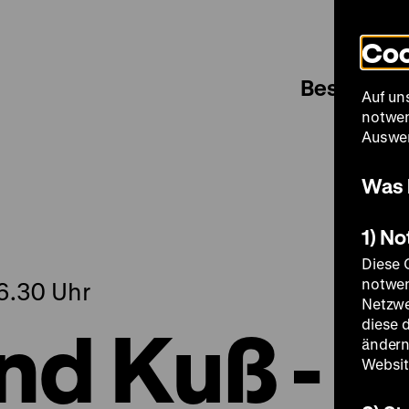
Coo
Besuch
Auf un
notwen
Auswer
Was 
1) N
Diese 
notwen
16.30 Uhr
Netzwe
nd Kuß -
diese 
ändern
Websit