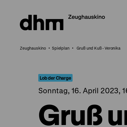
Direkt
zum
Seiteninhalt
springen
Zeughauskino
Spielplan
Gruß und Kuß - Veronika
Lob der Charge
Sonntag, 16. April 2023, 
Gruß u