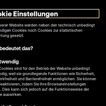
Leichte
Gebärdensprache
Suche
Heute +
Deutsch
Englisch
DHM
Dunklen
De
En
Sprache
Modus
kie Einstellungen
umschalten
Spielplan
Filmreihen
Über uns
serer Website werden neben den technisch unbedingt
digen Cookies noch Cookies zur statistischen
tung gesetzt.
bedeutet das?
otwendig
Cookies sind für den Betrieb der Website unbedingt
dig, weil sie grundlegende Funktionen wie Sicherheit,
rkfreiheit und Barrierefreiheit ermöglichen. Sie können
deaktivieren, indem Sie ihre Browsereinstellungen
. Dies kann sich jedoch auf die Funktionsweise der
e auswirken.