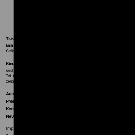
Zu
Zu
Zu
unserer
unserer
unserer
Instagram
Facebook
Letterboxd
Seite
Seite
Seite
Tickets
Eintritt 5 €
Geänderte Preise sind im Programm vermerkt.
Kinokasse
geöffnet 30 Minuten vor Beginn der ersten Vorstellung
Tel. + 49 30 20304-770
zeughauskino@dhm.de
Autor*innen
Presse
Kontakt
Newsletter
Impressum