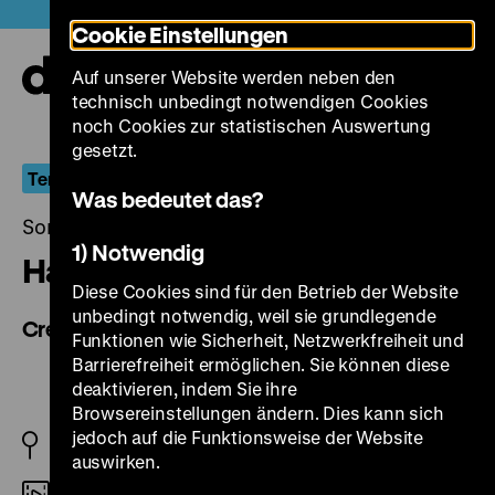
Direkt
Heute +
Cookie Einstellungen
zum
Seiteninhalt
Auf unserer Website werden neben den
springen
Navi
technisch unbedingt notwendigen Cookies
auf-
und
noch Cookies zur statistischen Auswertung
zuk
gesetzt.
Terror und Transgression im Niemandsland
Was bedeutet das?
Sonntag, 26. September 2021, 20.30 Uhr
1) Notwendig
Hada no sukima
Diese Cookies sind für den Betrieb der Website
unbedingt notwendig, weil sie grundlegende
Crevice of Skin
Funktionen wie Sicherheit, Netzwerkfreiheit und
Barrierefreiheit ermöglichen. Sie können diese
deaktivieren, indem Sie ihre
Browsereinstellungen ändern. Dies kann sich
jedoch auf die Funktionsweise der Website
JP 2004
auswirken.