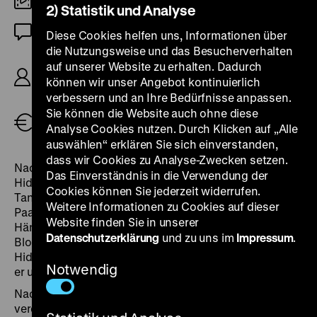
Digital SD
2) Statistik und Analyse
OmeU
Diese Cookies helfen uns, Informationen über
die Nutzungsweise und das Besucherverhalten
AT: A Gap in the Skin, R: Takahisa Zeze, B: Aki
auf unserer Website zu erhalten. Dadurch
Sato, K: Kôichi Saitô, D: Fujiko, Kenji Otani, Jitsuko
können wir unser Angebot kontinuierlich
Yoshimura, 77’
verbessern und an Ihre Bedürfnisse anpassen.
Sie können die Website auch ohne diese
Tickets
Analyse Cookies nutzen. Durch Klicken auf „Alle
auswählen“ erklären Sie sich einverstanden,
dass wir Cookies zu Analyse-Zwecken setzen.
Nachdem er seine Mutter getötet hat, flieht der junge
Das Einverständnis in die Verwendung der
Hidenori mit seiner gleichalt aussehenden autistischen
Cookies können Sie jederzeit widerrufen.
Tante Sunako durch das rurale Japan. Ihr Trip führt das
Weitere Informationen zu Cookies auf dieser
Paar durch Kuhweiden, Seelandschaften ­– und in die
Website finden Sie in unserer
Hände übergriffiger Männer. Eine verlassene
Datenschutzerklärung
und zu uns im
Impressum
.
Blockhütte bietet kurzzeitig sichere Zuflucht, aber als
Hidenori sich ein Messer in den Bauch rammt, müssen
Notwendig
er und Sunako in der nächsten Großstadt Hilfe suchen.
Nach einer Drei-Jahres-Periode mit leichter
verdaulichen Werken, den Science-Fiction-Komödien