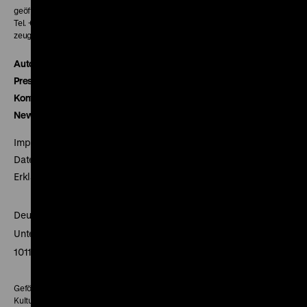
geöffnet 30 Minuten vor Beginn der ersten Vorstellung
Tel. + 49 30 20304-770
zeughauskino@dhm.de
Autor*innen
Presse
Kontakt
Newsletter
Impressum
Datenschutz
Erklärung digitale Barrierefreiheit
Deutsches Historisches Museum
Unter den Linden 2
10117 Berlin
Gefördert mit Mitteln des Beauftragten der Bundesregierung für
Kultur und Medien