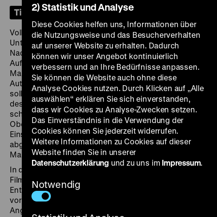
2) Statistik und Analyse
Tickets
Diese Cookies helfen uns, Informationen über
Volkswagen ließ in der Nachkriegszeit zahlreiche
die Nutzungsweise und das Besucherverhalten
Unternehmensfilme herstellen, in denen die Vor- und
auf unserer Website zu erhalten. Dadurch
Nachteile der Automation thematisiert werden.
können wir unser Angebot kontinuierlich
Aufwendige Kamerafahrten entlang der rotierenden
verbessern und an Ihre Bedürfnisse anpassen.
Maschinen und Förderketten geben der
Sie können die Website auch ohne diese
Automatisierung eine ästhetische Dimension und
Analyse Cookies nutzen. Durch Klicken auf „Alle
sollen die Vorteile der zunehmenden Technisierung
auswählen“ erklären Sie sich einverstanden,
des Produktionsprozesses aufzeigen. Der schmutzige,
dass wir Cookies zu Analyse-Zwecken setzen.
schwitzende „Malocher“, der mit entblößtem
Das Einverständnis in die Verwendung der
Oberkörper an der Maschine steht und unter vollem
Cookies können Sie jederzeit widerrufen.
Einsatz seines Körpers die harte Arbeit verrichtet, wird
Weitere Informationen zu Cookies auf dieser
abgelöst vom Techniker im Kittel, der die
Website finden Sie in unserer
Maschinenwelt nur noch beobachtet und kontrolliert.
Datenschutzerklärung
und zu uns im
Impressum
.
In den 1970er und 1980er Jahren ändern sich diese
Filmbilder erneut. Unter dem Eindruck krisenhafter
Notwendig
Entwicklungen in der Automobilindustrie ist es jetzt die
vorrangige Funktion der Filme, den Menschen die
Angst vor der Verdrängung durch Maschinen zu