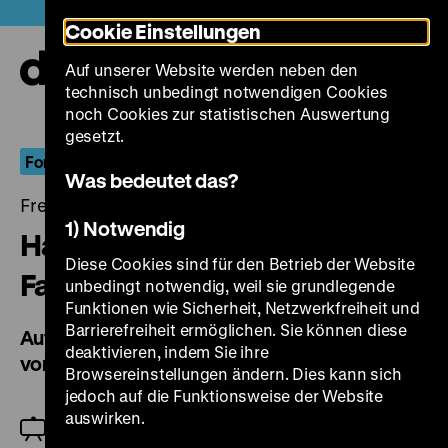
Direkt
Heute +
Cookie Einstellungen
zum
Seiteninhalt
Auf unserer Website werden neben den
springen
Navi
technisch unbedingt notwendigen Cookies
auf-
und
noch Cookies zur statistischen Auswertung
zuk
gesetzt.
Fortschritt als Versprechen
Was bedeutet das?
Freitag, 10. März 2023, 18.00 Uhr
1) Notwendig
Handwerker, Techniker,
Diese Cookies sind für den Betrieb der Website
Facharbeiter
unbedingt notwendig, weil sie grundlegende
Funktionen wie Sicherheit, Netzwerkfreiheit und
Barrierefreiheit ermöglichen. Sie können diese
Automatisierung in den Unternehmensfilmen
deaktivieren, indem Sie ihre
von Volkswagen
Browsereinstellungen ändern. Dies kann sich
jedoch auf die Funktionsweise der Website
auswirken.
Günter Riederer