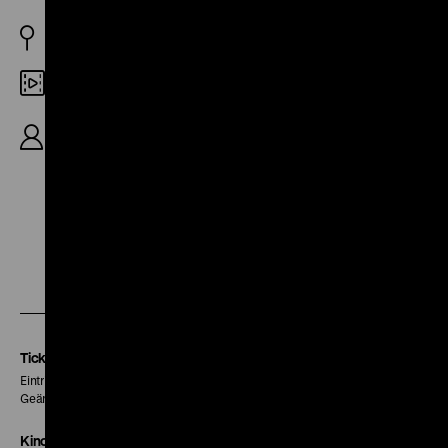
BRD 1984
Digital SD
A: Volkswagen AG, R: Harald Schott, Erhardt
Meyer-Sewering u.a., 24‘
Zu
Zu
Zu
unserer
unserer
unserer
Instagram
Facebook
Letterboxd
Seite
Seite
Seite
Tickets
Eintritt 5 €
Geänderte Preise sind im Programm vermerkt.
Kinokasse