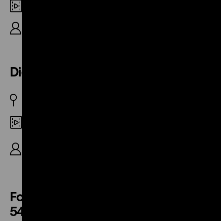
Digital SD
A: Volkswagen AG, K: George Silano, 9‘
Die eisernen Diener
BRD 1979
Digital SD
A: Volkswagen AG, R: Michael Heim, Martin
Ulrich, 17‘
Fortschritt auf dem Prüfstand – Halle
54