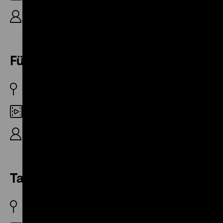
A: Volkswagen AG, R: Franz Schroedter, 34‘
Fünf Meilen westlich
BRD 1957
Digital SD
A: Volkswagen AG, R: Konstantin Kalser, 13‘
Takte – Ballett für Maschinen
BRD 1962