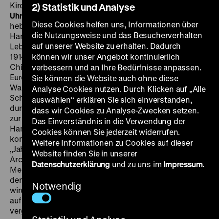
Kirchner, Julia Jessen, 105‘ ·
35mm
DO 28.06. um 20
2) Statistik und Analyse
Uhr
· Zu Gast: Gordian Maugg
„Wir wollten was erleben“,
Diese Cookies helfen uns, Informationen über
hebt der 92-jähige Hans Warns mit starkem
die Nutzungsweise und das Besucherverhalten
Hamburger Zungenschlag an, um seine
auf unserer Website zu erhalten. Dadurch
Lebensgeschichte zu erzählen. Mit 14 Jahren heuert er
1914 auf einem Viermastsegler als Schiffsjunge an. In
können wir unser Angebot kontinuierlich
Chile sitzen Schiff und Besatzung fest – der Krieg in
verbessern und an Ihre Bedürfnisse anpassen.
Europa ist ausgebrochen. In den 1920er Jahren wird
Sie können die Website auch ohne diese
Warns Kapitän, er bereist die Ozeane, führt auf seinen
Analyse Cookies nutzen. Durch Klicken auf „Alle
Schiffen verkappte Waffenlieferungen nach Spanien
auswählen“ erklären Sie sich einverstanden,
durch und wird nach Ausbruch des Zweiten Weltkriegs
dass wir Cookies zu Analyse-Zwecken setzen.
zur Kriegsmarine abkommandiert, um südatlantische
Das Einverständnis in die Verwendung der
Handelsrouten anzugreifen. Gordian Maugg
Cookies können Sie jederzeit widerrufen.
kombiniert in seinem filmischen Essay dieser
Weitere Informationen zu Cookies auf dieser
„Jahrhundert-Biografie“ Aufnahmen von Warns mit
Website finden Sie in unserer
Archivmaterialien und eigenen Bildern. Der Zauber des
Datenschutzerklärung
und zu uns im
Impressum
.
Meeres, das Fernweh und die Abenteuerlust, von
denen der unerfahrene Schiffsjunge ebenso ergriffen
Notwendig
wird wie der gestandene Kapitän, Maugg versteht sie
auf eine suggestive, faszinierende Weise zu
vergegenwärtigen. (sa)