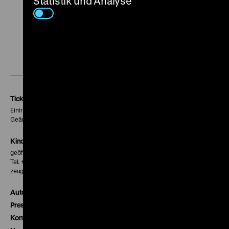
Statistik und Analyse
Zu
Zu
Zu
unserer
unserer
unserer
Instagram
Facebook
Letterboxd
Seite
Seite
Seite
Tickets
Eintritt 5 €
Geänderte Preise sind im Programm vermerkt.
Kinokasse
geöffnet 30 Minuten vor Beginn der ersten Vorstellung
Tel. + 49 30 20304-770
zeughauskino@dhm.de
Autor*innen
Presse
Kontakt