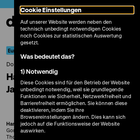
Direkt
Heute +
Cookie Einstellungen
zum
Seiteninhalt
Auf unserer Website werden neben den
springen
Navi
technisch unbedingt notwendigen Cookies
auf-
und
noch Cookies zur statistischen Auswertung
zuk
gesetzt.
Europa und das Meer
Was bedeutet das?
Donnerstag, 28. Juni 2018, 20.00 - 00.00 Uhr
1) Notwendig
Hans Warns – Mein 20.
Diese Cookies sind für den Betrieb der Website
Jahrhundert
unbedingt notwendig, weil sie grundlegende
Funktionen wie Sicherheit, Netzwerkfreiheit und
Barrierefreiheit ermöglichen. Sie können diese
deaktivieren, indem Sie ihre
Browsereinstellungen ändern. Dies kann sich
Hans Warns – Mein 20. Jahrhundert
jedoch auf die Funktionsweise der Website
D 2000, R/B:
Gordian Maugg, K: Hans Moser, Andreas Giesecke,
auswirken.
Thomas Roisé, D: Florian Höber, Shenja Lacher, Klaus