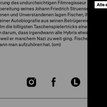
führung des undurchsichtigen Filmregisseur Frank To
Alle
rbereitung seines Johann Friedrich Struensee (
Herrs
fenen und Unverstandenen lagen Fischer; ihnen fühlt
einer Autobiografie aus seinen Betrügereien keinen
 Film die billigsten Taschenspielertricks eines Bühn
n darum, dass irgendwann alle Hybris etwas Moder
 weil er manchem Nazi zu weit ging. Fischer machte
wann man aufzuhören hat. (om)
Zu
Zu
Zu
unserer
unserer
unser