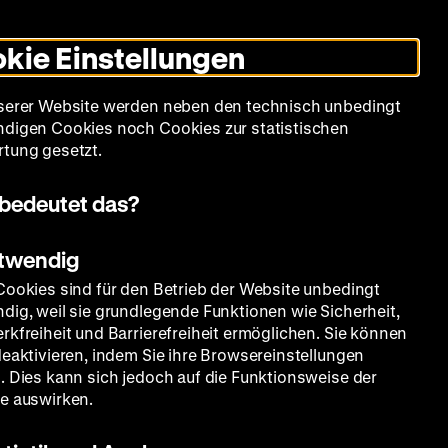
Leichte
Gebärdensprache
Suche
Heute +
Deutsch
Englisch
DHM
Dunklen
De
En
Sprache
Modus
kie Einstellungen
umschalten
Spielplan
Filmreihen
Über uns
serer Website werden neben den technisch unbedingt
digen Cookies noch Cookies zur statistischen
tung gesetzt.
bedeutet das?
otwendig
Cookies sind für den Betrieb der Website unbedingt
dig, weil sie grundlegende Funktionen wie Sicherheit,
rkfreiheit und Barrierefreiheit ermöglichen. Sie können
deaktivieren, indem Sie ihre Browsereinstellungen
. Dies kann sich jedoch auf die Funktionsweise der
e auswirken.