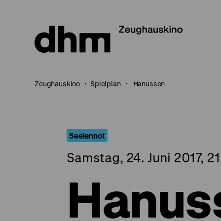
Direkt
zum
Seiteninhalt
springen
Zeughauskino
Spielplan
Hanussen
Seelennot
Samstag, 24. Juni 2017, 2
Hanus