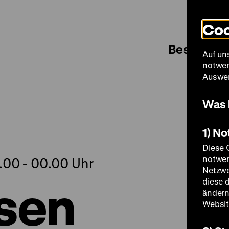
Coo
Besuch
Auf un
notwen
Auswer
Was 
1) N
Diese 
notwen
1.00 - 00.00 Uhr
Netzwe
sen
diese 
ändern
Websit