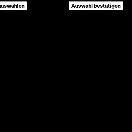
rnau
 auswählen
Auswahl bestätigen
cher
e er
 Hehl
enmimen
n-
er