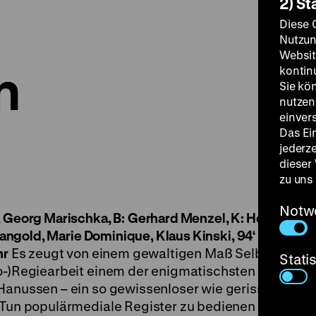
2) St
Diese 
Nutzun
Websit
n
kontin
Sie kö
nutzen.
einver
Das Ei
jederz
dieser
zu uns
Notw
, Georg Marischka, B:
Gerhard Menzel, K: Helmuth As
 Mangold, Marie Dominique, Klaus Kinski, 94‘ · 35mm
S
hr
Es zeugt von einem gewaltigen Maß Selbstironie,
Stati
Co-)Regiearbeit einem der enigmatischsten Scharlat
 Hanussen – ein so gewissenloser wie gerissener, n
m Tun populärmediale Register zu bedienen wusste. 