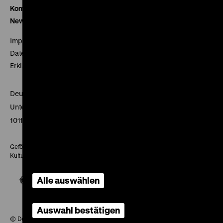
Kontakt
Newsletter
Impressum
Datenschutz
Erklärung digitale Barrierefreiheit
Deutsches Historisches Museum
Unter den Linden 2
10117 Berlin
Gefördert mit Mitteln des Beauftragten der Bundesregierung für
Kultur und Medien
Alle auswählen
Auswahl bestätigen
© Deutsches Historisches Museum, 2026