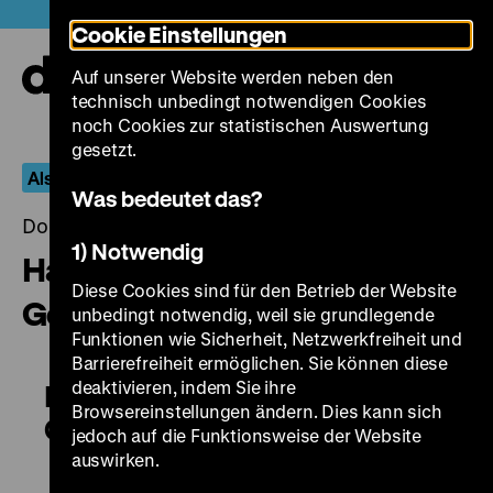
Direkt
Heute +
Cookie Einstellungen
zum
Seiteninhalt
Auf unserer Website werden neben den
springen
Navi
technisch unbedingt notwendigen Cookies
auf-
und
noch Cookies zur statistischen Auswertung
zuk
gesetzt.
Also like Life
Was bedeutet das?
Donnerstag, 21. Januar 2016, 20.00 - 00.00 Uhr
1) Notwendig
Hao nan hao nu / Good Men,
Diese Cookies sind für den Betrieb der Website
Good Women
unbedingt notwendig, weil sie grundlegende
Funktionen wie Sicherheit, Netzwerkfreiheit und
Barrierefreiheit ermöglichen. Sie können diese
deaktivieren, indem Sie ihre
Hao nan hao nu / Good Men,
Browsereinstellungen ändern. Dies kann sich
Good Women
jedoch auf die Funktionsweise der Website
auswirken.