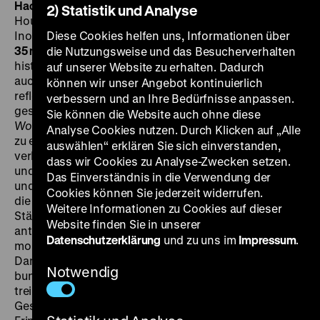
Hao nan hao nu
Good Men, Good Women
RC/J 1995, R:
2) Statistik und Analyse
Hou Hsiao-hsien, B: Chu Tien-wen, D: Annie Shizuka
Inoh, Lim Giong, Jack Kao, Vicky Wei, Hsi Hsiang, 108’ ·
Diese Cookies helfen uns, Informationen über
35 mm, OmU
DO 21.01. um 20 Uhr
Der Abschluss seiner
die Nutzungsweise und das Besucherverhalten
historischen Trilogie ist Hous abstraktester, vielleicht
auf unserer Website zu erhalten. Dadurch
auch sein ambitioniertester Film. Die hochgradig
können wir unser Angebot kontinuierlich
reflexive, über mehrere Zeit- und Realitätsebenen
verbessern und an Ihre Bedürfnisse anpassen.
gestaffelte Erzählanordnung von
Good Men, Good
Sie können die Website auch ohne diese
Women
nimmt ihren Ausgangspunkt bei Dreharbeiten
Analyse Cookies nutzen. Durch Klicken auf „Alle
zu einem Biopic über das Leben eines (historisch
auswählen“ erklären Sie sich einverstanden,
verbürgten) Liebespaars, das in den 1930er, 1940er
dass wir Cookies zu Analyse-Zwecken setzen.
und 1950er Jahren im politischen Untergrund aktiv war
Das Einverständnis in die Verwendung der
und erst gegen die japanischen Besatzer, dann gegen
Cookies können Sie jederzeit widerrufen.
die nationalistische Kuomintang-Regierung kämpfte.
Weitere Informationen zu Cookies auf dieser
Stärker als in den vorherigen Filmen arbeitet Hou mit
Website finden Sie in unserer
antinaturalistischer Stilisierung: Ein Film im Film ist im
Datenschutzerklärung
und zu uns im
Impressum
.
monochromen Stil des frühen Kinos gehalten.
Daneben stehen alternative Erinnerungsbilder in
Notwendig
bunten, knalligen Farben.
Good Men, Good Women
treibt die Dekonstruktion klassischer Modelle der
Geschichtsdarstellung auf die Spitze: Jeder