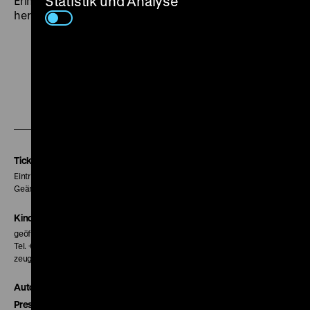
Statistik und Analyse
Erinnerungsakt bringt eine andere Vergangenheit
hervor. Echt sind nur die Gefühle der Erinnernden. (lf)
Zu
Zu
Zu
unserer
unserer
unserer
Instagram
Facebook
Letterboxd
Seite
Seite
Seite
Tickets
Eintritt 5 €
Geänderte Preise sind im Programm vermerkt.
Kinokasse
geöffnet 30 Minuten vor Beginn der ersten Vorstellung
Tel. + 49 30 20304-770
zeughauskino@dhm.de
Autor*innen
Presse