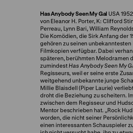
Has Anybody Seen My Gal
USA 1952,
von Eleanor H. Porter, K: Clifford S
Perreau, Lynn Bari, William Reynolds
Die Komödien, die Sirk Anfang der 19
gehören zu seinen unbekanntesten F
Filmkopien verfügbar. Dabei verhand
späteren, berühmten Melodramen di
zumindest
Has Anybody Seen My G
Regisseurs, weil er seine erste Zu
weitgehend unbekannte junge Schausp
Millie Blaisdell (Piper Laurie) verli
droht die Beziehung zu scheitern. I
zwischen dem Regisseur und Hudson,
Mentor beschrieben hat. „Rock Hudso
worden, die nicht seiner Persönlich
einen interessanten Schauspieler zu
ich nicht versucht habe, ihn zu etw