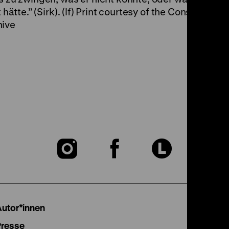
 hätte.” (Sirk). (lf) Print courtesy of the Constellati
hive
Zu
Zu
Zu
unserer
unserer
unser
Instagram
Facebook
Lette
Autor*innen
Presse