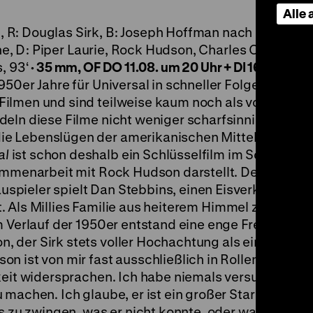
Alle
 R: Douglas Sirk, B: Joseph Hoffman nach einer Erz
tine, D: Piper Laurie, Rock Hudson, Charles Coburn, G
, 93‘
·
35 mm, OF
DO 11.08. um 20 Uhr + DI 16.08. um 
50er Jahre für Universal in schneller Folge abgedre
ilmen und sind teilweise kaum noch als vorführbar
eln diese Filme nicht weniger scharfsinnig als die
e Lebenslügen der amerikanischen Mittelklasse; 
al
ist schon deshalb ein Schlüsselfilm im Schaffen 
sammenarbeit mit Rock Hudson darstellt. Der damals
ieler spielt Dan Stebbins, einen Eisverkäufer, der
ebt. Als Millies Familie aus heiterem Himmel zu Geld 
m Verlauf der 1950er entstand eine enge Freundscha
 der Sirk stets voller Hochachtung als einen väter
n ist von mir fast ausschließlich in Rollen verwen
keit widersprachen. Ich habe niemals versucht, aus
 machen. Ich glaube, er ist ein großer Star geworde
as zu zwingen, was er nicht konnte, oder was seine