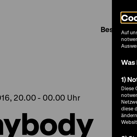
Coo
Besuch
Auf un
notwen
Auswer
Was 
1) N
Diese 
notwen
16, 20.00 - 00.00 Uhr
Netzwe
nybody
diese 
ändern
Websit