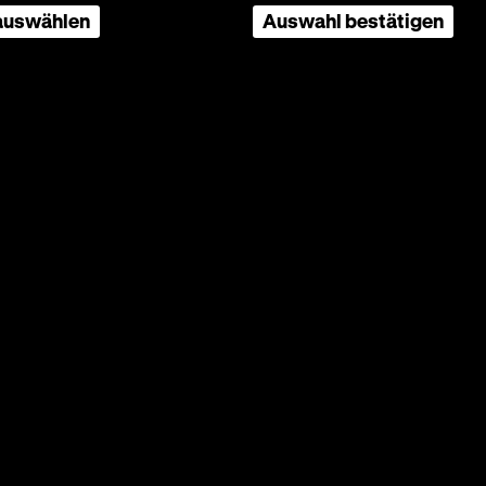
 auswählen
Auswahl bestätigen
ählung
igi
20 Uhr
ht hat,
e
und
des
 noch
 sich in
kommt,
ft
lichen
det
 ihm
n, weil