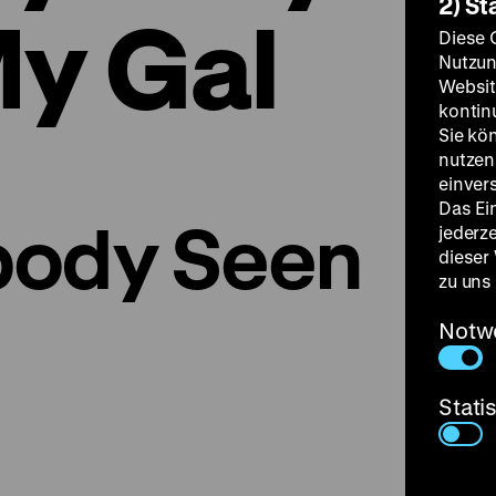
2) St
y Gal
Diese 
Nutzun
Websit
kontin
Sie kö
nutzen.
einver
Das Ei
body Seen
jederz
dieser
zu uns
Notw
Stati