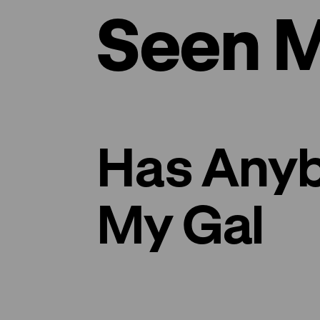
Seen M
Has Any
My Gal