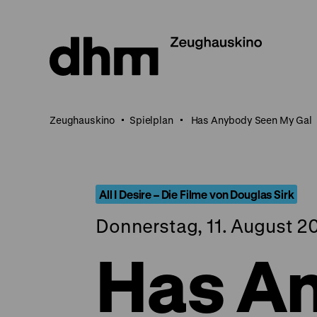
Direkt
zum
Seiteninhalt
springen
Zeughauskino
Spielplan
Has Anybody Seen My Gal
All I Desire – Die Filme von Douglas Sirk
Donnerstag, 11. August 20
Has A