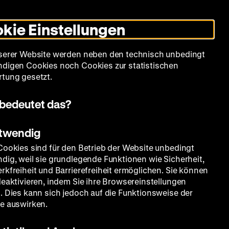
Leichte
Gebärdensprache
Suche
Heute +
Deutsch
Englisch
DHM
Dunklen
De
En
Sprache
Modus
kie Einstellungen
umschalten
Spielplan
Filmreihen
Über uns
serer Website werden neben den technisch unbedingt
digen Cookies noch Cookies zur statistischen
tung gesetzt.
bedeutet das?
otwendig
Cookies sind für den Betrieb der Website unbedingt
dig, weil sie grundlegende Funktionen wie Sicherheit,
rkfreiheit und Barrierefreiheit ermöglichen. Sie können
deaktivieren, indem Sie ihre Browsereinstellungen
. Dies kann sich jedoch auf die Funktionsweise der
e auswirken.