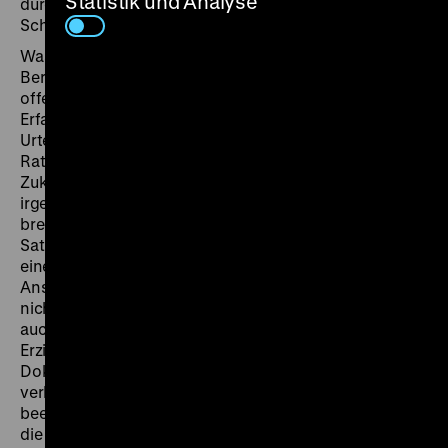
Statistik und Analyse
durchgeführte Reise schickt und in einer mobilen
Schule auf ihren Schulabschluss vorbereitet.
Was zunächst anmutet wie unabhängige Fernseh-
Berichterstattung, entwickelt sich schnell zu einem
offenen Selbstbericht, in dem die Kinder ihre
Erfahrungen der Reise schildern. Konterkariert mit den
Urteilen ihrer Akten, werden die Aussichtslosigkeit und
Ratlosigkeit gegenüber den Jugendlichen und ihren
Zukunftschancen spürbar, in dieser Gesellschaft
irgendwann Fuß zu fassen. „Du kannst sie entweder
brechen oder versuchen, sie zu überzeugen“ – dieser
Satz eines Sozialarbeiters macht die Notwendigkeit
einer Heimreform deutlich, die unter anderem im
Anschluss an dieses Projekt in Gang kam, welches
nicht ohne Widerspruch geschah. So stand die Reise
auch unter Beobachtung der Presse, da sie als
Erziehungsmethode kritisch beäugt wurde. Die
Dokumentarfilme stellen sich dementgegen wird und
verlangen nach gesellschaftlicher Verantwortung. So
beeindruckt vor allem der respektvolle Umgang und
die fürsorgliche Konfliktaustragung der engagierten