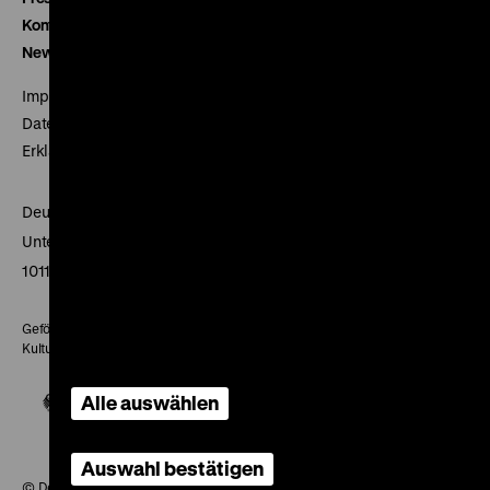
Kontakt
Newsletter
Impressum
Datenschutz
Erklärung digitale Barrierefreiheit
Deutsches Historisches Museum
Unter den Linden 2
10117 Berlin
Gefördert mit Mitteln des Beauftragten der Bundesregierung für
Kultur und Medien
Alle auswählen
Auswahl bestätigen
© Deutsches Historisches Museum, 2026