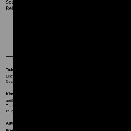
Sozialarbeiter, von dem dieses besondere
Reisetagebuch zeugt. (fib)
Zu
Zu
Zu
unserer
unserer
unserer
Instagram
Facebook
Letterboxd
Seite
Seite
Seite
Tickets
Eintritt 5 €
Geänderte Preise sind im Programm vermerkt.
Kinokasse
geöffnet 30 Minuten vor Beginn der ersten Vorstellung
Tel. + 49 30 20304-770
zeughauskino@dhm.de
Autor*innen
Presse