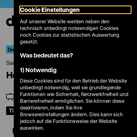
Direkt
Heute +
Cookie Einstellungen
zum
Seiteninhalt
Auf unserer Website werden neben den
springen
Navi
technisch unbedingt notwendigen Cookies
auf-
und
noch Cookies zur statistischen Auswertung
zuk
gesetzt.
Dokumentarische Positionen: Gisela Tuchtenhagen
Was bedeutet das?
Samstag, 17. September 2022, 20.30 Uhr
1) Notwendig
Heimkinder Teil 4+5
Diese Cookies sind für den Betrieb der Website
unbedingt notwendig, weil sie grundlegende
Funktionen wie Sicherheit, Netzwerkfreiheit und
Zu Gast: Gisela Tuchtenhagen
Barrierefreiheit ermöglichen. Sie können diese
deaktivieren, indem Sie ihre
Tickets
Browsereinstellungen ändern. Dies kann sich
jedoch auf die Funktionsweise der Website
auswirken.
Heimkinder