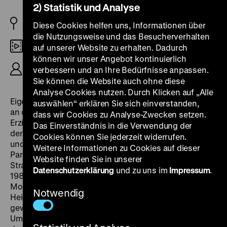
2) Statistik und Analyse
BRD 1986
Diese Cookies helfen uns, Informationen über
die Nutzungsweise und das Besucherverhalten
16mm
auf unserer Website zu erhalten. Dadurch
können wir unser Angebot kontinuierlich
R: Gisela Tuchtenhagen, 300‘ (61‘/67‘/46‘/44‘/82‘)
verbessern und an Ihre Bedürfnisse anpassen.
Sie können die Website auch ohne diese
Analyse Cookies nutzen. Durch Klicken auf „Alle
Eigentlich sollte Gisela Tuchtenhagens Abschlussfilm
auswählen“ erklären Sie sich einverstanden,
an der Filmakademie von jenem geschlossenen
dass wir Cookies zu Analyse-Zwecken setzen.
Erziehungsheim handeln, in das sie als Jugendliche mit
Das Einverständnis in die Verwendung der
der Diagnose „nicht erziehbar“ gesteckt worden war
Cookies können Sie jederzeit widerrufen.
und aus dem sie ausbrechen konnte, um sich nach
Weitere Informationen zu Cookies auf dieser
Paris durchzuschlagen, wo sie ein paar Jahre mit
Website finden Sie in unserer
Straßenkünstlern und ‑musikerinnen lebte. Mitte der
Datenschutzerklärung
und zu uns im
Impressum
.
1980er Jahre begleitet Tuchtenhagen schließlich drei
Monate lang ein Pilotprojekt des Johannes-Petersen-
Notwendig
Heims in Hamburg-Volksdorf, das kriminelle und
gewalterfahrene Jugendliche aus ihrem gewohnten
Umfeld nimmt, sie auf eine gemeinschaftlich