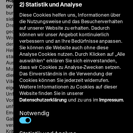
Hoppe, Wilhelm Borchert, Mathias Müller, Maria Körber,
2) Statistik und Analyse
90’
·
DigiBeta
Anders als heute beschäftigte das
bundesdeutsche Fernsehen in den sechziger und
Diese Cookies helfen uns, Informationen über
siebziger Jahren gern renommierte Schriftsteller als
die Nutzungsweise und das Besucherverhalten
Drehbuchautoren. So war denn dieser teils in Spanien
auf unserer Website zu erhalten. Dadurch
gedrehte Film auch nicht die erste Arbeit von Gabriele
können wir unser Angebot kontinuierlich
Wohmann. Abermals stellte die Autorin eine Frau und
verbessern und an Ihre Bedürfnisse anpassen.
deren Emanzipationsversuch in den Mittelpunkt. In
Sie können die Website auch ohne diese
Heiratskandidaten
hat die aus gutbürgerlichen Kreisen
Analyse Cookies nutzen. Durch Klicken auf „Alle
stammende Protagonistin mittleren Alters einen
auswählen“ erklären Sie sich einverstanden,
Ausbruch (oder Fehltritt?) bereits hinter sich: Als ledige
dass wir Cookies zu Analyse-Zwecken setzen.
Mutter eines heftig pubertierenden Sohnes lebt sie mit
Das Einverständnis in die Verwendung der
diesem und ihren Eltern in einem West-Berliner
Cookies können Sie jederzeit widerrufen.
Villenviertel. Angesichts ihres Umfeldes und ihrer
Weitere Informationen zu Cookies auf dieser
eigenen psychischen Deformationen, aber auch der
Website finden Sie in unserer
Unfähigkeit, sich von all dem zu befreien, führt ihr
Datenschutzerklärung
und zu uns im
Impressum
.
Vorhaben einer späten Familiengründung zu einem
unhappy happy end
. Der junge Regisseur Klaus
Emmerich und sein Assistent Klaus Voswinckel hatten
Notwendig
Gabriele Wohmanns Drehbuch in einer Weise
verändert, die der Autorin wenig behagte. Manch
Kritiker wunderte sich warum: „In Emmerichs