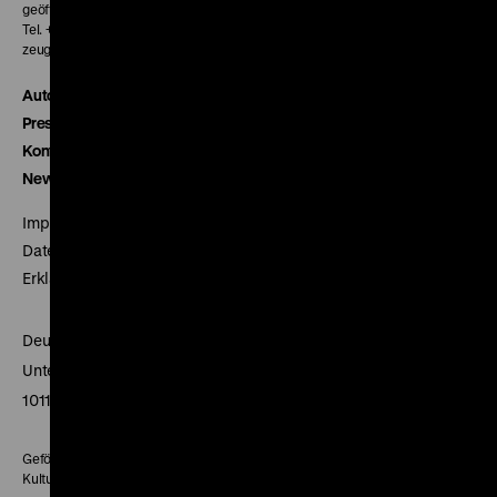
geöffnet 30 Minuten vor Beginn der ersten Vorstellung
Tel. + 49 30 20304-770
zeughauskino@dhm.de
Autor*innen
Presse
Kontakt
Newsletter
Impressum
Datenschutz
Erklärung digitale Barrierefreiheit
Deutsches Historisches Museum
Unter den Linden 2
10117 Berlin
Gefördert mit Mitteln des Beauftragten der Bundesregierung für
Kultur und Medien