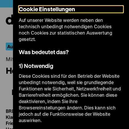
Direkt
Heute +
Cookie Einstellungen
zum
Seiteninhalt
Auf unserer Website werden neben den
springen
Navi
technisch unbedingt notwendigen Cookies
auf-
und
noch Cookies zur statistischen Auswertung
zuk
gesetzt.
Aus dem Fernseharchiv
Was bedeutet das?
Mittwoch, 15. April 2015, 20.00 - 00.00 Uhr
1) Notwendig
Heiratskandidaten
Diese Cookies sind für den Betrieb der Website
unbedingt notwendig, weil sie grundlegende
Funktionen wie Sicherheit, Netzwerkfreiheit und
Heiratskandidaten
Barrierefreiheit ermöglichen. Sie können diese
deaktivieren, indem Sie ihre
Browsereinstellungen ändern. Dies kann sich
BRD 1975, R: Klaus Emmerich, B: Gabriele Wohmann,
jedoch auf die Funktionsweise der Website
Klaus Emmerich, Klaus Voswinckel, K: Frank Brühne, M:
auswirken.
Friedrich Scholz, D: Kyra Mladeck, Klaus Herm, Marianne