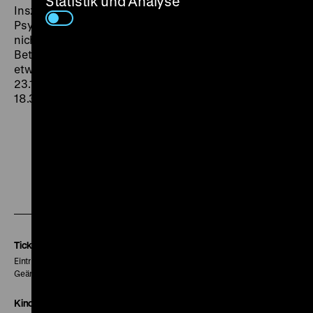
Statistik und Analyse
Inszenierung (…) geriet das Spiel zu einem glänzenden
Psychogramm der Vergeblichkeit, in dem der Humor
nicht zu kurz kam. Die Sache hatte bei aller
Betroffenheit Witz – wann sieht man schon mal so
etwas im Fernsehen.“ (T.T.,
Frankfurter Rundschau
,
23.1.1975). (gym) MI 15.04. um 20 Uhr + SO 19.04. um
18.30 Uhr · Einführung: Jan Gympel
Zu
Zu
Zu
unserer
unserer
unserer
Instagram
Facebook
Letterboxd
Seite
Seite
Seite
Tickets
Eintritt 5 €
Geänderte Preise sind im Programm vermerkt.
Kinokasse