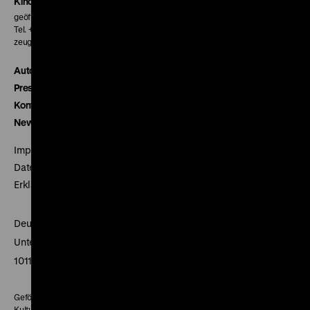
Kinokasse
geöffnet 30 Minuten vor Beginn der ersten Vorstellung
Tel. + 49 30 20304-770
zeughauskino@dhm.de
Autor*innen
Presse
Kontakt
Newsletter
Impressum
Datenschutz
Erklärung digitale Barrierefreiheit
Deutsches Historisches Museum
Unter den Linden 2
10117 Berlin
Gefördert mit Mitteln des Beauftragten der Bundesregierung für
Kultur und Medien