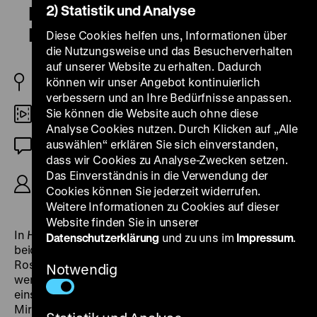
2) Statistik und Analyse
Herr Kim und Schwester
Lotusblüte
Diese Cookies helfen uns, Informationen über
die Nutzungsweise und das Besucherverhalten
auf unserer Website zu erhalten. Dadurch
können wir unser Angebot kontinuierlich
D 2015
verbessern und an Ihre Bedürfnisse anpassen.
Sie können die Website auch ohne diese
Digital HD
Analyse Cookies nutzen. Durch Klicken auf „Alle
auswählen“ erklären Sie sich einverstanden,
OmeU
dass wir Cookies zu Analyse-Zwecken setzen.
Das Einverständnis in die Verwendung der
R: Sou-Yen Kim, Miriam Rossius, K: Shai Levy,
Cookies können Sie jederzeit widerrufen.
Christian Trieloff, Friedemann Hottenbacher, 77’
Weitere Informationen zu Cookies auf dieser
Website finden Sie in unserer
In
Herr Kim und Schwester Lotusblüte
arbeiten die
Datenschutzerklärung
und zu uns im
Impressum
.
beiden Regisseurinnen Sou-Yen Kim und Miriam
Rossius ihre eigene Familiengeschichte auf. Erzählt
Notwendig
werden die Lebenswege von Sou-Yen Kims Vater, der
einst in Herzogenrath im Bergbau tätig war, und von
Miriam Rossius‘ Mutter, die in Neukölln in einem