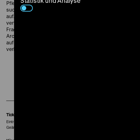
Statistik und Analyse
Pflegeheim arbeitete. Einer Parallelbewegung gleich
suchen die Regisseurinnen die Orte der Vergangenheit
auf. Sie berichten von der Geschichte ihrer Eltern und
verfolgen diese zurück bis nach Südkorea. Neue
Fragen tauchen auf, Missverständnisse treten zutage,
Archivbilder werden entdeckt. Sie legen intime Blicke
auf die Eltern frei, die bis dahin nicht möglich oder
verborgen geblieben waren. (ejk)
Zu
Zu
Zu
unserer
unserer
unserer
Instagram
Facebook
Letterboxd
Seite
Seite
Seite
Tickets
Eintritt 5 €
Geänderte Preise sind im Programm vermerkt.