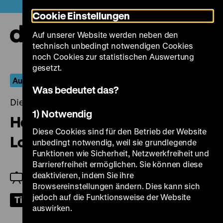
Direkt
Heute +
Cookie Einstellungen
zum
Seiteninhalt
Auf unserer Website werden neben den
springen
Navi
technisch unbedingt notwendigen Cookies
auf-
und
noch Cookies zur statistischen Auswertung
zuk
gesetzt.
Auf Station und unter Tage
Was bedeutet das?
Dienstag, 13. Februar 2024, 19.00 Uhr
1) Notwendig
Herr Kim und Schwester
Diese Cookies sind für den Betrieb der Website
Lotusblüte
unbedingt notwendig, weil sie grundlegende
Funktionen wie Sicherheit, Netzwerkfreiheit und
Barrierefreiheit ermöglichen. Sie können diese
deaktivieren, indem Sie ihre
Zu Gast: Sou-Yen Kim und Miriam Rossius
Browsereinstellungen ändern. Dies kann sich
jedoch auf die Funktionsweise der Website
Tickets
auswirken.