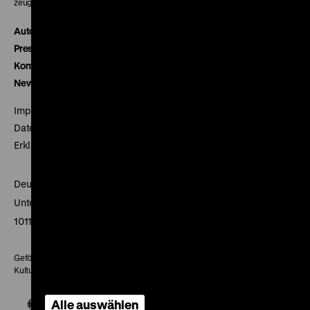
zeughauskino@dhm.de
Autor*innen
Presse
Kontakt
Newsletter
Impressum
Datenschutz
Erklärung digitale Barrierefreiheit
Deutsches Historisches Museum
Unter den Linden 2
10117 Berlin
Gefördert mit Mitteln des Beauftragten der Bundesregierung für
Kultur und Medien
Alle auswählen