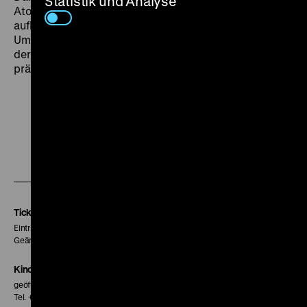
Statistik und Analyse
Atombombenabwurfs waren. Die erst später
aufkommende Debatte über den unangemessenen
Umgang der japanischen Regierung mit den Opfern
der radioaktiven Strahlung ist in
Hiroshima
schon
präsent. (dk)
Zu
Zu
Zu
unserer
unserer
unserer
Instagram
Facebook
Letterboxd
Seite
Seite
Seite
Tickets
Eintritt 5 €
Geänderte Preise sind im Programm vermerkt.
Kinokasse
geöffnet 30 Minuten vor Beginn der ersten Vorstellung
Tel. + 49 30 20304-770