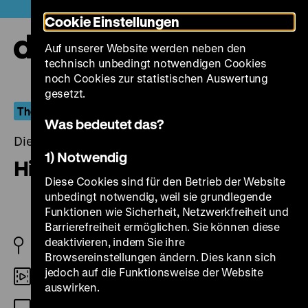
Direkt
Heute +
Cookie Einstellungen
zum
Seiteninhalt
Auf unserer Website werden neben den
springen
Navi
technisch unbedingt notwendigen Cookies
auf-
und
noch Cookies zur statistischen Auswertung
zuk
gesetzt.
The Atomic Cinema
Was bedeutet das?
Dienstag, 18. Januar 2022, 20.00 Uhr
1) Notwendig
Hiroshima
Diese Cookies sind für den Betrieb der Website
unbedingt notwendig, weil sie grundlegende
Funktionen wie Sicherheit, Netzwerkfreiheit und
Barrierefreiheit ermöglichen. Sie können diese
deaktivieren, indem Sie ihre
JP 1953
Browsereinstellungen ändern. Dies kann sich
jedoch auf die Funktionsweise der Website
Digital HD
auswirken.
OmeU