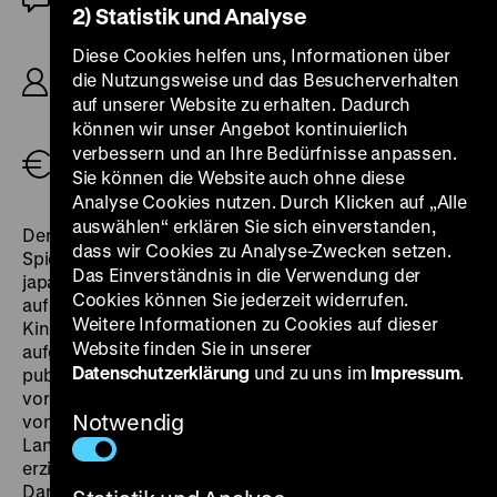
2) Statistik und Analyse
R: Hideo Sekigawa, B: Yasutarō Yagi, K:
Diese Cookies helfen uns, Informationen über
Shunichirō Nakao, Susumu Urashima, D: Eiji
die Nutzungsweise und das Besucherverhalten
Okada, Yumeji Tsukioka, Yoshi Katō, Takashi
auf unserer Website zu erhalten. Dadurch
Kanda, Isuzu Yamada, 104’
können wir unser Angebot kontinuierlich
verbessern und an Ihre Bedürfnisse anpassen.
Tickets
Sie können die Website auch ohne diese
Analyse Cookies nutzen. Durch Klicken auf „Alle
auswählen“ erklären Sie sich einverstanden,
Der nahezu vergessene, bereits 1953 erstaufgeführte
dass wir Cookies zu Analyse-Zwecken setzen.
Spielfilm
Hiroshima
entstand mit Unterstützung der
Das Einverständnis in die Verwendung der
japanischen Lehrervereinigung. Sein Drehbuch basiert
Cookies können Sie jederzeit widerrufen.
auf einer Sammlung von Tatsachenberichten von
Weitere Informationen zu Cookies auf dieser
Kindern, die nach dem Atombombenabwurf
Website finden Sie in unserer
aufgezeichnet und unter dem Titel
Genbaku no Ko
Datenschutzerklärung
und zu uns im
Impressum
.
publiziert wurden. Neben den Ereignissen unmittelbar
vor und nach der Explosion erzählt der Film aber auch
Notwendig
von den persönlichen und gesellschaftlichen
Langzeitfolgen. Einen dokumentarischen Effekt
erzielte der Film aufgrund des Umstands, dass viele
Darstellerinnen und Darsteller Überlebende des