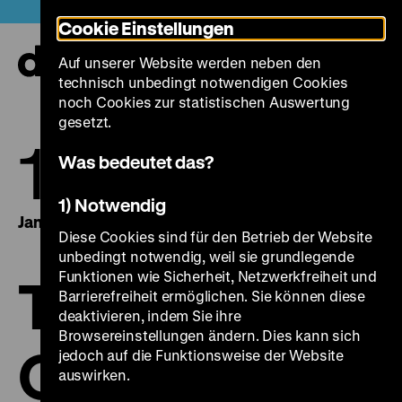
Direkt
Heute +
Cookie Einstellungen
zum
Seiteninhalt
Auf unserer Website werden neben den
springen
Navi
technisch unbedingt notwendigen Cookies
auf-
und
noch Cookies zur statistischen Auswertung
zuk
gesetzt.
14.
09.
Was bedeutet das?
1) Notwendig
Januar 2022
Februar 2022
Diese Cookies sind für den Betrieb der Website
unbedingt notwendig, weil sie grundlegende
Funktionen wie Sicherheit, Netzwerkfreiheit und
The Atomic
Barrierefreiheit ermöglichen. Sie können diese
deaktivieren, indem Sie ihre
Browsereinstellungen ändern. Dies kann sich
Cinema
jedoch auf die Funktionsweise der Website
auswirken.