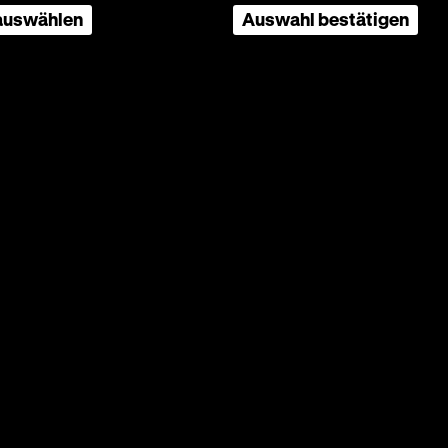
 auswählen
Auswahl bestätigen
ine
: Statt
hen
zstücke,
itler,
nden
nd
oder des
hen
tionalen