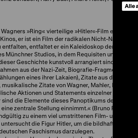
Alle
 Wagners »Ring« vierteilige »Hitler«-Film erzählt ke
nos, er ist ein Film der radikalen Nicht-Narrativität
zu entfalten, entfaltet er ein Kaleidoskop der deutsc
s Münchner Studios, in dem Requisiten und Versat
ieser Geschichte kunstvoll arrangiert sind.
hmen aus der Nazi-Zeit, Biografie-Fragmente von H
ählungen eines ihrer Lakaien), Zitate aus der bilde
, musikalische Zitate von Wagner, Mahler, Mozart u
ische Aktionen und Statements einzelner Figuren 
 sind die Elemente dieses Panoptikums der deutsc
 eine zentrale Stellung einnimmt.« (Bruno Fischli)
dgültig zu einem viel umstrittenen Film- und
untersucht die Figur Hitler, um die bildhaften, emo
 deutschen Faschismus darzulegen.