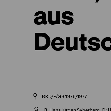
aus
Deuts
BRD/F/GB 1976/1977
R: Hans Jürgen Syberberg, D: He