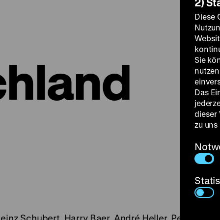
2) St
Diese 
Nutzun
Websit
kontin
chland
Sie kö
nutzen.
einver
Das Ei
jederz
dieser
zu uns
Notw
Stati
inz Schubert, Harry Baer, André Heller, Peter Kern,