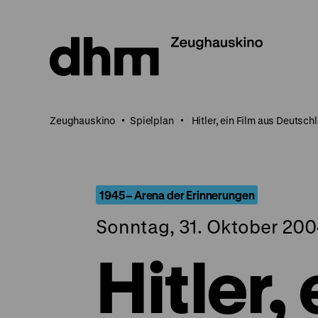
Direkt
zum
Seiteninhalt
springen
Zeughauskino
Spielplan
Hitler, ein Film aus Deutsch
1945 – Arena der Erinnerungen
Sonntag, 31. Oktober 2004
Hitler,