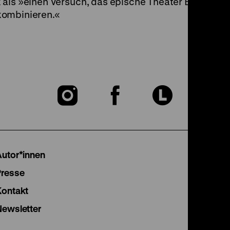
 als »einen Versuch, das epische Theater Brechts u
kombinieren.«
Zu
Zu
Zu
unserer
unserer
unser
Instagram
Facebook
Lette
Autor*innen
Seite
Seite
Seite
Presse
Kontakt
Newsletter