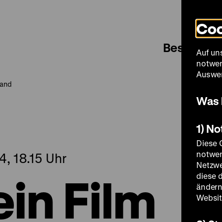
Coo
Besuch
Auf un
notwen
Auswer
land
Was 
1) N
Diese 
notwen
, 18.15 Uhr
Netzwe
 ein Film
diese 
ändern
Websit