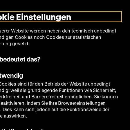
Leichte
Gebärdensprache
Suche
Heute +
Deutsch
Englisch
DHM
Dunklen
De
En
Sprache
Modus
kie Einstellungen
umschalten
Spielplan
Filmreihen
Über uns
serer Website werden neben den technisch unbedingt
digen Cookies noch Cookies zur statistischen
tung gesetzt.
bedeutet das?
otwendig
Cookies sind für den Betrieb der Website unbedingt
dig, weil sie grundlegende Funktionen wie Sicherheit,
rkfreiheit und Barrierefreiheit ermöglichen. Sie können
deaktivieren, indem Sie ihre Browsereinstellungen
. Dies kann sich jedoch auf die Funktionsweise der
e auswirken.