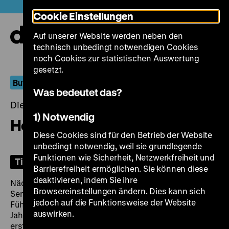
Direkt
Heute +
Cookie Einstellungen
zum
Seiteninhalt
Auf unserer Website werden neben den
springen
Navi
technisch unbedingt notwendigen Cookies
auf-
und
noch Cookies zur statistischen Auswertung
zuk
gesetzt.
But Elsewhere Is Always Better
Was bedeutet das?
Dienstag, 25. November 2025, 19.00 Uhr
1) Notwendig
Housewitz
Diese Cookies sind für den Betrieb der Website
unbedingt notwendig, weil sie grundlegende
Funktionen wie Sicherheit, Netzwerkfreiheit und
Tickets
Barrierefreiheit ermöglichen. Sie können diese
deaktivieren, indem Sie ihre
Nächtelang schaut sich die über 80-jährige Lous TV-
Browsereinstellungen ändern. Dies kann sich
Sendungen über Bahnstrecken an, gefilmt aus dem
jedoch auf die Funktionsweise der Website
Führerstand der Züge. So reist sie um die Welt, seit
auswirken.
Jahren das Haus nicht mehr verlassend. Auf den
ersten Blick eine exzentrische Dame, die sich über die