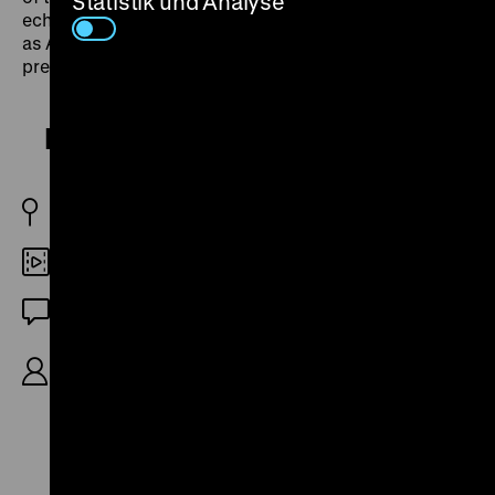
Statistik und Analyse
echoes the names of Nazi concentration camps such
as Auschwitz, reverberating within the intimate
present of the house.“ (Vivian Ostrovsky) (sa)
Housewitz
NL 2021
DCP
OmeU
R: Oeke Hoogendijk, K: Sander Snoep, Jet
Homoet, Oeke Hoogendijk, 71‘