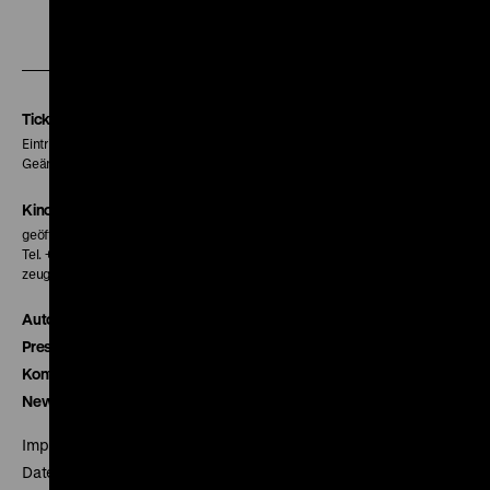
Zu
Zu
Zu
unserer
unserer
unserer
Instagram
Facebook
Letterboxd
Seite
Seite
Seite
Tickets
Eintritt 5 €
Geänderte Preise sind im Programm vermerkt.
Kinokasse
geöffnet 30 Minuten vor Beginn der ersten Vorstellung
Tel. + 49 30 20304-770
zeughauskino@dhm.de
Autor*innen
Presse
Kontakt
Newsletter
Impressum
Datenschutz