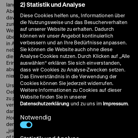
2) Statistik und Analyse
langweiligen Zugstrecken in Südafrika beschwert.
Aber Lous leidet unter Agoraphobie. Nachts träumt sie
Diese Cookies helfen uns, Informationen über
davon, das Haus verlassen zu haben und nicht mehr
die Nutzungsweise und das Besucherverhalten
zurückzufinden. Als Teenagerin wurde Lous über
auf unserer Website zu erhalten. Dadurch
Westerbork nach Theresienstadt deportiert. Sie
können wir unser Angebot kontinuierlich
überlebte das Lager, während ihr Bruder und ihr Vater
verbessern und an Ihre Bedürfnisse anpassen.
in Auschwitz ermordet wurden. In scheinbar
Sie können die Website auch ohne diese
nebensächlichen Handgriffen wird die Erinnerung an
Analyse Cookies nutzen. Durch Klicken auf „Alle
die Shoah und den Krieg lebendig. Manche dieser
Erinnerungen kann Lous mit schwarzem Humor
auswählen“ erklären Sie sich einverstanden,
abwehren, aber es bleibt das Gefühl, das Lager
dass wir Cookies zu Analyse-Zwecken setzen.
niemals verlassen zu haben.
Das Einverständnis in die Verwendung der
Cookies können Sie jederzeit widerrufen.
Ursprünglich beabsichtigte die Dokumentarfilmerin
Weitere Informationen zu Cookies auf dieser
Oeke Hoogendijk ihre Mutter Lous mit einem Filmteam
Website finden Sie in unserer
zu porträtieren, um deren Lebensgeschichte besser zu
Datenschutzerklärung
und zu uns im
Impressum
.
verstehen. Aber die Mutter wehrte ab. Man einigte sich
darauf, eine Webcam im Haus zu installieren.
Notwendig
Housewitz
veröffentlichte Oeke Hoogendijk erst nach
dem Tod ihrer Mutter. „The „witz“ in the title—literally
„joke“ in Yiddish or German—mirrors the film’s balance
of trauma with dark, Jewish humor. At the same time, it