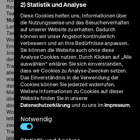
York Cinderella
von Charles MacArthur, K: Harold
2) Statistik und Analyse
Rosson, D: Spencer Tracy, Hedy Lamarr, Verree
Teasdale, Kent Taylor, Laraine Day, 98‘
·
35mm, OF
FR
Diese Cookies helfen uns, Informationen über
16.08. um 21 Uhr
Die vielen abgebrochenen Anläufe zu
die Nutzungsweise und das Besucherverhalten
Lamarrs erster großer MGM-Produktion verhalfen
I
auf unserer Website zu erhalten. Dadurch
Take This Woman
zu dem Spitznamen „I Re-Take This
können wir unser Angebot kontinuierlich
Woman.“ Da man beabsichtigte, aus der europäischen
verbessern und an Ihre Bedürfnisse anpassen.
Emigrantin eine Diva zu formen, wurde zunächst
Sie können die Website auch ohne diese
Joseph von Sternberg verpflichtet, der als „Erschaffer
Analyse Cookies nutzen. Durch Klicken auf „Alle
der Dietrich“ offenbar als Experte für diese Art von
auswählen“ erklären Sie sich einverstanden,
Transformation galt. Nachdem der Regisseur
dass wir Cookies zu Analyse-Zwecken setzen.
allerdings von Louis B. Mayers Interventionen genervt
Das Einverständnis in die Verwendung der
war, stieg Sternberg aus und überließ Frank Borzage
Cookies können Sie jederzeit widerrufen.
das Feld, der fast 30 Tage an dem Film arbeitete, ehe
Weitere Informationen zu Cookies auf dieser
Mayer das Projekt wieder auf Eis legte. Am Ende
Website finden Sie in unserer
übergab MGM das Projekt dem studioeigenen „film
Datenschutzerklärung
und zu uns im
Impressum
.
doctor“ W.S. Van Dyke, der den Dreh in knapp drei
Wochen beendete. In einer Art Seifenoper avant la
lettre spielt Hedy Lamarr Georgi, eine Frau zwischen
Notwendig
zwei Männern, dem gutherzigen Arzt Decker (Spencer
Tracy) und dem Playboy Mayberry (Kent Taylor). Vom
letzteren verlassen, hält der Arzt sie vom Suizid ab und