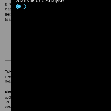
Statistik und Analyse
gibt ihr eine sinnvolle Aufgabe in seinem Krankenhaus,
das in einem weniger gut betuchten Viertel New Yorks
liegt. Doch Georgi sehnt sich nach ihrem alten Leben.
(sa)
Zu
Zu
Zu
unserer
unserer
unserer
Instagram
Facebook
Letterboxd
Seite
Seite
Seite
Tickets
Eintritt 5 €
Geänderte Preise sind im Programm vermerkt.
Kinokasse
geöffnet 30 Minuten vor Beginn der ersten Vorstellung
Tel. + 49 30 20304-770
zeughauskino@dhm.de