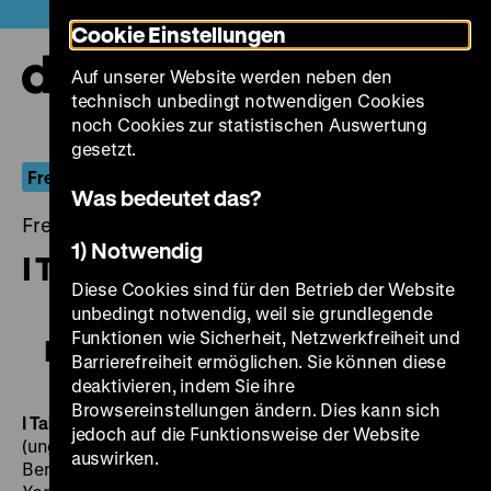
Direkt
Heute +
Cookie Einstellungen
zum
Seiteninhalt
Auf unserer Website werden neben den
springen
Navi
technisch unbedingt notwendigen Cookies
auf-
und
noch Cookies zur statistischen Auswertung
zuk
gesetzt.
Fremder Star
Was bedeutet das?
Freitag, 16. August 2019, 21.00 - 00.00 Uhr
1) Notwendig
I Take This Woman
Diese Cookies sind für den Betrieb der Website
unbedingt notwendig, weil sie grundlegende
Funktionen wie Sicherheit, Netzwerkfreiheit und
I Take This Woman
Barrierefreiheit ermöglichen. Sie können diese
deaktivieren, indem Sie ihre
Browsereinstellungen ändern. Dies kann sich
I Take This Woman
US 1940, R: W.S. Van Dyke
jedoch auf die Funktionsweise der Website
(ungenannt: Jospeh von Sternberg, Frank Borzage), B:
auswirken.
Ben Hecht, James Kevin, MacGuinness nach
A New