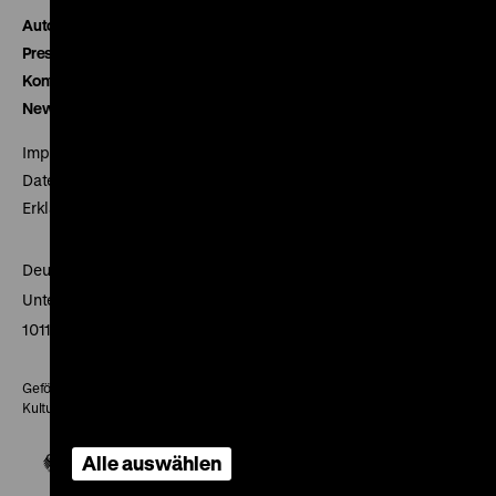
Autor*innen
Presse
Kontakt
Newsletter
Impressum
Datenschutz
Erklärung digitale Barrierefreiheit
Deutsches Historisches Museum
Unter den Linden 2
10117 Berlin
Gefördert mit Mitteln des Beauftragten der Bundesregierung für
Kultur und Medien
Alle auswählen