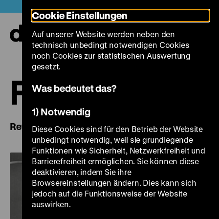
Direkt
Heute +
Cookie Einstellungen
zum
Seiteninhalt
Auf unserer Website werden neben den
springen
Navi
technisch unbedingt notwendigen Cookies
auf-
und
noch Cookies zur statistischen Auswertung
zuk
gesetzt.
Fremder Star
Was bedeutet das?
1) Notwendig
Retrospektive Hedy Lamarr
Diese Cookies sind für den Betrieb der Website
unbedingt notwendig, weil sie grundlegende
Funktionen wie Sicherheit, Netzwerkfreiheit und
Barrierefreiheit ermöglichen. Sie können diese
deaktivieren, indem Sie ihre
Browsereinstellungen ändern. Dies kann sich
jedoch auf die Funktionsweise der Website
auswirken.