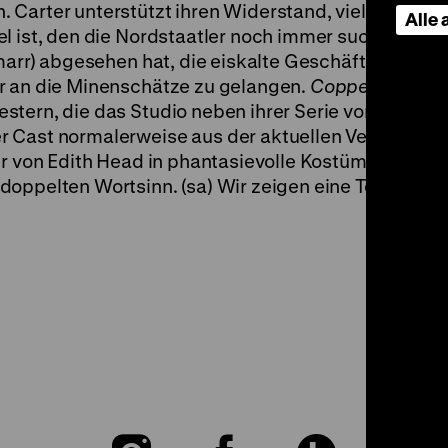
Carter unterstützt ihren Widerstand, vielleicht wei
Alle
l ist, den die Nordstaatler noch immer suchen, viell
amarr) abgesehen hat, die eiskalte Geschäftsbezieh
r an die Minenschätze zu gelangen.
Copper Canyon
tern, die das Studio neben ihrer Serie von actionr
 Cast normalerweise aus der aktuellen Vertragslis
der von Edith Head in phantasievolle Kostüme gewan
doppelten Wortsinn. (sa) Wir zeigen eine Technicol