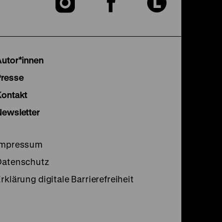
Zu
Zu
Zu
unserer
unserer
unser
Instagram
Facebook
Lette
Autor*innen
Seite
Seite
Seite
Presse
Kontakt
Newsletter
Impressum
Datenschutz
rklärung digitale Barrierefreiheit