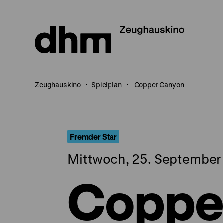
Direkt
zum
Seiteninhalt
springen
Zeughauskino
Spielplan
Copper Canyon
Fremder Star
Mittwoch, 25. September 
Coppe