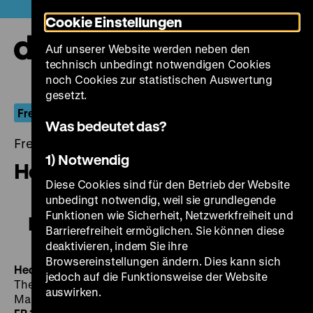
Direkt
Heute +
Cookie Einstellungen
zum
Seiteninhalt
Auf unserer Website werden neben den
springen
Navi
technisch unbedingt notwendigen Cookies
auf-
und
noch Cookies zur statistischen Auswertung
zuk
gesetzt.
Fremder Star
Was bedeutet das?
Freitag, 30. August 2019, 21.00 - 00.00 Uhr
1) Notwendig
Hedy
Diese Cookies sind für den Betrieb der Website
unbedingt notwendig, weil sie grundlegende
Funktionen wie Sicherheit, Netzwerkfreiheit und
Hedy
Barrierefreiheit ermöglichen. Sie können diese
deaktivieren, indem Sie ihre
Browsereinstellungen ändern. Dies kann sich
Hedy
US 1966, R/K: Andy Warhol, B: Ronald Tavel, M:
jedoch auf die Funktionsweise der Website
The Velvet Underground, D: Mario Montez, Gerard
auswirken.
Malanga, Jack Smith, Ingrid Superstar, 70’
·
16mm, OF