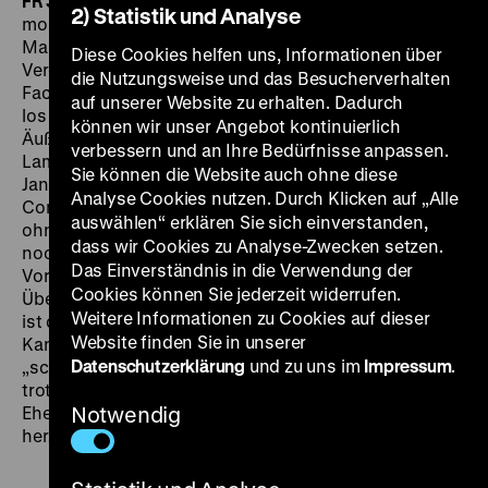
FR 30.08. um 21 Uhr : Einführung: Marc Siegel
„I am the
2) Statistik und Analyse
most beautiful girl in the world! Where is my purse?“
Mario Montez als Hedy Lamarr liegt unter einem
Diese Cookies helfen uns, Informationen über
Vergrößerungsglas und wird vor ihrem alljährlichen
die Nutzungsweise und das Besucherverhalten
Facelifting von einem Arzt betrachtet. Dann zieht sie
auf unserer Website zu erhalten. Dadurch
los zum Ladendiebstahl, die Kamera an den Fersen.
können wir unser Angebot kontinuierlich
Äußerer Anlass von Warhols Film war ein Skandal, der
verbessern und an Ihre Bedürfnisse anpassen.
Lamarr 1966 wieder in die Schlagzeilen brachte. Im
Sie können die Website auch ohne diese
Januar verließ die Schauspielerin den Laden May
Analyse Cookies nutzen. Durch Klicken auf „Alle
Company mit Waren im Gesamtwert von 86 Dollar
auswählen“ erklären Sie sich einverstanden,
ohne zu bezahlen. Lamarr wurde verhaftet, kam aber
dass wir Cookies zu Analyse-Zwecken setzen.
noch am gleichen Tag auf Kaution frei. Jenseits dieses
Das Einverständnis in die Verwendung der
Vorfalls erkundet Warhol mit seiner Kamera die
Cookies können Sie jederzeit widerrufen.
Überlagerung von Bildern in einer Starpersona.
Hedy
Weitere Informationen zu Cookies auf dieser
ist der einzige Tonfilm, bei dem Warhol selber die
Website finden Sie in unserer
Kamera führte. Je verzweifelter das Imago der
Datenschutzerklärung
und zu uns im
Impressum
.
„schönsten Frau der Welt“ aufgerufen wird, desto
trotziger schaut er weg. Am Ende nutzen die Ex-
Ehemänner die Chance, im Gericht über Hedy
Notwendig
herzuziehen. (sa)