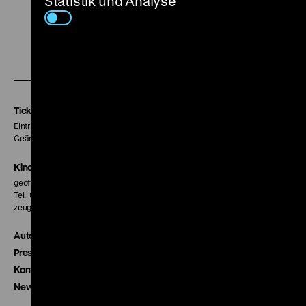
Statistik und Analyse
Zu
Zu
Zu
unserer
unserer
unserer
Instagram
Facebook
Letterboxd
Seite
Seite
Seite
Tickets
Eintritt 5 €
Geänderte Preise sind im Programm vermerkt.
Kinokasse
geöffnet 30 Minuten vor Beginn der ersten Vorstellung
Tel. + 49 30 20304-770
zeughauskino@dhm.de
Autor*innen
Presse
Kontakt
Newsletter