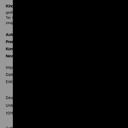
Kinokasse
geöffnet 30 Minuten vor Beginn der ersten Vorstellung
Tel. + 49 30 20304-770
zeughauskino@dhm.de
Autor*innen
Presse
Kontakt
Newsletter
Impressum
Datenschutz
Erklärung digitale Barrierefreiheit
Deutsches Historisches Museum
Unter den Linden 2
10117 Berlin