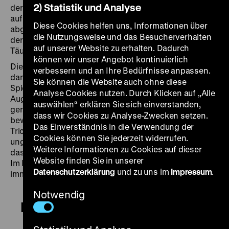
2) Statistik und Analyse
der es nicht nur auf Sebastians Identität, sondern auch
auf dessen Braut Erika Mertens (Trude Marlen)
Diese Cookies helfen uns, Informationen über
abgesehen hat. Die Liebe allerdings erweist sich als
die Nutzungsweise und das Besucherverhalten
der Filmkamera überlegen und durchschaut die
auf unserer Website zu erhalten. Dadurch
Täuschung.
können wir unser Angebot kontinuierlich
Die Doppelrolle meistert der Schauspielprofi Forst
verbessern und an Ihre Bedürfnisse anpassen.
dank eines nuancenreichen, zurückgenommenen
Sie können die Website auch ohne diese
Spiels bravourös. Manchmal ist es nur ein listiger
Analyse Cookies nutzen. Durch Klicken auf „Alle
Augenaufschlag, der uns verrät, welcher Ott-Bruder
auswählen“ erklären Sie sich einverstanden,
gerade im Bild ist. Der Regisseur Forst wiederum
dass wir Cookies zu Analyse-Zwecken setzen.
bewegt sich in diesem mithilfe technisch hochwertiger
Das Einverständnis in die Verwendung der
Trickaufnahmen gefertigten Kriminalstück sicher auf
Cookies können Sie jederzeit widerrufen.
ungewohntem Terrain. Erstaunlich unaufgeregt setzt er
Weitere Informationen zu Cookies auf dieser
das fröhlich verquaste Drehbuch in Szene. Forst weiß:
Website finden Sie in unserer
Im Kino, dem Medium der materiellen Illusion, ist Ich eh
Datenschutzerklärung
und zu uns im
Impressum
.
immer schon ein anderer. (lf)
Notwendig
Ich bin Sebastian Ott