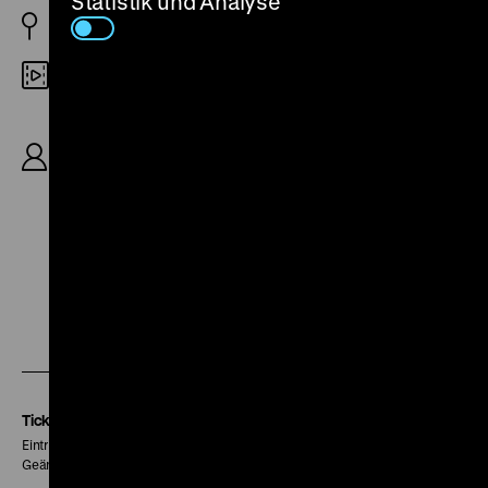
Statistik und Analyse
D 1939
35mm
R: Willi Forst, Viktor Becker, D: Eberhard
Keindorff, Axel Eggebrecht, K: Carl Hoffmann,
Karl Löb, D: Willi Forst, Trude Marlen, Paul
Hörbiger, Otto Tressler, 101’
Zu
Zu
Zu
unserer
unserer
unserer
Instagram
Facebook
Letterboxd
Seite
Seite
Seite
Tickets
Eintritt 5 €
Geänderte Preise sind im Programm vermerkt.