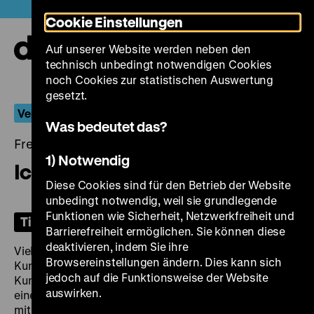
Direkt
Heute +
Cookie Einstellungen
zum
Seiteninhalt
Auf unserer Website werden neben den
springen
Navi
technisch unbedingt notwendigen Cookies
auf-
und
noch Cookies zur statistischen Auswertung
zuk
gesetzt.
Verführerische Melancholie
Was bedeutet das?
Freitag, 25. Juli 2025, 20.00 Uhr
1) Notwendig
Ich bin Sebastian Ott
Diese Cookies sind für den Betrieb der Website
unbedingt notwendig, weil sie grundlegende
Funktionen wie Sicherheit, Netzwerkfreiheit und
Tickets
Barrierefreiheit ermöglichen. Sie können diese
deaktivieren, indem Sie ihre
Vielleicht der verrückteste Forst-Film: Als
Browsereinstellungen ändern. Dies kann sich
Kunstexperte Dr. Sebastian Ott ist er hochkarätigen
jedoch auf die Funktionsweise der Website
Kunstfälschungen auf der Spur – und bekommt es mit
auswirken.
einer Fälschung seiner selbst zu tun. Genauer gesagt
mit seinem diabolischen Zwillingsbruder Ludwig Ott,