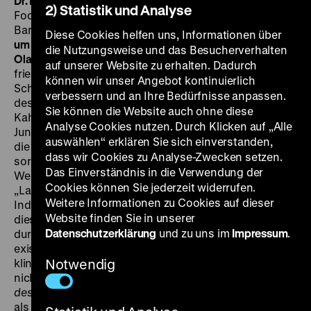
Dr. Mabuse
BRD/F/I 1961, R: Harald Reinl, B: Ladislas
2) Statistik und Analyse
Fodor, Marc Behm, K: Karl Löb, D: Gert Fröbe, Lex
Barker, Daliah Lavi, Fausto Tozzi, 89‘
· 35 mm
SA 25.03.
Diese Cookies helfen uns, Informationen über
um 21 Uhr + FR 31.03. um 21 Uhr · Einführung am 25.03.:
die Nutzungsweise und das Besucherverhalten
Olaf Möller
Am 1. Januar 1960 trat das Gesetz über die
auf unserer Website zu erhalten. Dadurch
friedliche Verwendung der Kernenergie und den
können wir unser Angebot kontinuierlich
Schutz gegen ihre Gefahren in Kraft. Am 13. November
verbessern und an Ihre Bedürfnisse anpassen.
desselben Jahres wurde das Versuchsatomkraftwerk
Sie können die Website auch ohne diese
Kahl in Betrieb genommen, welches aber erst am 17.
Analyse Cookies nutzen. Durch Klicken auf „Alle
Juni 1961 ans Netz ging. Es waren strahlende Jahre für
auswählen“ erklären Sie sich einverstanden,
die Bundesrepublik, und der Junge Deutsche Film
dass wir Cookies zu Analyse-Zwecken setzen.
sorgte dafür, dass deren Schritt ins atomare Morgen
Das Einverständnis in die Verwendung der
Weltklasse aussah: Haro Senfts
Kahl
– die kürzere
Cookies können Sie jederzeit widerrufen.
„Laienversion“ für den regulären Spielbetrieb seines
Weitere Informationen zu Cookies auf dieser
Industriefilmmeisterwerks
Atomkraftwerk Kahl
– lässt
Website finden Sie in unserer
diese technische Großleistung in mild-
Datenschutzerklärung
und zu uns im
Impressum
.
durchdringenden Farben leuchten, untermalt vom
existentialistischen Blues einer depri-hip technoid
klingenden Stimme. So toll sieht das bei Artur Brauner
Notwendig
nicht aus. In Harald Reinls Pulp-Preziose
Im Stahlnetz
des Dr. Mabuse
wird das Atomkraftwerk ganz korrekt
als Bedrohung dargestellt. Es braucht nur einen