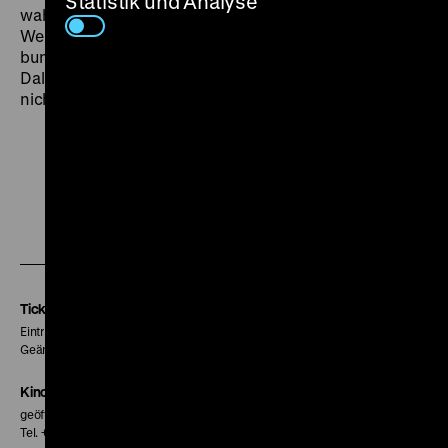
Statistik und Analyse
wahnsinnigen Verbrecher mit
Weltherrschaftsphantasien, und schon ist so eine
bundesdeutsche Großstadt eine atomare Wüste. Dank
Daliah Lavi, Gert Fröbe und Lex Barker kommt es aber
nicht so weit. (om)
Zu
Zu
Zu
unserer
unserer
unserer
Instagram
Facebook
Letterboxd
Seite
Seite
Seite
Tickets
Eintritt 5 €
Geänderte Preise sind im Programm vermerkt.
Kinokasse
geöffnet 30 Minuten vor Beginn der ersten Vorstellung
Tel. + 49 30 20304-770