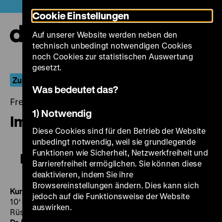
Direkt
Heute +
Cookie Einstellungen
zum
Seiteninhalt
Auf unserer Website werden neben den
springen
Navi
technisch unbedingt notwendigen Cookies
auf-
und
noch Cookies zur statistischen Auswertung
zuk
gesetzt.
Zu den Verhältnissen
Was bedeutet das?
Freitag, 31. März 2017, 20.00 - 00.00 Uhr
1) Notwendig
Im Stahlnetz des Dr. Mabuse
Diese Cookies sind für den Betrieb der Website
unbedingt notwendig, weil sie grundlegende
Funktionen wie Sicherheit, Netzwerkfreiheit und
Im Stahlnetz des Dr. Mabuse
Barrierefreiheit ermöglichen. Sie können diese
deaktivieren, indem Sie ihre
Browsereinstellungen ändern. Dies kann sich
Kurzportrait einer Landschaft
BRD 1964, R: Pitt Koch,
jedoch auf die Funktionsweise der Website
10‘
· 35 mm
Kahl
BRD 1961, R: Haro Senft, B: Dieter
auswirken.
Rüsse, K: Heinz Furchner, 13‘
· 35 mm
Im Stahlnetz des