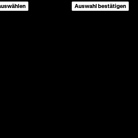
OmeU
 auswählen
Auswahl bestätigen
 ihre
ge
en
umal im
roy in
ein
uck