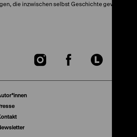
ngen, die inzwischen selbst Geschichte geworden si
Zu
Zu
Zu
unserer
unserer
unser
Instagram
Facebook
Lette
Autor*innen
Seite
Seite
Seite
Presse
Kontakt
Newsletter