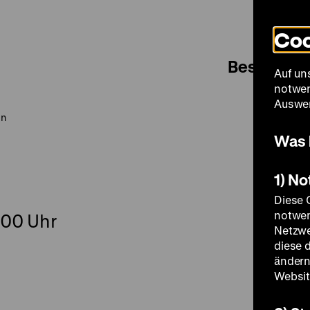
Coo
Besuch
Auf un
notwen
Auswer
in
Was 
1) N
Diese 
notwen
.00 Uhr
Netzwe
diese 
ändern
Websit