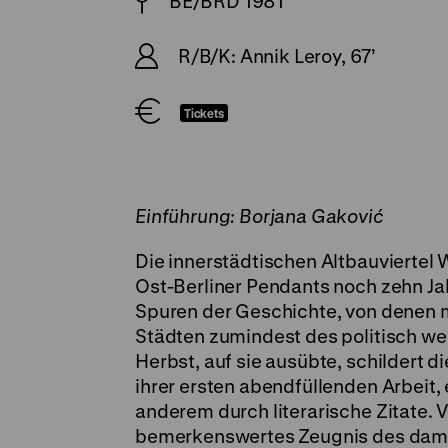
BE/BRD 1981
R/B/K: Annik Leroy, 67’
Tickets
Einführung: Borjana Gaković
Die innerstädtischen Altbauviertel 
Ost-Berliner Pendants noch zehn Ja
Spuren der Geschichte, von denen ma
Städten zumindest des politisch we
Herbst, auf sie ausübte, schildert 
ihrer ersten abendfüllenden Arbeit,
anderem durch literarische Zitate. V
bemerkenswertes Zeugnis des dama