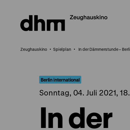
Direkt
zum
Seiteninhalt
springen
Zeughauskino
Spielplan
In der Dämmerstunde – Berl
Berlin international
Sonntag, 04. Juli 2021, 18
In der