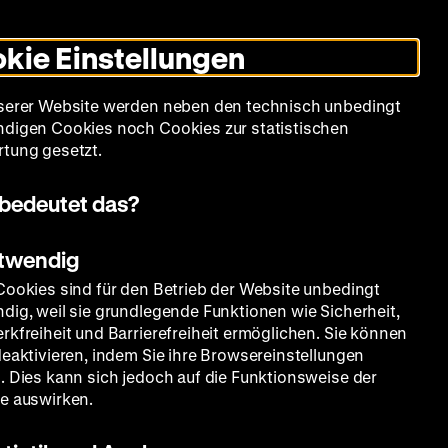
Leichte
Gebärdensprache
Suche
Heute +
Deutsch
Englisch
DHM
Dunklen
De
En
Sprache
Modus
kie Einstellungen
umschalten
Spielplan
Filmreihen
Über uns
serer Website werden neben den technisch unbedingt
digen Cookies noch Cookies zur statistischen
tung gesetzt.
bedeutet das?
otwendig
Cookies sind für den Betrieb der Website unbedingt
dig, weil sie grundlegende Funktionen wie Sicherheit,
rkfreiheit und Barrierefreiheit ermöglichen. Sie können
deaktivieren, indem Sie ihre Browsereinstellungen
. Dies kann sich jedoch auf die Funktionsweise der
e auswirken.