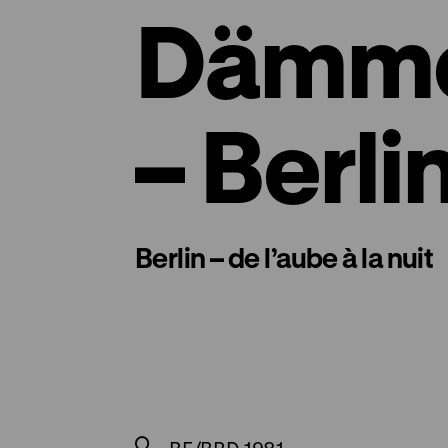
Dämme
– Berli
Berlin – de l’aube à la nuit