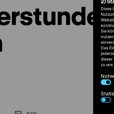
2) St
rstunde
Diese 
Nutzun
Websit
kontin
n
Sie kö
nutzen.
einver
Das Ei
jederz
dieser
zu uns
Notw
Stati