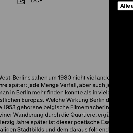
DCP
Alle
West-Berlins sahen um 1980 nicht viel anders aus als
hre später: jede Menge Verfall, aber auch jede Men
n in Berlin mehr finden konnte als in vielen ander
stlichen Europas. Welche Wirkung Berlin damals, z
die 1953 geborene belgische Filmemacherin Annik Le
 einer Wanderung durch die Quartiere, ergänzt unter
ierzig Jahre später ist dieser poetische Essay auch 
ligen Stadtbilds und dem daraus folgenden Eindr