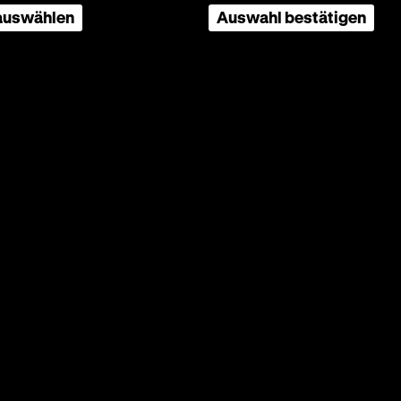
en der
 auswählen
Auswahl bestätigen
en
nen
ngend
 man
 – und
 jenen