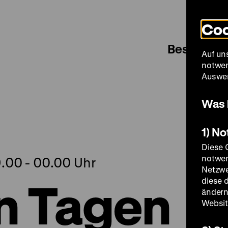
Coo
Besuch
Auf un
notwen
Auswer
Was 
1) N
Diese 
notwen
9.00 - 00.00 Uhr
Netzwe
en Tagen
diese 
ändern
Websit