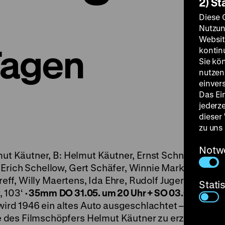
2) St
Diese 
Nutzun
Websit
Tagen
kontin
Sie kö
nutzen.
einver
Das Ei
jederz
dieser
zu uns
Notw
mut Käutner, B: Helmut Käutner, Ernst Schnabel, K: I
Erich Schellow, Gert Schäfer, Winnie Markus, Werne
Treff, Willy Maertens, Ida Ehre, Rudolf Jugert, Erica 
Stati
, 103‘
·
35mm
DO 31.05. um 20 Uhr + SO 03.06. um 2
d 1946 ein altes Auto ausgeschlachtet – und begi
 des Filmschöpfers Helmut Käutner zu erzählen: Si