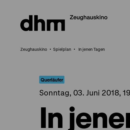
Direkt
zum
Seiteninhalt
springen
Zeughauskino
Spielplan
In jenen Tagen
Querläufer
Sonntag, 03. Juni 2018, 1
In jen