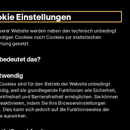
Leichte
Gebärdensprache
Suche
Heute +
Deutsch
Englisch
DHM
Dunklen
De
En
Sprache
Modus
kie Einstellungen
umschalten
Spielplan
Filmreihen
Über uns
serer Website werden neben den technisch unbedingt
digen Cookies noch Cookies zur statistischen
tung gesetzt.
bedeutet das?
otwendig
Cookies sind für den Betrieb der Website unbedingt
dig, weil sie grundlegende Funktionen wie Sicherheit,
rkfreiheit und Barrierefreiheit ermöglichen. Sie können
deaktivieren, indem Sie ihre Browsereinstellungen
. Dies kann sich jedoch auf die Funktionsweise der
e auswirken.