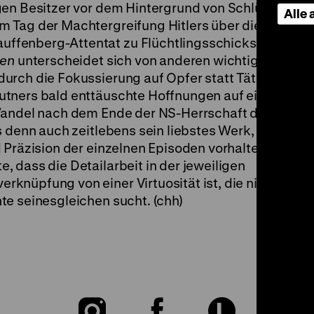
gen Besitzer vor dem Hintergrund von Schlüsseldat
Alle
 Tag der Machtergreifung Hitlers über die
fenberg-Attentat zu Flüchtlingsschicksalen in d
gen
unterscheidet sich von anderen wichtigen
urch die Fokussierung auf Opfer statt Täter und ei
utners bald enttäuschte Hoffnungen auf einen
 Wandel nach dem Ende der NS-Herrschaft durchdri
s denn auch zeitlebens sein liebstes Werk, wiewohl
 Präzision der einzelnen Episoden vorhalten könnte
 dass die Detailarbeit in der jeweiligen
nüpfung von einer Virtuosität ist, die nicht nur in
te seinesgleichen sucht. (chh)
Zu
Zu
Zu