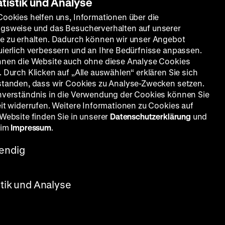
atistik und Analyse
Cookies helfen uns, Informationen über die
gsweise und das Besucherverhalten auf unserer
e zu erhalten. Dadurch können wir unser Angebot
uierlich verbessern und an Ihre Bedürfnisse anpassen.
nnen die Website auch ohne diese Analyse Cookies
 Durch Klicken auf „Alle auswählen“ erklären Sie sich
standen, dass wir Cookies zu Analyse-Zwecken setzen.
nverständnis in die Verwendung der Cookies können Sie
eit widerrufen. Weitere Informationen zu Cookies auf
 Website finden Sie in unserer
Datenschutzerklärung
und
 im
Impressum
.
endig
gor
r Hinz,
Balqué
stik und Analyse
0 Uhr
In
nnt, mit
eben