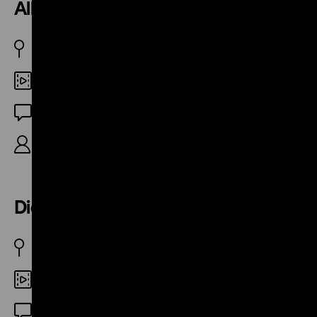
Alles in Butter
BRD 1953
35mm
OF
R: Hans Fischerkoesen, 3’
Die kleine Lok
BRD 1955
35mm
OF