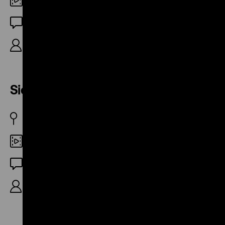
Digital HD
OF
R: Gerhard Fieber 11’
Siegfried und Jacqueline
BRD 1955
Digital SD
OF
R: Horst-Günter Koch, 9’