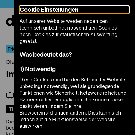
Direkt
Heute +
Cookie Einstellungen
zum
Seiteninhalt
Auf unserer Website werden neben den
springen
Navi
technisch unbedingt notwendigen Cookies
auf-
und
noch Cookies zur statistischen Auswertung
zuk
gesetzt.
Trickreiches Wirtschaftswunder
Was bedeutet das?
Dienstag, 18. Februar 2025, 19.00 Uhr
1) Notwendig
Information & Werbung
Diese Cookies sind für den Betrieb der Website
unbedingt notwendig, weil sie grundlegende
Funktionen wie Sicherheit, Netzwerkfreiheit und
Einführung: Jeanpaul Goergen
Barrierefreiheit ermöglichen. Sie können diese
deaktivieren, indem Sie ihre
Tickets
Browsereinstellungen ändern. Dies kann sich
jedoch auf die Funktionsweise der Website
Die politische Aufklärungsarbeit und der Werbefilm
auswirken.
bedienten sich gerne der Kunst der Animation. Bereits
kurz nach Kriegsende entstand der mit einfachen