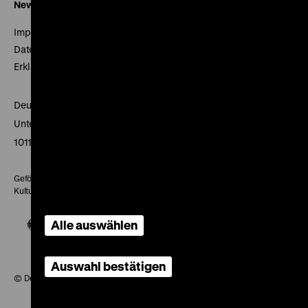
Newsletter
Impressum
Datenschutz
Erklärung digitale Barrierefreiheit
Deutsches Historisches Museum
Unter den Linden 2
10117 Berlin
Gefördert mit Mitteln des Beauftragten der Bundesregierung für
Kultur und Medien
Alle auswählen
Auswahl bestätigen
© Deutsches Historisches Museum, 2026