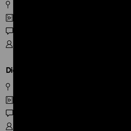
BRD 1958
35mm
OF
R: Hans Held, 11’
Die rote Gefahr
BRD 1959
Digital HD
OF
R: Hans-Ulrich Ahlefeld, 20‘