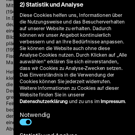
2) Statistik und Analyse
Mitteln hergestellte Zeichenfilm
Dob, der Stallhase
(1945/46), der das Mitläufertum in der NS-Zeit kritisiert.
Diese Cookies helfen uns, Informationen über
In
Es war einmal
(1957) zeichnet Gerhard Fieber die
die Nutzungsweise und das Besucherverhalten
deutsche Geschichte seit den 1930er Jahren anhand
auf unserer Website zu erhalten. Dadurch
einer Tierfabel nach. Mit surrealistischen
können wir unser Angebot kontinuierlich
Bildfindungen auf einer europäischen Geisterbahn
verbessern und an Ihre Bedürfnisse anpassen.
plädiert Horst-Günter Koch in
Siegfried und Jacqueline
Sie können die Website auch ohne diese
(1955) für die europäische Völkerverständigung. Hans
Analyse Cookies nutzen. Durch Klicken auf „Alle
Fischerkoesen wirbt in
Alles in Butter
(1953) für
auswählen“ erklären Sie sich einverstanden,
Markenbutter aus Niedersachsen.
dass wir Cookies zu Analyse-Zwecken setzen.
Heldin des unterhaltsamen Zeichentrickfilms
Die
Das Einverständnis in die Verwendung der
kleine Lok
(1955) ist eine Dampflokomotive, die es in
Cookies können Sie jederzeit widerrufen.
die weite Welt hinauszieht – Sympathiewerbung für die
Weitere Informationen zu Cookies auf dieser
Deutsche Bundesbahn. Im Auftrag der Bundeswehr
Website finden Sie in unserer
greift Hans Held in
Einigkeit macht stark
auf das
Datenschutzerklärung
und zu uns im
Impressum
.
Feindbild des russischen Bären zurück, der uns
bedroht. Ebenfalls für die Bundeswehr entstand 1959
Notwendig
der Informationsfilm
Die rote Gefahr
(1959), der mit
einer modernistisch-reduzierten Formensprache zur
Abwehr des Kommunismus auffordert. (jg)