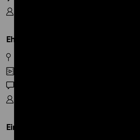
R: Gerhard Fieber, 11’
Ehezwist
BRD 1955
DCP
OF
R: Gebrüder Diehl, 3’
Einigkeit macht stark