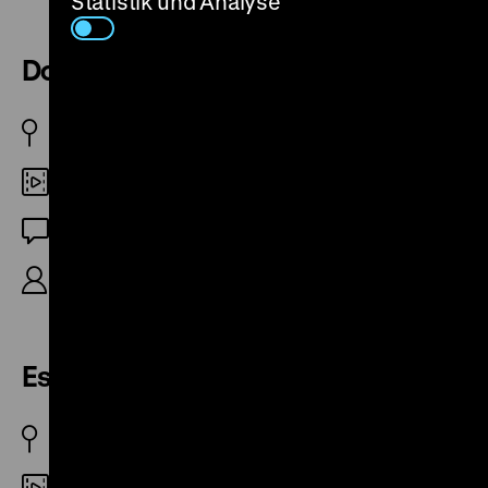
Statistik und Analyse
Dob, der Stallhase
D 1945/46
35mm
OF
R: Sergej Sesin, 5’
Es war einmal
BRD 1957