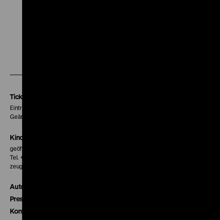
Zu
Zu
Zu
unserer
unserer
unserer
Instagram
Facebook
Letterboxd
Seite
Seite
Seite
Tickets
Eintritt 5 €
Geänderte Preise sind im Programm vermerkt.
Kinokasse
geöffnet 30 Minuten vor Beginn der ersten Vorstellung
Tel. + 49 30 20304-770
zeughauskino@dhm.de
Autor*innen
Presse
Kontakt