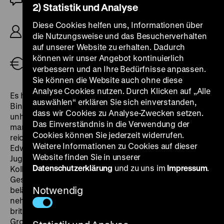
2) Statistik und Analyse
R/B: Kevin Brownlow, Andrew Mollo, K: Peter
Diese Cookies helfen uns, Informationen über
Schuchitzky, Kevin Brownlow, D: Pauline Murray,
die Nutzungsweise und das Besucherverhalten
Sebastian Shaw, Bart Allison, 101’
auf unserer Website zu erhalten. Dadurch
können wir unser Angebot kontinuierlich
Tickets
verbessern und an Ihre Bedürfnisse anpassen.
Sie können die Website auch ohne diese
Analyse Cookies nutzen. Durch Klicken auf „Alle
Es hätte auch anders kommen können. Eine
auswählen“ erklären Sie sich einverstanden,
Binsenweisheit, die im Falle der britischen Geschichte
dass wir Cookies zu Analyse-Zwecken setzen.
unheimliche Realität birgt. Denn die Sympathie, die
Das Einverständnis in die Verwendung der
manche Inselbewohner*innen für die Nazis hegten,
Cookies können Sie jederzeit widerrufen.
reichte bis zum ehemaligen Staatsoberhaupt
Weitere Informationen zu Cookies auf dieser
Edward VIII. In den 1950er Jahren greifen zwei
Website finden Sie in unserer
Jugendliche die Idee einer möglichen britischen
Datenschutzerklärung
und zu uns im
Impressum
.
Kollaboration auf und gestalten einen Spielfilm, dessen
Gesamtbudget sich nur auf umgerechnet 20.000 Euro
Notwendig
beläuft und dessen Produktion acht Jahre in Anspruch
nehmen wird. Von einem hypothetischen Rückzug der
britischen Truppen und dem deutschen Einmarsch in
Großbritannien ausgehend, entwirft
It Happened Here