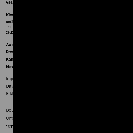
Geänderte Preise sind im Programm vermerkt.
Kinokasse
geöffnet 30 Minuten vor Beginn der ersten Vorstellung
Tel. + 49 30 20304-770
zeughauskino@dhm.de
Autor*innen
Presse
Kontakt
Newsletter
Impressum
Datenschutz
Erklärung digitale Barrierefreiheit
Deutsches Historisches Museum
Unter den Linden 2
10117 Berlin