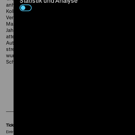
Statistik und Analyse
anhand der Hauptfigur Pauline ein Szenario der
Kollaboration, des Hineinwachsens in moralische
Verantwortung und der Subversion von
Machtdynamiken. Als der Film 1966 in den USA, zwei
Jahre nach dem britischen Kinostart, erschien,
attestierte ihm die
New York Times
eine „komplette
Authentizität, die jede Szene durchzieht, […] eine
strenge und prägnante Regie, […] [sowie] ein
wunderschön natürliches und zurückgenommenes
Schauspiel“ (9.8.1966). (mbh)
Zu
Zu
Zu
unserer
unserer
unserer
Instagram
Facebook
Letterboxd
Seite
Seite
Seite
Tickets
Eintritt 5 €