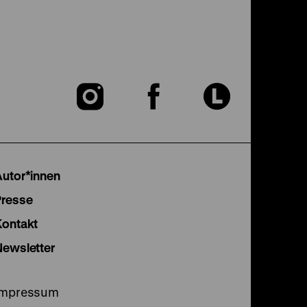
Zu
Zu
Zu
unserer
unserer
unser
Instagram
Facebook
Lette
Autor*innen
Seite
Seite
Seite
Presse
Kontakt
Newsletter
Impressum