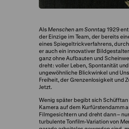
Als
Menschen am Sonntag
1929 ent
der Einzige im Team, der bereits ein
eines Spiegeltrickverfahrens, durch
er auch ein innovativer Bildgestalte
ganz ohne Aufbauten und Scheinwer
dreht: voller Leben, Spontanität und 
ungewöhnliche Blickwinkel und Unsc
Freiheit, der Grenzenlosigkeit und 
Jetzt.
Wenig später begibt sich Schüfftan
Kamera auf dem Kurfürstendamm
a
Filmgesichtern und dreht dann – nun
turbulente Tonfilm-Variation von
Me
gerade arbeitslos geworden sind, m