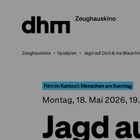
Direkt
zum
Seiteninhalt
springen
Zeughauskino
Spielplan
Jagd auf Dich & Ins Blaue hi
Film im Kontext: Menschen am Sonntag
Montag, 18. Mai 2026, 19
Jagd a