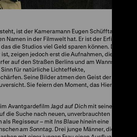
steht, ist der Kameramann Eugen Schüfftan
en Namen in der Filmwelt hat. Er ist der Erfinder
 das die Studios viel Geld sparen können. Dass
r ist, zeigen jedoch erst die Aufnahmen, die er
fer auf den Straßen Berlins und am Wannsee
Sinn für natürliche Lichteffekte,
härfen. Seine Bilder atmen den Geist der
Zuversicht. Sie feiern den Moment, das Hier und
 im Avantgardefilm
Jagd auf Dich
mit seiner
uf die Suche nach neuen, unverbrauchten
 als Regisseur – mit
Ins Blaue hinein
eine
nschen am Sonntag
. Drei junge Männer, die
achen mit einer jungen Frau einen Ausflug ins