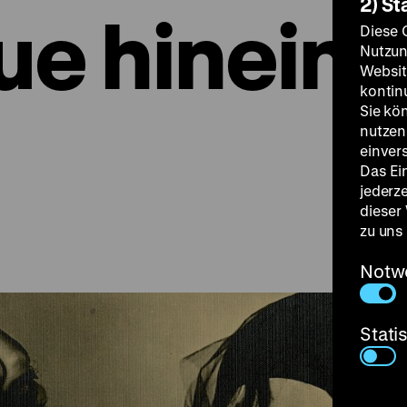
2) St
ue hinein
Diese 
Nutzun
Websit
kontin
Sie kö
nutzen.
einver
Das Ei
jederz
dieser
zu uns
Notw
Stati