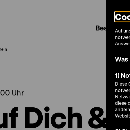
Coo
Besuch
Auf un
notwen
Auswer
nein
Was 
1) N
Diese 
notwen
.00 Uhr
Netzwe
uf Dich &
diese 
ändern
Websit