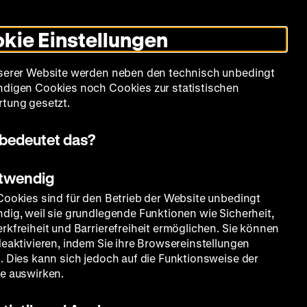
Leichte
Gebärdensprache
Suche
Heute +
Deutsch
Englisch
DHM
Dunklen
De
En
Sprache
Modus
kie Einstellungen
umschalten
Spielplan
Filmreihen
Über uns
serer Website werden neben den technisch unbedingt
digen Cookies noch Cookies zur statistischen
tung gesetzt.
bedeutet das?
otwendig
Cookies sind für den Betrieb der Website unbedingt
dig, weil sie grundlegende Funktionen wie Sicherheit,
rkfreiheit und Barrierefreiheit ermöglichen. Sie können
deaktivieren, indem Sie ihre Browsereinstellungen
. Dies kann sich jedoch auf die Funktionsweise der
e auswirken.