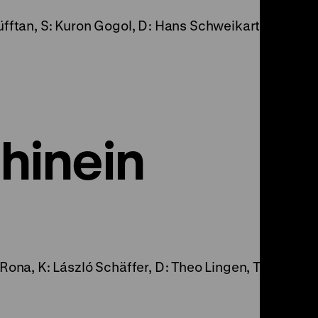
fftan, S: Kuron Gogol, D: Hans Schweikart, Olek Tan
 hinein
Rona, K: László Schäffer, D: Theo Lingen, Toni van E