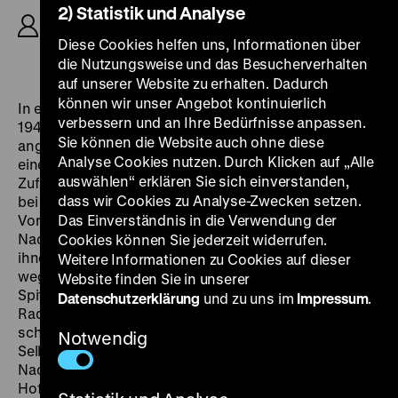
2) Statistik und Analyse
Marczinkowsky, D: Vlastimil Brodský, Erwin
Geschonneck, Henry Hübchen, Armin Mueller-
Diese Cookies helfen uns, Informationen über
Stahl, 100‘
die Nutzungsweise und das Besucherverhalten
auf unserer Website zu erhalten. Dadurch
können wir unser Angebot kontinuierlich
In einem osteuropäischen jüdischen Ghetto im Jahre
verbessern und an Ihre Bedürfnisse anpassen.
1944 wird Jakob Heym (Vlastimil Brodský) wegen
Sie können die Website auch ohne diese
angeblicher Überschreitung der Ausgangssperre von
Analyse Cookies nutzen. Durch Klicken auf „Alle
einem Posten zum Gestapo-Revier geschickt. Durch
auswählen“ erklären Sie sich einverstanden,
Zufall kommt er mit dem Leben davon und schnappt
dass wir Cookies zu Analyse-Zwecken setzen.
bei der Gelegenheit eine Radiomeldung über den
Vormarsch der Roten Armee auf. Er möchte die
Das Einverständnis in die Verwendung der
Nachricht an seine Leidensgefährten weitergeben, um
Cookies können Sie jederzeit widerrufen.
ihnen Mut zu machen, hat aber Angst, man würde ihn
Weitere Informationen zu Cookies auf dieser
wegen seiner »Verbindung« zur Gestapo für einen
Website finden Sie in unserer
Spitzel halten. So greift er zu einer List. Er gibt vor, ein
Datenschutzerklärung
und zu uns im
Impressum
.
Radio versteckt zu haben. Die Menschen im Ghetto
schöpfen neuen Lebensmut. Es gibt keine
Notwendig
Selbstmorde mehr, und man möchte laufend neue
Nachrichten über den Vormarsch hören. Damit die
Hoffnung bleibt, muss er von nun an immer weiter