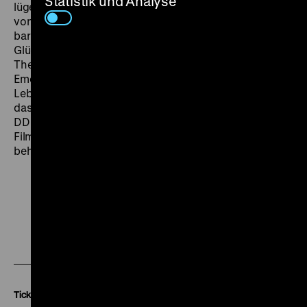
Statistik und Analyse
lügen. Vorlage des Films ist der gleichnamige Roman
von Jurek Becker. Es ist ein sehr sanfter stiller Film, der,
bar jeder Larmoyance, den Ghettoalltag mit kurzen
Glücksmomenten konfrontiert. Mit dem bitteren
Thema des Ghettolebens und der inszenierten
Emotionalisierung und Personifizierung jüdischen
Lebens und Leidens trug der Film wesentlich dazu bei,
das Interesse an der Geschichte des Judentums in der
DDR zu wecken. Er ist jedoch auch der einzige DEFA-
Film geblieben, der in dieser Intensität den Judenmord
behandelte.
Zu
Zu
Zu
unserer
unserer
unserer
Instagram
Facebook
Letterboxd
Seite
Seite
Seite
Tickets