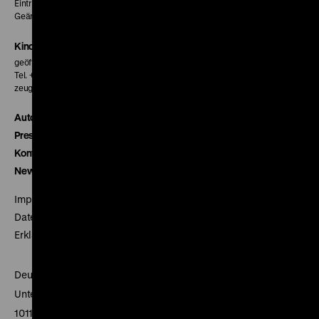
Eintritt 5 €
Geänderte Preise sind im Programm vermerkt.
Kinokasse
geöffnet 30 Minuten vor Beginn der ersten Vorstellung
Tel. + 49 30 20304-770
zeughauskino@dhm.de
Autor*innen
Presse
Kontakt
Newsletter
Impressum
Datenschutz
Erklärung digitale Barrierefreiheit
Deutsches Historisches Museum
Unter den Linden 2
10117 Berlin