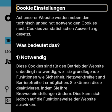
Direkt
Heute +
Cookie Einstellungen
zum
Seiteninhalt
Auf unserer Website werden neben den
springen
Navi
technisch unbedingt notwendigen Cookies
auf-
und
noch Cookies zur statistischen Auswertung
zuk
gesetzt.
1945 – Arena der Erinnerungen
Was bedeutet das?
Donnerstag, 07. Oktober 2004, 20.30 Uhr
1) Notwendig
Jakob der Lügner
Diese Cookies sind für den Betrieb der Website
unbedingt notwendig, weil sie grundlegende
Funktionen wie Sicherheit, Netzwerkfreiheit und
Barrierefreiheit ermöglichen. Sie können diese
deaktivieren, indem Sie ihre
DDR 1975
Browsereinstellungen ändern. Dies kann sich
jedoch auf die Funktionsweise der Website
35mm
auswirken.
R: Frank Beyer, B: Jurek Becker, K: Günter