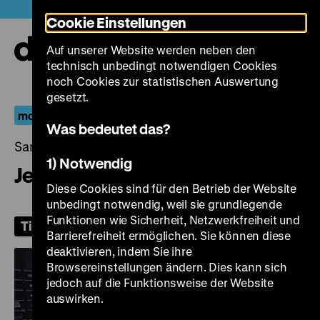
Direkt
Heute +
Cookie Einstellungen
zum
Seiteninhalt
Auf unserer Website werden neben den
springen
Navi
technisch unbedingt notwendigen Cookies
auf-
und
noch Cookies zur statistischen Auswertung
zuk
gesetzt.
moving history
Was bedeutet das?
Samstag, 05. Oktober 2024, 19.00 Uhr
1) Notwendig
Jeder schreibt für sich allein
Diese Cookies sind für den Betrieb der Website
unbedingt notwendig, weil sie grundlegende
Funktionen wie Sicherheit, Netzwerkfreiheit und
Tickets
Barrierefreiheit ermöglichen. Sie können diese
deaktivieren, indem Sie ihre
Browsereinstellungen ändern. Dies kann sich
jedoch auf die Funktionsweise der Website
auswirken.