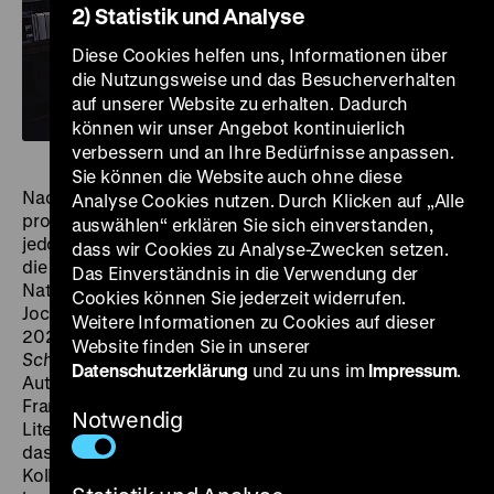
2) Statistik und Analyse
Diese Cookies helfen uns, Informationen über
die Nutzungsweise und das Besucherverhalten
auf unserer Website zu erhalten. Dadurch
können wir unser Angebot kontinuierlich
verbessern und an Ihre Bedürfnisse anpassen.
Sie können die Website auch ohne diese
Nach Hitlers Machtübernahme gingen viele
Analyse Cookies nutzen. Durch Klicken auf „Alle
prominente Schriftsteller ins Exil. Nicht wenige blieben
auswählen“ erklären Sie sich einverstanden,
jedoch auch in Deutschland und arrangierten sich auf
dass wir Cookies zu Analyse-Zwecken setzen.
die eine oder andere Weise mit dem Leben im
Das Einverständnis in die Verwendung der
Nationalsozialismus: Gottfried Benn, Erich Kästner,
Cookies können Sie jederzeit widerrufen.
Jochen Klepper, Hans Fallada, Ina Seidel. In seinem
Weitere Informationen zu Cookies auf dieser
2020 erschienenen Buch
Jeder schreibt für sich allein.
Website finden Sie in unserer
Schriftsteller im Nationalsozialismus
fragte sich der
Datenschutzerklärung
und zu uns im
Impressum
.
Autor und Musiker Anatol Regnier, selbst Enkel von
Frank Wedekind, ob und wie das zusammenging: Gute
Notwendig
Literatur im Nationalsozialismus? Wie veränderte sich
das Verhältnis zu den ehemaligen Freunden und
Kollegen im Exil? Angetrieben von großer Neugier,