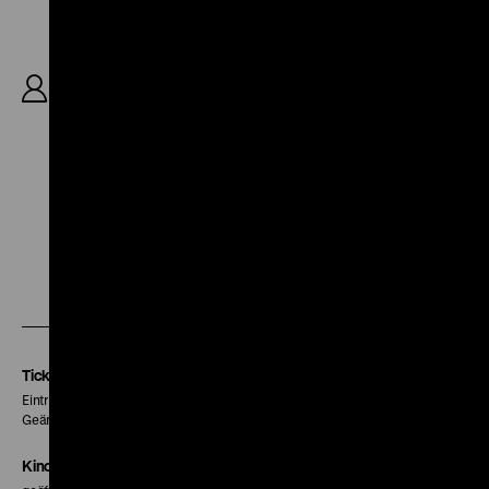
R: Dominik Graf, Felix von Boehm, B: Anatole
Regnier, Dominik Graf, Constantin Lieb, Sprecher:
Dominik Graf, Jeanette Hain, Philipp Moog, Martin
Umbach, Mitwirkende: Anatol Regnier, Florian
Illies, Géraldine Mercier, Christoph Stölzl, Julia
Voss, Günter Rohrbach, Simon Strauß, 169’
Zu
Zu
Zu
unserer
unserer
unserer
Instagram
Facebook
Letterboxd
Seite
Seite
Seite
Tickets
Eintritt 5 €
Geänderte Preise sind im Programm vermerkt.
Kinokasse