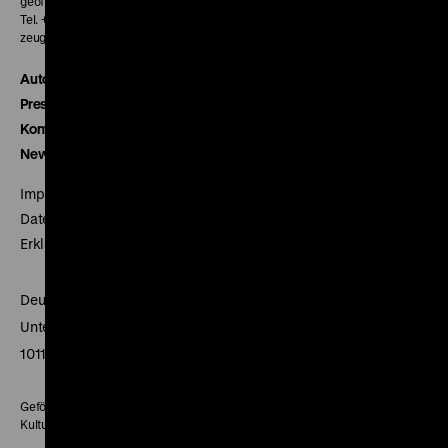
geöffnet 30 Minuten vor Beginn der ersten Vorstellung
Tel. + 49 30 20304-770
zeughauskino@dhm.de
Autor*innen
Presse
Kontakt
Newsletter
Impressum
Datenschutz
Erklärung digitale Barrierefreiheit
Deutsches Historisches Museum
Unter den Linden 2
10117 Berlin
Gefördert mit Mitteln des Beauftragten der Bundesregierung für
Kultur und Medien