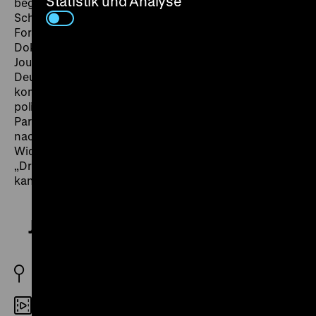
Statistik und Analyse
begab sich Regnier in Archive und studierte die
Schriften der Dagebliebenen. Fasziniert von dieser
Forschungsreise, hat Dominik Graf für seinen
Dokumentarfilm Regnier begleitet und Autoren,
Journalisten und Historiker eingeladen, über die in
Deutschland gebliebenen Schriftsteller und das
komplexe Verhältnis zwischen Kunst, Leben und
politischem Handeln, zwischen Anpassung und
Parteinahme, Autonomie und Komplizenschaft
nachzudenken. Welche inneren und äußeren
Widersprüche provozierte das Leben und Arbeiten im
„Dritten Reich“? Die Frage bleibt aktuell: Wie sicher
kann ein Mensch sich seiner selbst sein? (ps)
Jeder schreibt für sich allein
2023 D
DCP