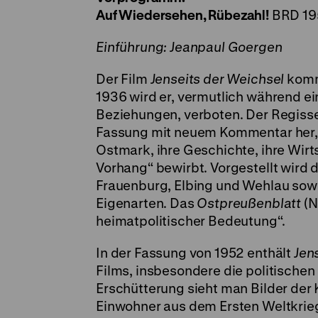
Auf Wiedersehen, Rübezahl!
BRD 195
Einführung: Jeanpaul Goergen
Der Film
Jenseits der Weichsel
kommt
1936 wird er, vermutlich während e
Beziehungen, verboten. Der Regisseu
Fassung mit neuem Kommentar her, d
Ostmark, ihre Geschichte, ihre Wirt
Vorhang“ bewirbt. Vorgestellt wird 
Frauenburg, Elbing und Wehlau sowi
Eigenarten. Das
Ostpreußenblatt
(N
heimatpolitischer Bedeutung“.
In der Fassung von 1952 enthält
Jen
Films, insbesondere die politischen
Erschütterung sieht man Bilder der
Einwohner aus dem Ersten Weltkrieg