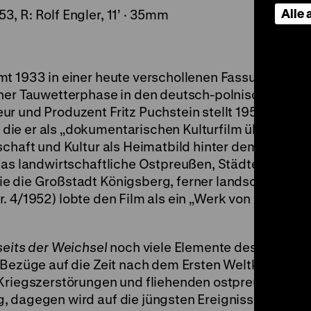
Alle
3, R: Rolf Engler, 11’ · 35mm
 1933 in einer heute verschollenen Fassung in die 
iner Tauwetterphase in den deutsch-polnischen
r und Produzent Fritz Puchstein stellt 1951/52 ein
ie er als „dokumentarischen Kulturfilm über die d
schaft und Kultur als Heimatbild hinter dem eiserne
das landwirtschaftliche Ostpreußen, Städte wie
e die Großstadt Königsberg, ferner landschaftliche
r. 4/1952) lobte den Film als ein „Werk von großer
seits der Weichsel
noch viele Elemente des ursprün
 Bezüge auf die Zeit nach dem Ersten Weltkrieg. „Mi
 Kriegszerstörungen und fliehenden ostpreußischen
, dagegen wird auf die jüngsten Ereignisse in Ost