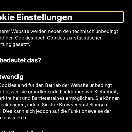
Leichte
Gebärdensprache
Suche
Heute +
Deutsch
Englisch
DHM
Dunklen
De
En
Sprache
Modus
kie Einstellungen
umschalten
Spielplan
Filmreihen
Über uns
serer Website werden neben den technisch unbedingt
digen Cookies noch Cookies zur statistischen
tung gesetzt.
bedeutet das?
otwendig
Cookies sind für den Betrieb der Website unbedingt
dig, weil sie grundlegende Funktionen wie Sicherheit,
rkfreiheit und Barrierefreiheit ermöglichen. Sie können
deaktivieren, indem Sie ihre Browsereinstellungen
. Dies kann sich jedoch auf die Funktionsweise der
e auswirken.