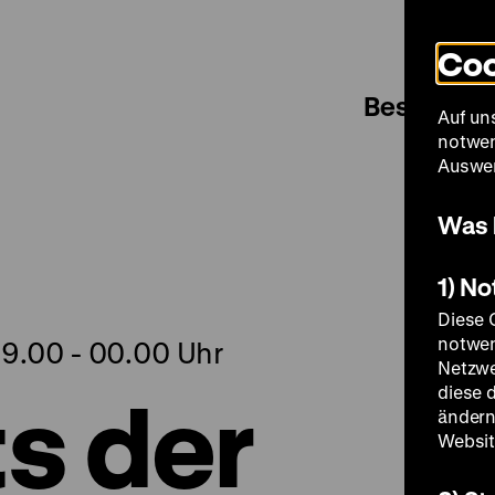
Coo
Besuch
Auf un
notwen
Auswer
Was 
1) N
Diese 
notwen
19.00 - 00.00 Uhr
Netzwe
ts der
diese 
ändern
Websit