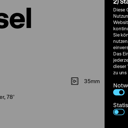
2) St
sel
Diese 
Nutzun
Websit
kontin
Sie kö
nutzen.
einver
Das Ei
jederz
dieser
zu uns
35mm
Notw
er, 78’
Stati