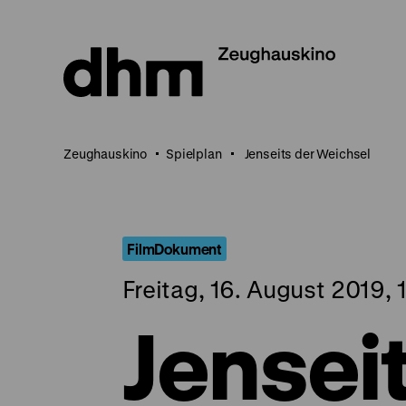
Direkt
zum
Seiteninhalt
springen
Zeughauskino
Spielplan
Jenseits der Weichsel
FilmDokument
Freitag, 16. August 2019, 
Jensei