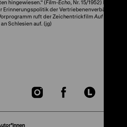
en hingewiesen.“ (
Film-Echo
, Nr. 15/1952) Heute ist
 Erinnerungspolitik der Vertriebenenverbände in d
Vorprogramm ruft der Zeichentrickfilm
Auf Wieders
n Schlesien auf. (jg)
Zu
Zu
Zu
unserer
unserer
unser
Instagram
Facebook
Lette
Autor*innen