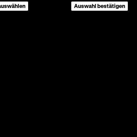
 auswählen
Auswahl bestätigen
Kinos.
e
eutsche
n
glichen
t
preußen