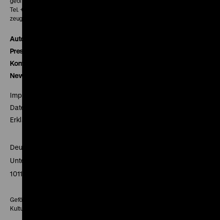
geöffnet 30 Minuten vor Beginn der ersten Vorstellung
Tel. + 49 30 20304-770
zeughauskino@dhm.de
Autor*innen
Presse
Kontakt
Newsletter
Impressum
Datenschutz
Erklärung digitale Barrierefreiheit
Deutsches Historisches Museum
Unter den Linden 2
10117 Berlin
Gefördert mit Mitteln des Beauftragten der Bundesregierung für
Kultur und Medien