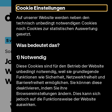
Direkt
Heute +
Cookie Einstellungen
zum
Seiteninhalt
Auf unserer Website werden neben den
springen
Navi
technisch unbedingt notwendigen Cookies
auf-
und
noch Cookies zur statistischen Auswertung
zuk
gesetzt.
S wie Sonderprogramm
Was bedeutet das?
Sonntag, 11. Dezember 2016, 15.00 - 00.00 Uhr
1) Notwendig
Joulutarina/Wunder einer
Diese Cookies sind für den Betrieb der Website
Winternacht – Die
unbedingt notwendig, weil sie grundlegende
Funktionen wie Sicherheit, Netzwerkfreiheit und
Weihnachtsgeschichte
Barrierefreiheit ermöglichen. Sie können diese
deaktivieren, indem Sie ihre
Browsereinstellungen ändern. Dies kann sich
Joulutarina/Wunder einer
jedoch auf die Funktionsweise der Website
auswirken.
Winternacht – Die