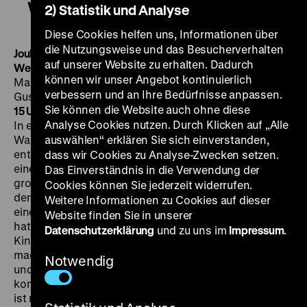
Weihnachtsgeschichte
2) Statistik und Analyse
Diese Cookies helfen uns, Informationen über
die Nutzungsweise und das Besucherverhalten
Joulutarina
Wunder einer Winternacht – Die
auf unserer Website zu erhalten. Dadurch
Weihnachtsgeschichte
FIN 2007, R: Juha Wuolijoki, B:
können wir unser Angebot kontinuierlich
Marko Leino, D: Hannu-Pekka Björkman, Otto
verbessern und an Ihre Bedürfnisse anpassen.
Gustavsson, Kari Väänänen, 77' ·
DVD, DF
SO 11.12. um
Sie können die Website auch ohne diese
15 Uhr
Verfilmung einer finnischen Weihnachtslegende:
Analyse Cookies nutzen. Durch Klicken auf „Alle
In einem kleinen Dorf in Lappland lebt der kleine
Waisenjunge Nikolas. Die Dorfbewohner haben
auswählen“ erklären Sie sich einverstanden,
entschieden, dass sie den Jungen, dessen Eltern bei
dass wir Cookies zu Analyse-Zwecken setzen.
einem Unfall ums Leben gekommen sind, gemeinsam
Das Einverständnis in die Verwendung der
groß ziehen wollen. Jede Familie passt ein Jahr lang auf
Cookies können Sie jederzeit widerrufen.
den Jungen auf. Immer am Heiligabend kommt er von
Weitere Informationen zu Cookies auf dieser
einer Familie zur nächsten. Um sich dankbar zu zeigen,
Website finden Sie in unserer
hat Nikolas es sich zur Aufgabe gemacht, den anderen
Datenschutzerklärung
und zu uns im
Impressum
.
Kindern seiner Gastfamilien Abschiedsgeschenke zu
machen. Meist schnitzt er kleine Spielfiguren aus Holz
Notwendig
und übergibt diese am heiligen Abend. Jedes Jahr
kommt eine Familie dazu. Als die Zeiten härter werden,
ist nur noch der mürrische Zimmermann Lisakki bereit,