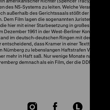
 ein amerikanischer Richter (Spencer Tracy) ein, um 
en des NS-Systems zu leiten. Welche Verantwortun
uch außerhalb des Gerichtssaals stößt der Richter a
 Dem Film lagen die sogenannten Juristenprozess
ie hier mit einer Starbesetzung in großes Kino ver
im Dezember 1961 in der West-Berliner Kongresshal
stand im deutsch-deutschen Ringen mit dem Erbe de
r entscheidend, dass Kramer in einer Texttafel am 
in Nürnberg zu lebenslangen Haftstrafen Verurteilte
iner mehr in Haft saß. Nur wenige Monate nach dem
uremberg
demnach als ein Film, der die DDR politisc
Zu
Zu
Zu