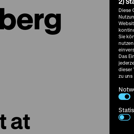
2) St
berg
Diese 
Nutzun
Websit
kontin
Sie kö
nutzen.
einver
Das Ei
jederz
dieser
zu uns
Notw
Stati
 at