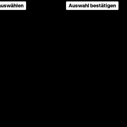
 auswählen
Auswahl bestätigen
OF
r, Maximilian Schell, Richard
en Filme
rlebnis,
ren
mberg
.