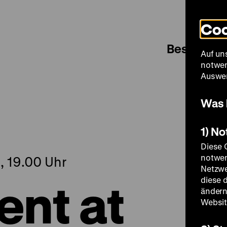
Coo
Besuch
Auf un
notwen
Auswer
Was 
1) N
Diese 
notwen
, 19.00 Uhr
Netzwe
nt at
diese 
ändern
Websit