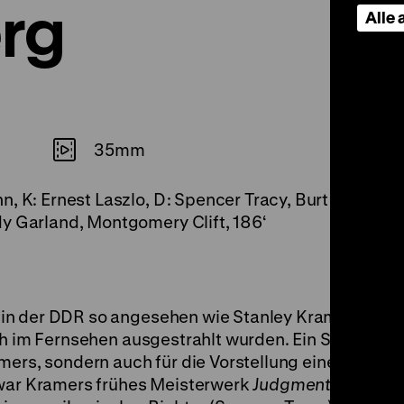
rg
Alle
35mm
, K: Ernest Laszlo, D: Spencer Tracy, Burt Lancaste
y Garland, Montgomery Clift, 186‘
in der DDR so angesehen wie Stanley Kramer, dess
ch im Fernsehen ausgestrahlt wurden. Ein Schlüssele
mers, sondern auch für die Vorstellung eines „ande
 war Kramers frühes Meisterwerk
Judgment at Nure