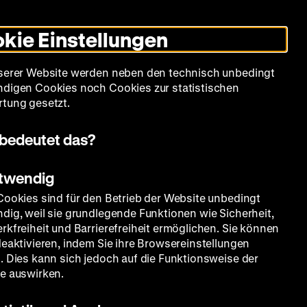
Leichte
Gebärdensprache
Suche
Heute +
Deutsch
Englisch
DHM
Dunklen
De
En
Sprache
Modus
kie Einstellungen
umschalten
Spielplan
Filmreihen
Über uns
serer Website werden neben den technisch unbedingt
digen Cookies noch Cookies zur statistischen
tung gesetzt.
bedeutet das?
otwendig
Cookies sind für den Betrieb der Website unbedingt
dig, weil sie grundlegende Funktionen wie Sicherheit,
rkfreiheit und Barrierefreiheit ermöglichen. Sie können
deaktivieren, indem Sie ihre Browsereinstellungen
. Dies kann sich jedoch auf die Funktionsweise der
e auswirken.