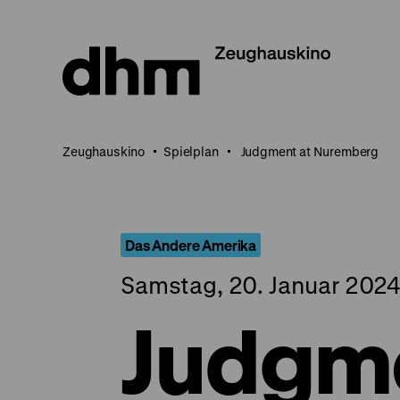
Direkt
zum
Seiteninhalt
springen
Zeughauskino
Spielplan
Judgment at Nuremberg
Das Andere Amerika
Samstag, 20. Januar 2024
Judgme