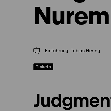
Nurem
Einführung: Tobias Hering
Tickets
Judgment