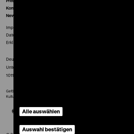
Presse
Kontakt
Newsletter
Impressum
Datenschutz
Erklärung digitale Barrierefreiheit
Deutsches Historisches Museum
Unter den Linden 2
10117 Berlin
Gefördert mit Mitteln des Beauftragten der Bundesregierung für
Kultur und Medien
Alle auswählen
Auswahl bestätigen