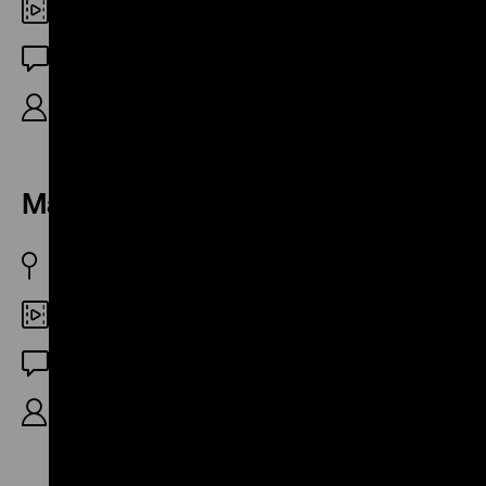
DCP
OF
21‘
Max Lewin – Friedenspilger
DDR 1985
DCP
OF
10‘ (Ausschnitt)