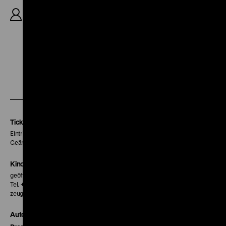
1‘ (Ausschnitt)
Zu
Zu
Zu
unserer
unserer
unserer
Instagram
Facebook
Letterboxd
Seite
Seite
Seite
Tickets
Eintritt 5 €
Geänderte Preise sind im Programm vermerkt.
Kinokasse
geöffnet 30 Minuten vor Beginn der ersten Vorstellung
Tel. + 49 30 20304-770
zeughauskino@dhm.de
Autor*innen