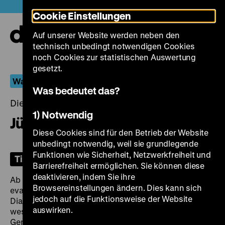
Direkt
Heute +
Cookie Einstellungen
zum
Seiteninhalt
Auf unserer Website werden neben den
springen
Navi
technisch unbedingt notwendigen Cookies
auf-
und
noch Cookies zur statistischen Auswertung
zuk
gesetzt.
Was von der DDR bleiben sollte
Was bedeutet das?
Dienstag, 24. Juni 2025, 19.00 Uhr
1) Notwendig
Jüdisches Leben
Diese Cookies sind für den Betrieb der Website
unbedingt notwendig, weil sie grundlegende
Funktionen wie Sicherheit, Netzwerkfreiheit und
Tickets
Barrierefreiheit ermöglichen. Sie können diese
deaktivieren, indem Sie ihre
Ab Mitte der 1970er Jahre setzte sich besonders die
Browsereinstellungen ändern. Dies kann sich
evangelische Kirche für den christlich-jüdischen
jedoch auf die Funktionsweise der Website
Dialog ein, während sich zugleich das Interesse des
auswirken.
westlichen Auslands an den kleinen jüdischen
Gemeinden in der DDR spürbar verstärkte. Die