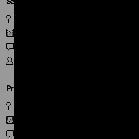
Sachsenhausen
DDR 1974
DCP
OF
16‘ (Ausschnitt)
Prof. Dr. Leo Stern
DDR 1972
DCP
OF