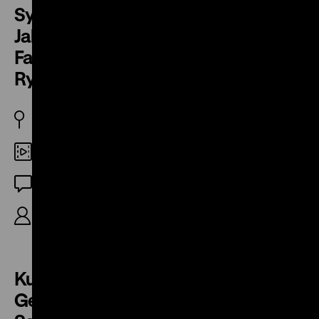
Synagogenkonzert zum 40.
Jahrestag der Befreiung vom
Faschismus am 5. Mai 1985 in der
Rykestraße
DDR 1985
DCP
OF
7‘ (Ausschnitt)
Kurt Lewinsky über das
Geldfälscherkommando im KZ