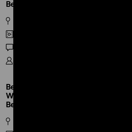
Berlin-Mitte d) Große Hamburger Str.
DDR 1979
DCP
OF
10‘
Berlin-Totale III. Lebens- und
Wohnverhältnisse 2. Altbaugebiet
Berlin-Mitte e) Joachimstr.
DDR 1976