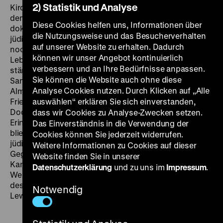
2) Statistik und Analyse
Kirchenpolitik der SED wandte sich deshalb ebenfalls
dem jüdischen Leben in der DDR zu. So
Diese Cookies helfen uns, Informationen über
dokumentierten einige wenige Filme der SFD etwa das
die Nutzungsweise und das Besucherverhalten
jüdische Erbe des ehemaligen Scheunenviertels, wo
auf unserer Website zu erhalten. Dadurch
noch letzte Zeichen der zerstörten jüdischen
können wir unser Angebot kontinuierlich
Lebenswelt wie Ladenüberschriften zu sehen waren,
verbessern und an Ihre Bedürfnisse anpassen.
ständig bedroht vom Verschwinden durch Abriss und
Sie können die Website auch ohne diese
Sanierung. Letzte Zeitzeug*innen in der
Analyse Cookies nutzen. Durch Klicken auf „Alle
Almstadtstraße oder am ehemaligen jüdischen
Friedhof Große Hamburger Straße wurden befragt.
auswählen“ erklären Sie sich einverstanden,
Doch trotz der Zunahme offizieller
dass wir Cookies zu Analyse-Zwecken setzen.
Erinnerungsveranstaltungen in den 1980er Jahren
Das Einverständnis in die Verwendung der
blieb es bei einzelnen Filmdokumenten, die sich mit
Cookies können Sie jederzeit widerrufen.
jüdischer Geschichte, weniger mit jüdischer
Weitere Informationen zu Cookies auf dieser
Gegenwart auseinandersetzten: Estrongo Nachama,
Website finden Sie in unserer
Kantor der jüdischen Gemeinde zu Berlin in Ost und
Datenschutzerklärung
und zu uns im
Impressum
.
West, wurde interviewt, ebenso der ehemalige Häftling
des Konzentrationslagers Sachsenhausen Kurt
Notwendig
Lewinsky und „Friedenspilger“ Max Levin. (ab/koe)