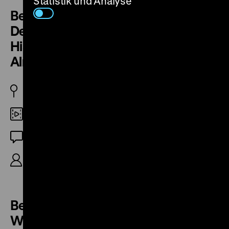
Statistik und Analyse
Berlin-Totale XIV. Stadtgeschichte,
Denkmale und Denkmalpflege 2.
Historische Straßen und Plätze d)
Almstadtstraße
DDR 1979
DCP
OF
35‘
Berlin-Totale III. Lebens- und
Wohnverhältnisse 2. Altbaugebiet