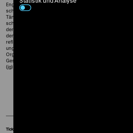
Statistik und Analyse
Engagement in der Stadt. Die Prüfungskommission
schlägt dagegen Schwerin oder Weimar vor. Die junge
Tänzerin bricht in Tränen aus und akzeptiert
schließlich einen Alternativvorschlag. Jugend-Zeit ... in
der Stadt: Das ist nicht nur Abhängen, Tanzen und mit
dem Moped durch das Viertel düsen. Ohne Scheu
reflektieren die Jugendlichen über die neuen und
ungewohnten Verpflichtungen auf der Arbeit, die
Organisation ihres Alltags, übers Kinderkriegen, die
Gestaltung ihrer ersten Wohnung und ihrer Zukunft.
(jg)
Zu
Zu
Zu
unserer
unserer
unserer
Instagram
Facebook
Letterboxd
Seite
Seite
Seite
Tickets