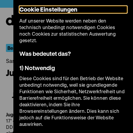
Direkt
Heute +
Cookie Einstellungen
zum
Seiteninhalt
Auf unserer Website werden neben den
springen
Navi
technisch unbedingt notwendigen Cookies
auf-
und
noch Cookies zur statistischen Auswertung
zuk
gesetzt.
Berlin.Dokument
Was bedeutet das?
Samstag, 22. September 2018, 18.30 - 00.00 Uhr
1) Notwendig
Jugend-Zeit in Ost-Berlin
Diese Cookies sind für den Betrieb der Website
unbedingt notwendig, weil sie grundlegende
Funktionen wie Sicherheit, Netzwerkfreiheit und
Jugend-Zeit in Ost-Berlin
Barrierefreiheit ermöglichen. Sie können diese
deaktivieren, indem Sie ihre
Browsereinstellungen ändern. Dies kann sich
Jugend-Zeit ... in der Stadt
DDR 1979, R: Roland Steiner,
jedoch auf die Funktionsweise der Website
17’
·
35mm
Wenn jeder tanzen würde, wie er wollte, na!
auswirken.
DDR 1972, R: Winfried Junge, 26’
·
35mm
Blues ist