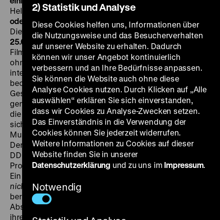
einfach leben. Engerling Blues Band Berlin
DDR 1976, R:
2) Statistik und Analyse
Helmut Heine, Bernd Maywald, 26’
·
Beta SP
Ansichten
oder ich weiß nicht, ob es akzeptiert wird…
DDR 1979, R:
Diese Cookies helfen uns, Informationen über
Dietmar Wolf, 19’
·
Beta SP
SA 22.09. um 18.30 Uhr + DI
die Nutzungsweise und das Besucherverhalten
25.09. um 20 Uhr · Einführung: Jeanpaul Goergen
Vier
auf unserer Website zu erhalten. Dadurch
Filme über Ost-Berliner Jugendliche: Beobachtungen
können wir unser Angebot kontinuierlich
ohne besserwisserische Kommentare, neugierig und
verbessern und an Ihre Bedürfnisse anpassen.
intensiv.
Wenn jeder tanzen würde, wie er wollte, na!
Sie können die Website auch ohne diese
beobachtet Jugendliche zwischen Beat und
Analyse Cookies nutzen. Durch Klicken auf „Alle
Gesellschaftstanz: hier gelöst und ungezwungen, dort
auswählen“ erklären Sie sich einverstanden,
genormt und steif.
Blues ist einfach leben
porträtiert
dass wir Cookies zu Analyse-Zwecken setzen.
die Engerling Blues Band. Die Bandmitglieder stellen
Das Einverständnis in die Verwendung der
sich in ihren Berufen vor und berichten, wie sie zur
Cookies können Sie jederzeit widerrufen.
Musik und insbesondere zum Blues gekommen sind.
Weitere Informationen zu Cookies auf dieser
Der an der Hochschule für Film und Fernsehen der
Website finden Sie in unserer
DDR entstandene Film besucht die Band in ihrem
Datenschutzerklärung
und zu uns im
Impressum
.
Probenraum und dokumentiert Auftritte bei Konzerten.
Ein weiterer Hochschulfilm,
Ansichten oder ich weiß
nicht, ob es akzeptiert wird…,
Notwendig
fragt nach den
beruflichen und privaten Wünschen einer 17-jährigen
Absolventin der Staatlichen Ballettschule Berlin. Da
ihre Familie in Berlin lebt, wünscht sie sich ein