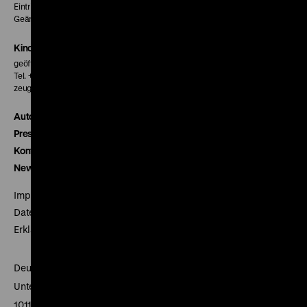
Eintritt 5 €
Geänderte Preise sind im Programm vermerkt.
Kinokasse
geöffnet 30 Minuten vor Beginn der ersten Vorstellung
Tel. + 49 30 20304-770
zeughauskino@dhm.de
Autor*innen
Presse
Kontakt
Newsletter
Impressum
Datenschutz
Erklärung digitale Barrierefreiheit
Deutsches Historisches Museum
Unter den Linden 2
10117 Berlin