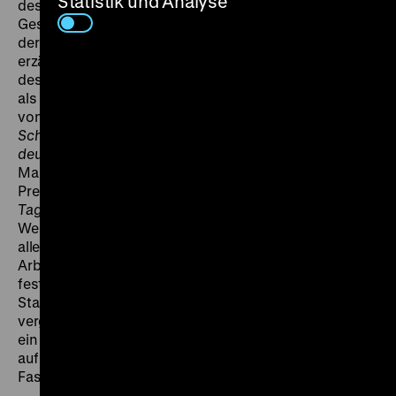
Statistik und Analyse
des Gewissens einerseits und dem geschriebenen
Gesetz andererseits leben kann. Mit der Problematik
der konkurrierenden Normen von Herz und Gesetz
erzählt
Kreuzzug des Weibes
also mehr die Geschichte
des Staatsanwalts als Lern- und Bekehrungsprozeß
als die Geschichte seiner Verlobten“, resümiert Ursula
von Keitz in ihrem Buch
Im Schatten des Gesetzes.
Schwangerschaftskonflikt und Reproduktion im
deutschsprachigen Film 1918-1933
. Im Mittelpunkt von
Martin Bergers damals sehr populärem, von der
Presse kontrovers besprochenem und vom
Berliner
Tageblatt
als „Tendenzfilm“ (2.10.1926) bezeichnetem
Werk steht ein Staatsanwalt, für den das Gesetz über
allem steht, wie ein armutsbetroffenes
Arbeiterehepaar mit vier Kindern und deren Arzt
feststellen müssen. Als jedoch die Verlobte des
Staatsanwalts von einem psychisch kranken Mann
vergewaltigt und schwanger wird, gerät der Anwalt in
ein Dilemma. Ursula von Keitz präsentiert eine von ihr
auf Basis verschiedener Materialien rekonstruierte
Fassung des Films. (mbh)