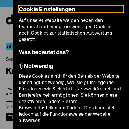
Direkt
Heute +
Cookie Einstellungen
zum
Seiteninhalt
Auf unserer Website werden neben den
springen
Navi
technisch unbedingt notwendigen Cookies
auf-
und
noch Cookies zur statistischen Auswertung
zuk
gesetzt.
ob kinder oder keine
Was bedeutet das?
Sonntag, 05. Februar 2023, 18.30 Uhr
1) Notwendig
Kreuzzug des Weibes
Diese Cookies sind für den Betrieb der Website
unbedingt notwendig, weil sie grundlegende
Funktionen wie Sicherheit, Netzwerkfreiheit und
Eunice Martins
Barrierefreiheit ermöglichen. Sie können diese
deaktivieren, indem Sie ihre
Ursula von Keitz
Browsereinstellungen ändern. Dies kann sich
jedoch auf die Funktionsweise der Website
Tickets
auswirken.