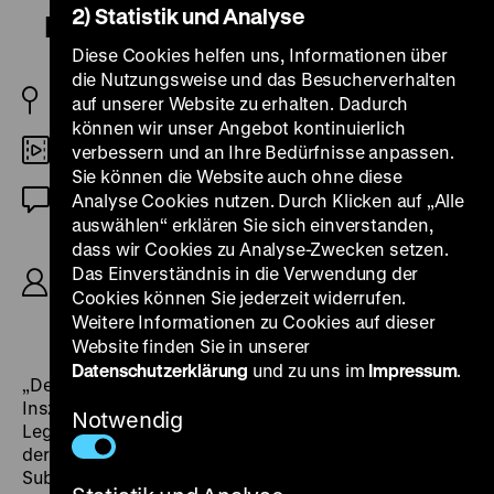
2) Statistik und Analyse
Kreuzzug des Weibes
Diese Cookies helfen uns, Informationen über
die Nutzungsweise und das Besucherverhalten
D 1926
auf unserer Website zu erhalten. Dadurch
können wir unser Angebot kontinuierlich
Digital SD
verbessern und an Ihre Bedürfnisse anpassen.
Sie können die Website auch ohne diese
Stummfilm (deutsche ZT)
Analyse Cookies nutzen. Durch Klicken auf „Alle
auswählen“ erklären Sie sich einverstanden,
R: Martin Berger, B: Dosio Koffler, Martin Berger,
dass wir Cookies zu Analyse-Zwecken setzen.
K: Sophus Wangøe, Adolf Otto Weitzenberg, Paul
Das Einverständnis in die Verwendung der
R. von Knüpfer, D: Conrad Veidt, Maly Delschaft,
Cookies können Sie jederzeit widerrufen.
Harry Liedtke, Andja Zimowa, 60‘
Weitere Informationen zu Cookies auf dieser
Website finden Sie in unserer
Datenschutzerklärung
und zu uns im
Impressum
.
„Der ideologische Kern des Films und der Fokus der
Inszenierung gilt letztlich nicht der Frage nach der
Notwendig
Legitimität von Schwangerschaftsabbrüchen, sondern
der Auslotung des Bereichs, in dem das männliche
Subjekt zwischen den Ansprüchen des Herzens und