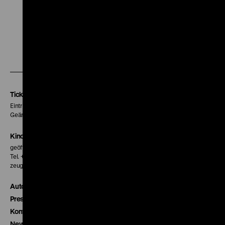
Zu
Zu
Zu
unserer
unserer
unserer
Instagram
Facebook
Letterboxd
Seite
Seite
Seite
Tickets
Eintritt 5 €
Geänderte Preise sind im Programm vermerkt.
Kinokasse
geöffnet 30 Minuten vor Beginn der ersten Vorstellung
Tel. + 49 30 20304-770
zeughauskino@dhm.de
Autor*innen
Presse
Kontakt
Newsletter