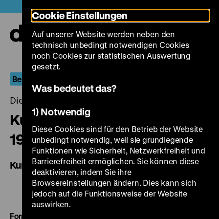
Direkt
Heute +
Cookie Einstellungen
zum
Seiteninhalt
Auf unserer Website werden neben den
springen
Navi
technisch unbedingt notwendigen Cookies
auf-
und
noch Cookies zur statistischen Auswertung
zuk
gesetzt.
Berlin.Dokument
Was bedeutet das?
Dienstag, 15. April 2014, 20.00 - 00.00 Uhr
1) Notwendig
Kunst und Technik in Ost-Berlin
Diese Cookies sind für den Betrieb der Website
1949-1953
unbedingt notwendig, weil sie grundlegende
Funktionen wie Sicherheit, Netzwerkfreiheit und
Barrierefreiheit ermöglichen. Sie können diese
Kurzfilmprogramm
deaktivieren, indem Sie ihre
Browsereinstellungen ändern. Dies kann sich
jedoch auf die Funktionsweise der Website
auswirken.
Formende Hände
DDR 1949, R: Hans Cürlis, 12’ · 35 mm