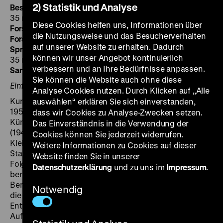
2) Statistik und Analyse
Besserer Stahl
DDR 1950, R: Günter Mühlpforte, 15’ ·
35 mm
Diese Cookies helfen uns, Informationen über
Forschen und Schaffen Nr. 1
DDR 1951, 16’ · 35 mm
die Nutzungsweise und das Besucherverhalten
Forschen und Schaffen III/52
DDR 1953, 13’ · 35 mm
auf unserer Website zu erhalten. Dadurch
Sprengung des Berliner Schlosses
(AvT) DDR 1951, 12’ ·
können wir unser Angebot kontinuierlich
35 mm
verbessern und an Ihre Bedürfnisse anpassen.
Sanssouci
DDR 1953, R: Wolfgang Bartsch, 20’ · 35 mm
Sie können die Website auch ohne diese
Einführung: Jeanpaul Goergen
Analyse Cookies nutzen. Durch Klicken auf „Alle
Kurzfilme über Kunst und Technik in Berlin Anfang der
auswählen“ erklären Sie sich einverstanden,
1950er Jahre. Hans Cürlis, der Altmeister des
dass wir Cookies zu Analyse-Zwecken setzen.
Künstlerporträts, beobachtet in
Formende Hände
Das Einverständnis in die Verwendung der
(1949) Renée Sintenis beim Modellieren einer
Cookies können Sie jederzeit widerrufen.
Kleinplastik. Nach scharfer Kritik wird ab 1950 im
Weitere Informationen zu Cookies auf dieser
Stahlwerk Hennigsdorf
Besserer Stahl
produziert. Zwei
Website finden Sie in unserer
Folgen des Magazins
Forschen und Schaffen
Datenschutzerklärung
und zu uns im
Impressum
.
berichten über Errungenschaften und Leistungen
Berliner Museen und Unternehmen. Vorgestellt werden
Notwendig
die Sammlungen des Vorderasiatischen Museums, die
Entwicklung einer neuen synthetischen Faser, der
Aufbau eines Großdrehwerks, die Produktion