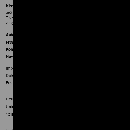
Kinokasse
geöffnet 30 Minuten vor Beginn der ersten Vorstellung
Tel. + 49 30 20304-770
zeughauskino@dhm.de
Autor*innen
Presse
Kontakt
Newsletter
Impressum
Datenschutz
Erklärung digitale Barrierefreiheit
Deutsches Historisches Museum
Unter den Linden 2
10117 Berlin
Gefördert mit Mitteln des Beauftragten der Bundesregierung für