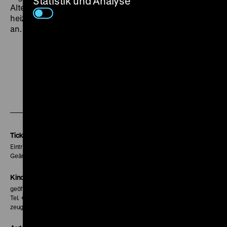
Statistik und Analyse
Alternative anbietet. Ein grassierendes Tropenfieber
heizt die fiebrig-melodramatische Stimmung zusätzlich
an. (lf)
Zu
Zu
Zu
unserer
unserer
unserer
Instagram
Facebook
Letterboxd
Seite
Seite
Seite
Tickets
Eintritt 5 €
Geänderte Preise sind im Programm vermerkt.
Kinokasse
geöffnet 30 Minuten vor Beginn der ersten Vorstellung
Tel. + 49 30 20304-770
zeughauskino@dhm.de