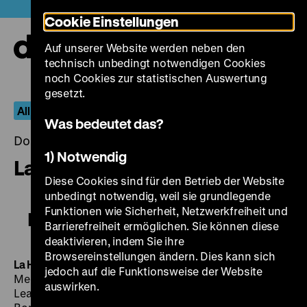
Direkt
Heute +
Cookie Einstellungen
zum
Seiteninhalt
Auf unserer Website werden neben den
springen
Navi
technisch unbedingt notwendigen Cookies
auf-
und
noch Cookies zur statistischen Auswertung
zuk
gesetzt.
All I Desire – Die Filme von Douglas Sirk
Was bedeutet das?
Donnerstag, 14. Juli 2016, 20.00 - 00.00 Uhr
1) Notwendig
La Habanera
Diese Cookies sind für den Betrieb der Website
unbedingt notwendig, weil sie grundlegende
Funktionen wie Sicherheit, Netzwerkfreiheit und
La Habanera
Barrierefreiheit ermöglichen. Sie können diese
deaktivieren, indem Sie ihre
Browsereinstellungen ändern. Dies kann sich
La Habanera
D 1937, R: Detlef Sierck, B: Gerhard
jedoch auf die Funktionsweise der Website
Menzel, K: Franz Weihmayr, M: Lothar Brühne, D: Zarah
auswirken.
Leander, Ferdinand Marian, Karl Martell, Julia Serda,