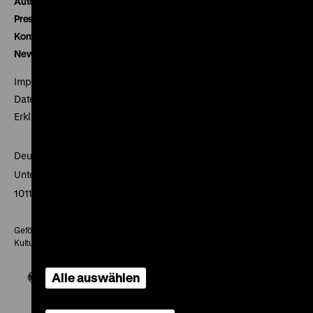
Autor*innen
Presse
Kontakt
Newsletter
Impressum
Datenschutz
Erklärung digitale Barrierefreiheit
Deutsches Historisches Museum
Unter den Linden 2
10117 Berlin
Gefördert mit Mitteln des Beauftragten der Bundesregierung für
Kultur und Medien
Alle auswählen