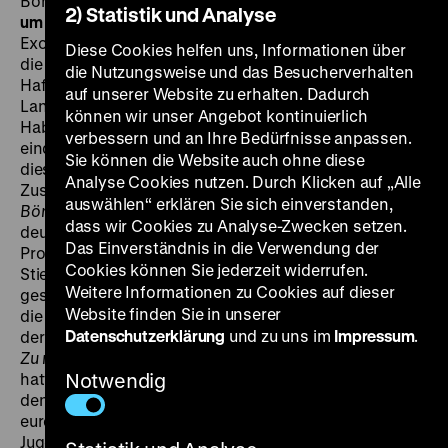
Boris Alekin, 97‘
·
35 mm
DO 14.07. um 20 Uhr + FR 16.09.
2) Statistik und Analyse
um 18.30 Uhr · Einführung am 16.09.: Philipp Stiasny
Exotistisches Spektakelkino à la Ufa: „[Sirk] zeichnet
Diese Cookies helfen uns, Informationen über
die Atmosphäre des Süd-Komplexes mit Stierkampf,
die Nutzungsweise und das Besucherverhalten
Hafenszenen, Straßensängerinnen,
auf unserer Website zu erhalten. Dadurch
Landschaftsmotiven und der immer wiederkehrenden
können wir unser Angebot kontinuierlich
Habanera, einer Art Nationallied auf Puerto Rico, so
verbessern und an Ihre Bedürfnisse anpassen.
eindringlich, daß der vitale und vegetative Zauber
Sie können die Website auch ohne diese
dieser Welt und die Macht ihrer Verlockung auch dem
Analyse Cookies nutzen. Durch Klicken auf „Alle
Zuschauer zum Erlebnis wird.“ (Frank Maraun,
Berliner
auswählen“ erklären Sie sich einverstanden,
Börsen-Zeitung
, 20.12.1937). Für seinen letzten
dass wir Cookies zu Analyse-Zwecken setzen.
deutschen Film kann Sirk noch einmal den gesamten
Das Einverständnis in die Verwendung der
Produktionsapparat der Ufa mobilisieren – sogar eine
Cookies können Sie jederzeit widerrufen.
Stierkampfarena wird für ihn aus dem Boden
Weitere Informationen zu Cookies auf dieser
gestampft. In erster Linie ist
La Habanera
freilich auf
Website finden Sie in unserer
die Hauptdarstellerin Zarah Leander zugeschnitten,
Datenschutzerklärung
und zu uns im
Impressum
.
der der Regisseur kurz vorher durch seinen Erfolgsfilm
Zu neuen Ufern
zum großen Durchbruch verholfen
hatte. Diesmal liebt und heiratet Leander in Puerto Rico
Notwendig
den falschen Mann. Bald sehnt sie sich nach der
europäischen Heimat, erst recht, nachdem ein
Jugendfreund auftaucht und sich als erotische