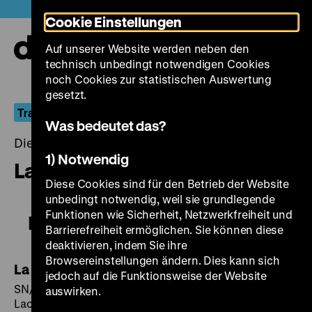
Direkt
Heute +
Cookie Einstellungen
zum
Seiteninhalt
Auf unserer Website werden neben den
springen
Navi
technisch unbedingt notwendigen Cookies
auf-
und
noch Cookies zur statistischen Auswertung
zuk
gesetzt.
Translokationen
Was bedeutet das?
Dienstag, 03. Dezember 2019, 19.00 - 00.00 Uhr
1) Notwendig
La noire de…
Diese Cookies sind für den Betrieb der Website
unbedingt notwendig, weil sie grundlegende
Funktionen wie Sicherheit, Netzwerkfreiheit und
La noire de…
Barrierefreiheit ermöglichen. Sie können diese
deaktivieren, indem Sie ihre
Browsereinstellungen ändern. Dies kann sich
La noire de…
jedoch auf die Funktionsweise der Website
SN/F 1966, R/B: Ousmane Sembène, K: Christian
auswirken.
Lacoste, D: Mbissine Thérèse Diop, Anne-Marie