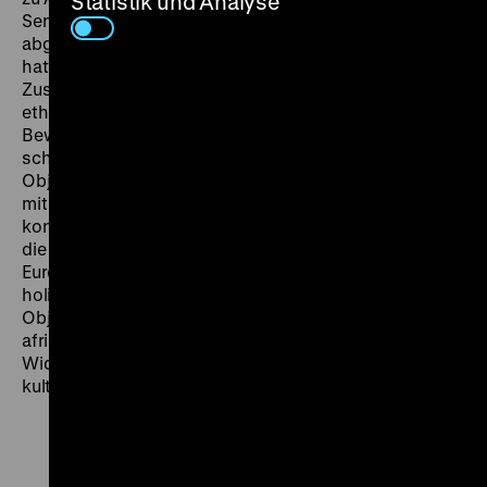
Statistik und Analyse
Senegalesin einst einem Jungen in ihrem Dorf
abgekauft und ihren neuen Arbeitgebern geschenkt
hatte. Les statues meurent aussi entstand 1953 in
Zusammenarbeit mit einigen der größten
ethnographischen Museen Europas. In langsamer
Bewegung präsentiert die Kamera vor einfachem
schwarzweißem Hintergrund berühmte kultische
Objekte aus Westafrika. Bilder, die im Laufe des Films
mit der lebendigen Kultur der Herkunftsländer
kontrastiert werden. Les statues meurent aussi stellt
die Funktionen, die kulturellen Objekte in Afrika und
Europa beigelegt werden, gegenüber und betont die
holistische Philosophie, die der Schöpfung materieller
Objekte in Afrika zugrunde liegt. Die Begegnungen der
afrikanischen und europäischen Kulturen rufen
Widerstände hervor, begründen aber auch neue
kulturelle Ausdrucksformen. (fbs)