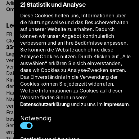
Jelinek, Robert Fontaine, Momar Nar Sene, 55’
· DCP,
2) Statistik und Analyse
OmU
Diese Cookies helfen uns, Informationen über
die Nutzungsweise und das Besucherverhalten
Les statues meurent aussi
auf unserer Website zu erhalten. Dadurch
FR 1953, R: Chris Marker, Alain Resnais, Ghislain
können wir unser Angebot kontinuierlich
Cloquet, B: Chris Marker, K: Ghislain Cloquet, 30’
·
verbessern und an Ihre Bedürfnisse anpassen.
35mm, OF
DI 03.12. um 19 Uhr
· Begrüßung: Merten
Sie können die Website auch ohne diese
Lagatz
· Einführung: Verena Rodatus
La noire de…
Analyse Cookies nutzen. Durch Klicken auf „Alle
verfolgt das Schicksal einer jungen, ärmlichen
auswählen“ erklären Sie sich einverstanden,
Verhältnissen entstammenden Senegalesin, die in
dass wir Cookies zu Analyse-Zwecken setzen.
Dakar von einer Französin zunächst als
Das Einverständnis in die Verwendung der
Kindermädchen engagiert wird und nach dem Umzug
Cookies können Sie jederzeit widerrufen.
der Familie an die Côte d’Azur vor allem als
Weitere Informationen zu Cookies auf dieser
Haushälterin und Reinigungskraft arbeiten muss.
Website finden Sie in unserer
Nachdem ihre Arbeitgeberin immer mehr von ihr
Datenschutzerklärung
und zu uns im
Impressum
.
verlangt und sie entgegen ihren Hoffnungen in
Frankreich doch nur „das schwarze Mädchen“ bleibt,
Notwendig
beschließt sie sich zu widersetzen. Ousmane
Sembène, der als Vater des afrikanischen Kinos gilt,
entwickelt seine Parabel vom Verhältnis der Europäer
zu Afrika um eine Holzmaske herum, die die