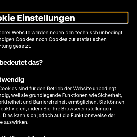
Leichte
Gebärdensprache
Suche
Heute +
Deutsch
Englisch
DHM
Dunklen
De
En
Sprache
Modus
kie Einstellungen
umschalten
Spielplan
Filmreihen
Über uns
serer Website werden neben den technisch unbedingt
digen Cookies noch Cookies zur statistischen
tung gesetzt.
bedeutet das?
otwendig
Cookies sind für den Betrieb der Website unbedingt
dig, weil sie grundlegende Funktionen wie Sicherheit,
rkfreiheit und Barrierefreiheit ermöglichen. Sie können
deaktivieren, indem Sie ihre Browsereinstellungen
. Dies kann sich jedoch auf die Funktionsweise der
e auswirken.