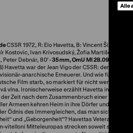
Alle
lde
CSSR 1972, R: Elo Havetta, B: Vincent Šikula, K: 
ír Kostovic, Ivan Krivosudský, Žofia Martišová, Augu
, Peter Debnár, 80‘
·
35 mm, OmU
MI 28.09. um 20 Uh
áš) Havetta war der Jean Vigo der CSSR: der weit, zu 
-visionär-anarchische Erneuerer. Und wie für viele hi
sche Film starb, so markiert für nicht wenige Have
á vlna. Ironischerweise erzählt Havetta in seinem 
 der Zeit nach dem Zusammenbruch einer Welt. Der
aller Armeen kehren Heim in ihre Dörfer und Städte
der Ödnis des Immergleichen, das man sich seit Urz
heit“ und „Geborgenheit“? Havettas Veteranen woll
-vitelloni Mitteleuropas strecken soweit sie könne