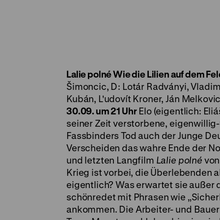
Lalie polné
Wie die Lilien auf dem Fe
Šimoncic, D: Lotár Radványi, Vladim
Kubán, L'udovít Kroner, Ján Melkovic
30.09. um 21 Uhr
Elo (eigentlich: Eli
seiner Zeit verstorbene, eigenwillig
Fassbinders Tod auch der Junge Deut
Verscheiden das wahre Ende der Nov
und letzten Langfilm
Lalie polné
von
Krieg ist vorbei, die Überlebenden 
eigentlich? Was erwartet sie außer 
schönredet mit Phrasen wie „Sicher
ankommen. Die Arbeiter- und Bauern