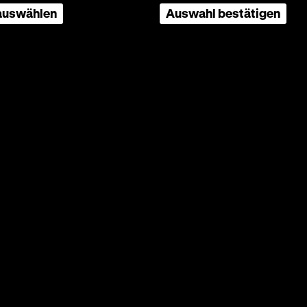
 auswählen
Auswahl bestätigen
Dodo
stín
r + FR
weit vor
er mit
ttas
zweiten
 Große
. Warum
eiten
en nicht
n die