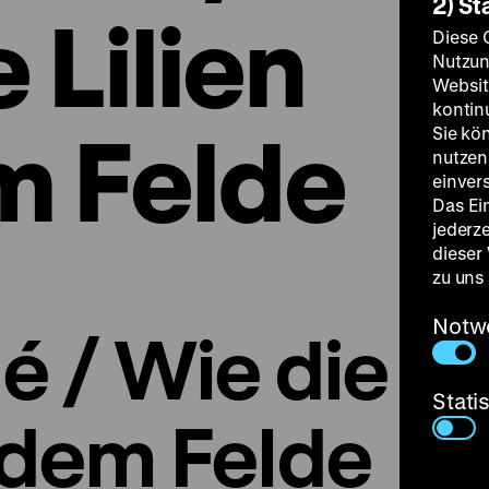
2) St
 Lilien
Diese 
Nutzun
Websit
kontin
m Felde
Sie kö
nutzen.
einver
Das Ei
jederz
dieser
zu uns
Notw
né / Wie die
Stati
f dem Felde