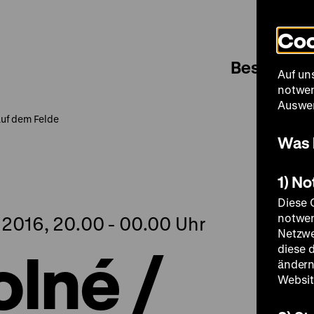
Coo
Besuch
Auf un
notwen
Auswer
 auf dem Felde
Was 
1) N
Diese 
notwen
2016, 20.00 - 00.00 Uhr
Netzwe
olné /
diese 
ändern
Websit