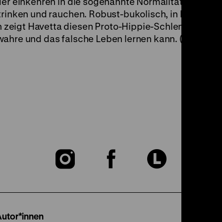
er einkehren in die sogenannte Normalität, sie lieg
trinken und rauchen. Robust-bukolisch, in lieblich
zeigt Havetta diesen Proto-Hippie-Schlendrian, v
wahre und das falsche Leben lernen kann. (om)
Zu
Zu
Zu
unserer
unserer
unser
Instagram
Facebook
Lette
Autor*innen