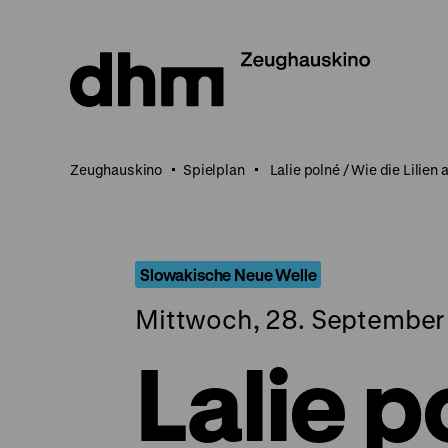
Direkt
zum
Seiteninhalt
springen
Zeughauskino
Spielplan
Lalie polné / Wie die Lilien
Slowakische Neue Welle
Mittwoch, 28. September 
Lalie p