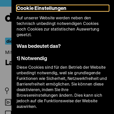
Direkt
Heute +
Cookie Einstellungen
zum
Seiteninhalt
Auf unserer Website werden neben den
springen
Navi
technisch unbedingt notwendigen Cookies
auf-
und
noch Cookies zur statistischen Auswertung
zuk
gesetzt.
die documenta und der film
Was bedeutet das?
Mittwoch, 01. Dezember 2021, 20.00 Uhr
1) Notwendig
Land of the Dead
Diese Cookies sind für den Betrieb der Website
unbedingt notwendig, weil sie grundlegende
Funktionen wie Sicherheit, Netzwerkfreiheit und
Barrierefreiheit ermöglichen. Sie können diese
deaktivieren, indem Sie ihre
US/FR/CAN 2005
Browsereinstellungen ändern. Dies kann sich
jedoch auf die Funktionsweise der Website
35mm
auswirken.
OmU