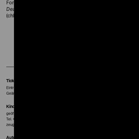
Fortsetzungen
Diary
of the Dead
und
Survival of the
Dead
zu einer zweiten losen Zombie-Trilogie erweitert.
(chl)
Zu
Zu
Zu
unserer
unserer
unserer
Instagram
Facebook
Letterboxd
Seite
Seite
Seite
Tickets
Eintritt 5 €
Geänderte Preise sind im Programm vermerkt.
Kinokasse
geöffnet 30 Minuten vor Beginn der ersten Vorstellung
Tel. + 49 30 20304-770
zeughauskino@dhm.de
Autor*innen