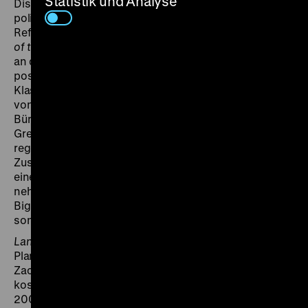
Statistik und Analyse
Diskursmatsch drängt in
Land of the Dead
der
politische Subtext von Romeros Genre-
Referenzwerken
Night of the Living Dead
(1968),
Dawn
of the Dead
(1978)
und
Day of the Dead
(1985) rigoros
an die Oberfläche. Handlungsort ist ein
postapokalyptisches Wasteland mit rigider
Klassensegregation: Während die Bonzen gesichert
von Polizei und Armee und geführt vom korrupten
Bürgermeister Kaufman im Luxushochaus Fiddler’s
Green residieren, existiert die Restbevölkerung unter
regelmäßigen Ausplünderungen und kargen Ghetto-
Zuständen. In diesem finsteren Status Quo erscheint
eine unaufhaltsam Kurs auf die Menschensiedlung
nehmende Untoten-Horde unter dem Quasi-Anführer
Big Daddy nicht nur als die geringere Bedrohung,
sondern gar als revolutionärer Kollektivakteur.
Land of the Dead
hing bereits einige Jahre im
Planungslimbo bevor der Film nach dem Erfolg von
Zack Synders 2004er
Dawn
-Remake als Romeros
kostenintensivste Arbeit realisiert werden konnte.
2007 und 2009 wurde das Werk mit den gelungenen