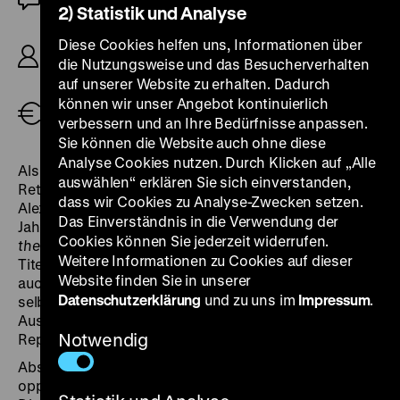
2) Statistik und Analyse
R/B: George A. Romero, K: Miroslaw Baszak, D:
Diese Cookies helfen uns, Informationen über
Simon Baker, Dennis Hopper, Asia Argento,
die Nutzungsweise und das Besucherverhalten
Eugene Clark, 93'
auf unserer Website zu erhalten. Dadurch
können wir unser Angebot kontinuierlich
Tickets
verbessern und an Ihre Bedürfnisse anpassen.
Sie können die Website auch ohne diese
Analyse Cookies nutzen. Durch Klicken auf „Alle
Als jüngstes Werk seiner opulenten 50-Programm-
auswählen“ erklären Sie sich einverstanden,
Retrospektive im Rahmen der 12. documenta zeigte
dass wir Cookies zu Analyse-Zwecken setzen.
Alexander Horwarth 2007 George A. Romeros zwei
Das Einverständnis in die Verwendung der
Jahre zuvor erschienenes Zombie-Comeback
Land of
Cookies können Sie jederzeit widerrufen.
the Dead
. Der Splatterhorror passt nicht nur gut zum
Weitere Informationen zu Cookies auf dieser
Titel „Zweimal leben“, sondern legt im Reihenkontext
Website finden Sie in unserer
auch offen, dass der geschichtsbewusste und
Datenschutzerklärung
und zu uns im
Impressum
.
selbstreflexive Nachkriegsfilm, wie er im Fokus der
Auswahl steht, sich nicht nur entlang der üblichen
Notwendig
Repertoirekino-Standards präsentieren lässt.
Abseits postmoderner Kapriolen und
opportunistischen Anbiederns an zeitgeistigen