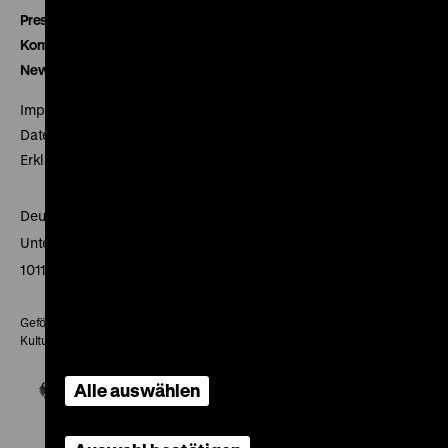
Presse
Kontakt
Newsletter
Impressum
Datenschutz
Erklärung digitale Barrierefreiheit
Deutsches Historisches Museum
Unter den Linden 2
10117 Berlin
Gefördert mit Mitteln des Beauftragten der Bundesregierung für
Kultur und Medien
Alle auswählen