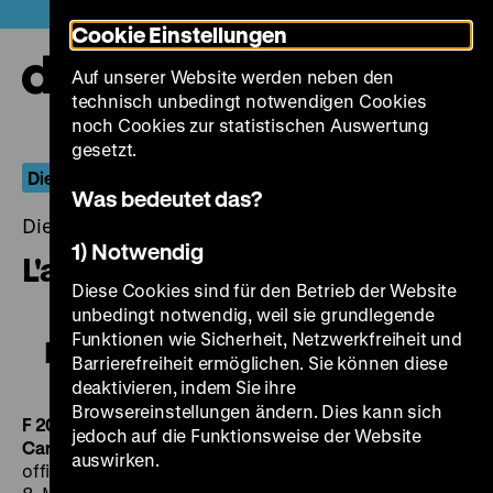
Direkt
Heute +
Cookie Einstellungen
zum
Seiteninhalt
Auf unserer Website werden neben den
springen
Navi
technisch unbedingt notwendigen Cookies
auf-
und
noch Cookies zur statistischen Auswertung
zuk
gesetzt.
Die Welt in Waffen: Kapitulation
Was bedeutet das?
Dienstag, 19. Mai 2015, 20.00 - 00.00 Uhr
1) Notwendig
L'autre 8 mai 1945
Diese Cookies sind für den Betrieb der Website
unbedingt notwendig, weil sie grundlegende
Funktionen wie Sicherheit, Netzwerkfreiheit und
L'autre 8 mai 1945
Barrierefreiheit ermöglichen. Sie können diese
deaktivieren, indem Sie ihre
Browsereinstellungen ändern. Dies kann sich
F 2008, R: Yasmina Adi, K: Laurent Didier, M: Pierre
jedoch auf die Funktionsweise der Website
Carrasco, 53'
·
DigiBeta, engl. Fassung
Anlässlich der
auswirken.
offiziellen Feiern zum Kriegsende in Europa finden am