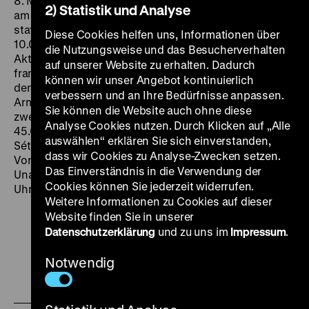
8. Mai 1945 in Algerien wie schon einige Tage zuvor,
2) Statistik und Analyse
am 1. Mai, in mehreren Städten Demonstrationen
statt. In Sétif nehmen an den Aufmärschen etwa
Diese Cookies helfen uns, Informationen über
10.000 Menschen teil. Es kommt zu gewalttätigen
die Nutzungsweise und das Besucherverhalten
Aktionen. Schießereien zwischen Demonstranten und
auf unserer Website zu erhalten. Dadurch
französischen Polizisten münden in einen Aufstand. In
können wir unser Angebot kontinuierlich
den folgenden Tagen beginnen die französische
verbessern und an Ihre Bedürfnisse anpassen.
Armee und französische Siedler mit einem
Sie können die Website auch ohne diese
zweiwöchigen Massaker, dem zwischen 10.000 und
Analyse Cookies nutzen. Durch Klicken auf „Alle
45.000 Algerier zum Opfer fallen. Das Massaker von
auswählen“ erklären Sie sich einverstanden,
Sétif gilt als eines der zentralen Ereignisse der
dass wir Cookies zu Analyse-Zwecken setzen.
Vorgeschichte des Algerienkriegs, der 1962 mit der
Das Einverständnis in die Verwendung der
Unabhängigkeit Algeriens endet. (ft) DI 19.05. um 20
Cookies können Sie jederzeit widerrufen.
Uhr · Einführung: Fabian Tietke
Weitere Informationen zu Cookies auf dieser
Website finden Sie in unserer
Datenschutzerklärung
und zu uns im
Impressum
.
Notwendig
Zu
Zu
Zu
unserer
unserer
unserer