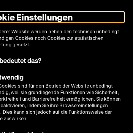
Leichte
Gebärdensprache
Suche
Heute +
Deutsch
Englisch
DHM
Dunklen
De
En
Sprache
Modus
kie Einstellungen
umschalten
Spielplan
Filmreihen
Über uns
serer Website werden neben den technisch unbedingt
digen Cookies noch Cookies zur statistischen
tung gesetzt.
bedeutet das?
otwendig
Cookies sind für den Betrieb der Website unbedingt
dig, weil sie grundlegende Funktionen wie Sicherheit,
rkfreiheit und Barrierefreiheit ermöglichen. Sie können
deaktivieren, indem Sie ihre Browsereinstellungen
. Dies kann sich jedoch auf die Funktionsweise der
e auswirken.