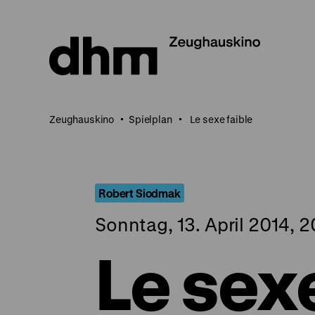
Direkt
zum
Seiteninhalt
springen
Zeughauskino
Spielplan
Le sexe faible
Robert Siodmak
Sonntag, 13. April 2014, 
Le sexe