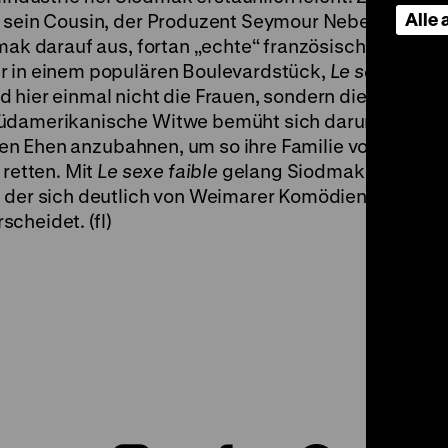
Alle
h sein Cousin, der Produzent Seymour Nebenzahl, sc
dmak darauf aus, fortan „echte“ französische Filme z
r in einem populären Boulevardstück,
Le sexe faibl
 hier einmal nicht die Frauen, sondern die Männer, 
südamerikanische Witwe bemüht sich darum, ihren 
vsten Ehen anzubahnen, um so ihre Familie vor dem
 retten. Mit
Le sexe faible
gelang Siodmak tatsächli
, der sich deutlich von Weimarer Komödien wie
Jim, 
scheidet. (fl)