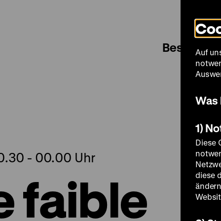
Coo
Besuch
Auf un
notwen
Auswer
Was 
1) N
Diese 
notwen
20.30 - 00.00 Uhr
Netzwe
 faible
diese 
ändern
Websit