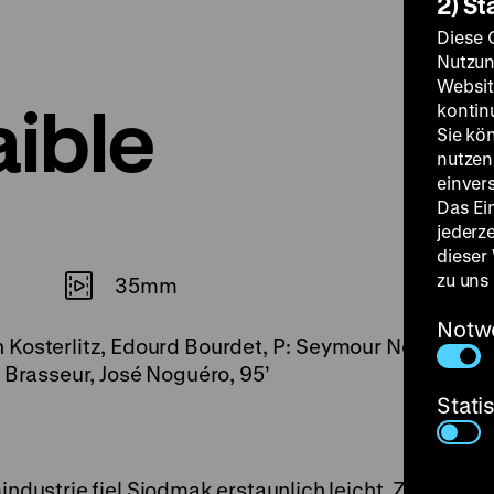
2) St
Diese 
Nutzun
Websit
aible
kontin
Sie kö
nutzen.
einver
Das Ei
jederz
dieser
zu uns
35mm
Notw
Kosterlitz, Edourd Bourdet, P: Seymour Nebenzahl, 
e Brasseur, José Noguéro, 95’
Stati
industrie fiel Siodmak erstaunlich leicht. Zwar hatte