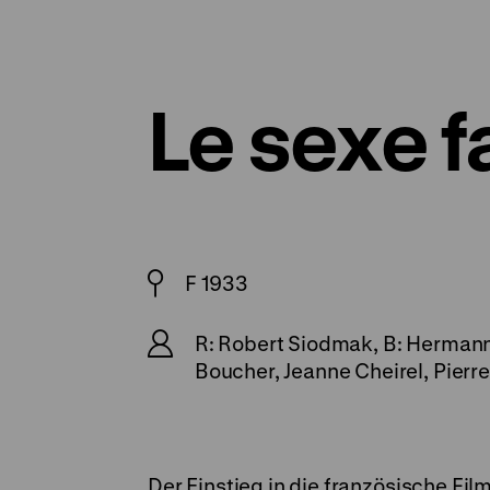
Le sexe f
F 1933
R: Robert Siodmak, B: Hermann 
Boucher, Jeanne Cheirel, Pierr
Der Einstieg in die französische Film