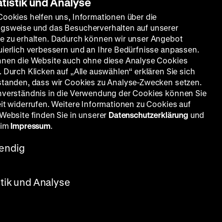
atistik und Analyse
Cookies helfen uns, Informationen über die
gsweise und das Besucherverhalten auf unserer
e zu erhalten. Dadurch können wir unser Angebot
uierlich verbessern und an Ihre Bedürfnisse anpassen.
nnen die Website auch ohne diese Analyse Cookies
 Durch Klicken auf „Alle auswählen“ erklären Sie sich
standen, dass wir Cookies zu Analyse-Zwecken setzen.
nverständnis in die Verwendung der Cookies können Sie
eit widerrufen. Weitere Informationen zu Cookies auf
 Website finden Sie in unserer
Datenschutzerklärung
und
 im
Impressum
.
OF
endig
K: Armand Thirard, D: Victor
stik und Analyse
 er