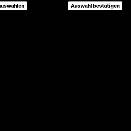
 auswählen
Auswahl bestätigen
hon in
u
e
. Das
die zu
Söhnen
ch ein
der
Seite
nach
oben