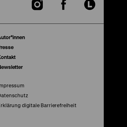
Zu
Zu
Zu
unserer
unserer
unser
Instagram
Facebook
Lette
Autor*innen
Seite
Seite
Seite
Presse
Kontakt
Newsletter
Impressum
Datenschutz
rklärung digitale Barrierefreiheit