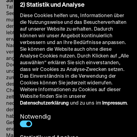
35mm, OmeU
SO 11.06. um 18.30 Uhr
Le val d'enfer, das
2) Statistik und Analyse
Tal der Hölle, ist ein Steinbruch und auch ein
Seelenzustand, den die Hauptfigur durchwandern
Diese Cookies helfen uns, Informationen über
muss. Die Frau des Ingenieurs Noël Bienvenue war bei
die Nutzungsweise und das Besucherverhalten
der Geburt des gemeinsamen Sohnes gestorben. Nun
auf unserer Website zu erhalten. Dadurch
lebt Noël bei seinen Eltern. Mit dem mittlerweile
können wir unser Angebot kontinuierlich
erwachsenen, kriminellen Sohn hat er gebrochen.
verbessern und an Ihre Bedürfnisse anpassen.
Nachdem ein Arbeitskollege im Steinbruch
Sie können die Website auch ohne diese
verunglückt, sucht Noël dessen Tochter Marthe, die
Analyse Cookies nutzen. Durch Klicken auf „Alle
angeblich als Sekretärin in der Stadt arbeitet, auf.
auswählen“ erklären Sie sich einverstanden,
Doch Marthe prostituiert sich. Noël verliebt sich in sie
dass wir Cookies zu Analyse-Zwecken setzen.
und möchte sie überzeugen, in den Heimatort
Das Einverständnis in die Verwendung der
zurückzukommen … Kommentiert wird die Handlung
Cookies können Sie jederzeit widerrufen.
des Films von den Steinbrucharbeitern, die darin dem
Weitere Informationen zu Cookies auf dieser
Chor einer griechischen Tragödie gleichen. Die
Website finden Sie in unserer
zeitgenössische Kritik war vor allem von den
Datenschutzerklärung
und zu uns im
Impressum
.
neorealistischen Anteilen des Films beeindruckt, an
denen auch die großartigen Schauspieler ihren Anteil
haben: „In einem Milieu derber Leute sind auch die
Notwendig
Gefühle ein wenig rauer; und sie sind umso
energischer auf Film gebannt durch die Inszenierung
Maurice Tourneurs wie durch die direkten Dialoge