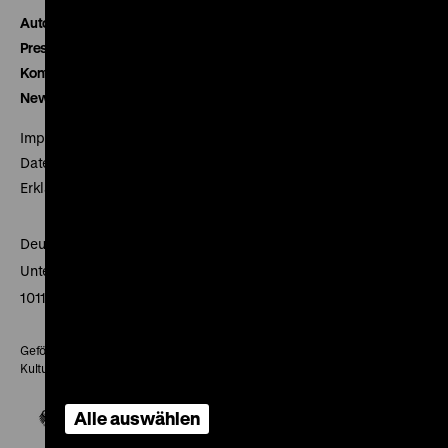
Autor*innen
Presse
Kontakt
Newsletter
Impressum
Datenschutz
Erklärung digitale Barrierefreiheit
Deutsches Historisches Museum
Unter den Linden 2
10117 Berlin
Gefördert mit Mitteln des Beauftragten der Bundesregierung für
Kultur und Medien
Alle auswählen