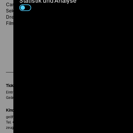
Statistik und Analyse
Carlo Rims. Das ist niemals Theater, das hört in keiner
Sekunde auf Kino zu sein. (…) Das Tal der Hölle mag ein
Drecksloch sein, aber
La val d'enfer
ist ein schöner
Film.“ (Marcel Lapierre,
L'Atelier
, 2.10.1943). (fl)
Zu
Zu
Zu
unserer
unserer
unserer
Instagram
Facebook
Letterboxd
Seite
Seite
Seite
Tickets
Eintritt 5 €
Geänderte Preise sind im Programm vermerkt.
Kinokasse
geöffnet 30 Minuten vor Beginn der ersten Vorstellung
Tel. + 49 30 20304-770
zeughauskino@dhm.de