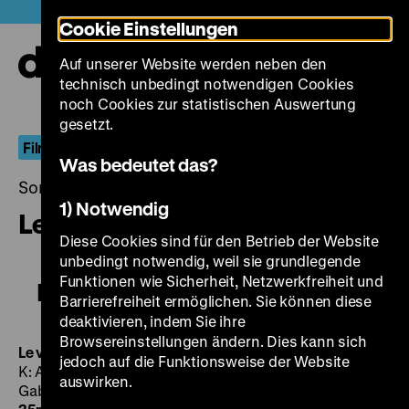
Direkt
Heute +
Cookie Einstellungen
zum
Seiteninhalt
Auf unserer Website werden neben den
springen
Navi
technisch unbedingt notwendigen Cookies
auf-
und
noch Cookies zur statistischen Auswertung
zuk
gesetzt.
Filme für das besetzte Frankreich
Was bedeutet das?
Sonntag, 11. Juni 2017, 18.30 - 00.00 Uhr
1) Notwendig
Le val d'enfer
Diese Cookies sind für den Betrieb der Website
unbedingt notwendig, weil sie grundlegende
Funktionen wie Sicherheit, Netzwerkfreiheit und
Le val d'enfer
Barrierefreiheit ermöglichen. Sie können diese
deaktivieren, indem Sie ihre
Browsereinstellungen ändern. Dies kann sich
Le val d'enfer
F 1943, R: Maurice Tourneur, B: Carlo Rim,
jedoch auf die Funktionsweise der Website
K: Armand Thirard, D: Ginette Leclerc, Gabriel Gabrio,
auswirken.
Gabrielle Fontan, Édouard Delmont, Lucien Gallas, 88‘
·